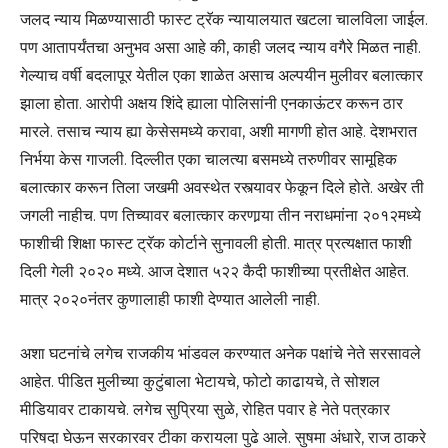
जलद न्याय मिळण्यासाठी फास्ट ट्रॅक न्यायालयात खटला चालविला जाईल.
पण आतापर्यंतचा अनुभव असा आहे की, काही जलद न्याय वगैरे मिळत नाही.
गेल्याच वर्षी बदलापूर येतील एका शाळेत असाच अल्पयीन मुलीवर बलात्कार
झाला होता. आरोपी अक्षय शिंदे ह्याला पोलिसांनी एनकाऊंटर करून ठार
मारले. तसाच न्याय ह्या केसेसमध्ये करावा, अशी मागणी होत आहे. देशभरात
निर्भया केस गाजली. दिल्लीत एका चालत्या बसमध्ये तरुणीवर सामूहिक
बलात्कार करून तिला जखमी अवस्थेत रस्त्यावर फेकून दिले होते. अखेर ती
जगली नाहीच. पण तिच्यावर बलात्कार करणार्‍या तीन नराधमांना २०१२मध्ये
फाशीची शिक्षा फास्ट ट्रॅक कोर्टाने सुनावली होती. मात्र प्रत्यक्षात फाशी
दिली गेली २०२० मध्ये. आज देशात ५२२ कैदी फाशीच्या प्रतीक्षेत आहेत.
मात्र २०२०नंतर कुणालाही फाशी देण्यात आलेली नाही.
अशा घटनांचे लगेच राजकीय भांडवल करण्यात अनेक पक्षांचे नेते सरसावले
आहेत. पीडित मुलीच्या कुटुंबाला भेटायचे, फोटो काढायचे, ते सोशल
मीडियावर टाकायचे. लगेच सुप्रिया सुळे, रोहित पवार हे नेते पत्रकार
परिषदा घेऊन सरकारवर टीका करायला पुढे आले. सुषमा अंधारे, राज ठाकरे