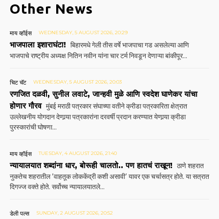
Other News
माय व्हॉईस
WEDNESDAY, 5 AUGUST 2026, 20:29
भाजपाला इशाराघंटा!
बिहारमधे गेली तीस वर्षे भाजपाचा गड असलेल्या आणि
भाजपाचे राष्ट्रीय अध्यक्ष नितिन नवीन यांना चार टर्म निवडून देणाऱ्या बांकीपूर...
चिट चॅट
WEDNESDAY, 5 AUGUST 2026, 20:03
रणजित दळवी, सुनील लवाटे, जान्हवी मुळे आणि स्वदेश घाणेकर यांचा
होणार गौरव
मुंबई मराठी पत्रकार संघाच्या वतीने क्रीडा पत्रकारिता क्षेत्रात
उल्लेखनीय योगदान देणार्‍या पत्रकारांना दरवर्षी प्रदान करण्यात येणार्‍या क्रीडा
पुरस्कारांची घोषणा...
माय व्हॉईस
TUESDAY, 4 AUGUST 2026, 21:40
न्यायालयात शब्दांना धार, बोरूही चालतो.. पण हातचं राखून!
ठाणे शहरात
नुकतेच शहरातील 'वाहतूक लोककेंद्री कशी असावी' यावर एक चर्चासत्र होते. या सत्रात
दिगज्ज वक्ते होते. सर्वोच्च न्यायालयातले...
डेली पल्स
SUNDAY, 2 AUGUST 2026, 20:52