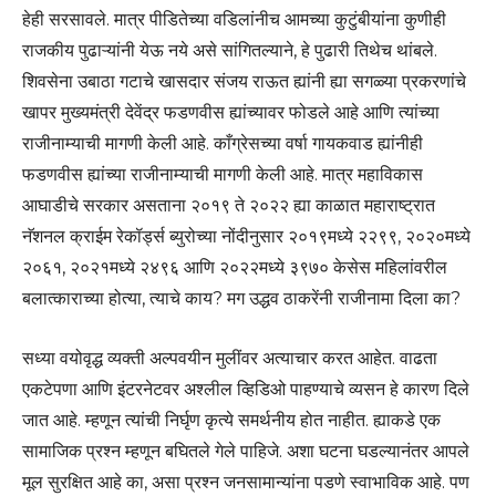
हेही सरसावले. मात्र पीडितेच्या वडिलांनीच आमच्या कुटुंबीयांना कुणीही
राजकीय पुढाऱ्यांनी येऊ नये असे सांगितल्याने, हे पुढारी तिथेच थांबले.
शिवसेना उबाठा गटाचे खासदार संजय राऊत ह्यांनी ह्या सगळ्या प्रकरणांचे
खापर मुख्यमंत्री देवेंद्र फडणवीस ह्यांच्यावर फोडले आहे आणि त्यांच्या
राजीनाम्याची मागणी केली आहे. काँग्रेसच्या वर्षा गायकवाड ह्यांनीही
फडणवीस ह्यांच्या राजीनाम्याची मागणी केली आहे. मात्र महाविकास
आघाडीचे सरकार असताना २०१९ ते २०२२ ह्या काळात महाराष्ट्रात
नॅशनल क्राईम रेकॉर्ड्स ब्युरोच्या नोंदीनुसार २०१९मध्ये २२९९, २०२०मध्ये
२०६१, २०२१मध्ये २४९६ आणि २०२२मध्ये ३९७० केसेस महिलांवरील
बलात्काराच्या होत्या, त्याचे काय? मग उद्धव ठाकरेंनी राजीनामा दिला का?
सध्या वयोवृद्ध व्यक्ती अल्पवयीन मुलींवर अत्याचार करत आहेत. वाढता
एकटेपणा आणि इंटरनेटवर अश्लील व्हिडिओ पाहण्याचे व्यसन हे कारण दिले
जात आहे. म्हणून त्यांची निर्घृण कृत्ये समर्थनीय होत नाहीत. ह्याकडे एक
सामाजिक प्रश्न म्हणून बघितले गेले पाहिजे. अशा घटना घडल्यानंतर आपले
मूल सुरक्षित आहे का, असा प्रश्न जनसामान्यांना पडणे स्वाभाविक आहे. पण