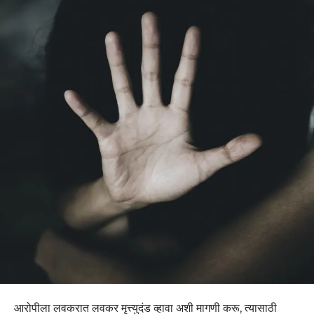
आरोपीला लवकरात लवकर मृत्त्युदंड व्हावा अशी मागणी करू, त्यासाठी