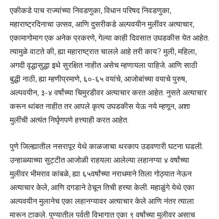
एकीकडे पाच राज्यांच्या निवडणुका, विधान परिषद निवडणुका,
महाराष्ट्रदिनाचा उत्सव, आणि दुसरीकडे अल्पवयीन मुलींवर अत्याचार,
एकामागोमाग एक अनेक प्रकरणे, गेल्या काही दिवसात उघडकीस येत आहेत.
त्यामुळे वाटते की, ह्या महाराष्ट्रात चालले आहे तरी काय? मुली, महिला,
अगदी वृद्धासुद्धा इथे सुरक्षित नाहीत असेच म्हणायला पाहिजे. आणि साठी
बुद्धी नाठी, ह्या म्हणीप्रमाणे, ६०-६५ वयांचे, आजोबांच्या वयाचे पुरुष,
अल्पवयीन, ३-४ वर्षांच्या चिमुरडीवर अत्याचार करत आहेत. नुसते अत्याचार
करून थांबत नाहीत तर आपले कृत्य उघडकीस येऊ नये म्हणून, अशा
मुलींची अत्यंत निर्घृणपणे हत्त्याही करत आहेत.
पुणे जिल्ह्यातील नसरापूर येथे काळजाचा थरकाप उडवणारी घटना घडली.
उन्हाळ्याच्या सुट्टीत आजोळी राहयला आलेल्या लहानग्या ४ वर्षांच्या
मुलीवर भीमराव कांबळे, ह्या ६५वर्षांच्या नराधमाने तिला गोठ्यात नेऊन
अत्याचार केले, आणि दगडाने ठेचून तिची हत्त्या केली. महाळुंगे येथे एका
अल्पवयीन मुलानेच एका लहानग्यावर अत्याचार केले आणि नंतर त्याला
मारून टाकले. पुण्यातील पर्वती विभागात एका ९ वर्षांच्या मुलीवर असाच