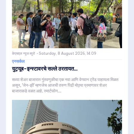
केएचएल न्यूज ब्युरो
-
Saturday, 8 August 2026, 14:09
एनसर्कल
युट्यूब-इन्स्टावरचे सल्ले ठरतायत...
सध्या शेअर बाजारात गुंतवणुकीचा एक नवा आणि वेगवान ट्रेंड पाहायला मिळत
असून, 'जेन-झी' म्हणजेच आजची तरुण पिढी मोठ्या प्रमाणावर शेअर
बाजाराकडे वळत आहे. स्मार्टफोन...