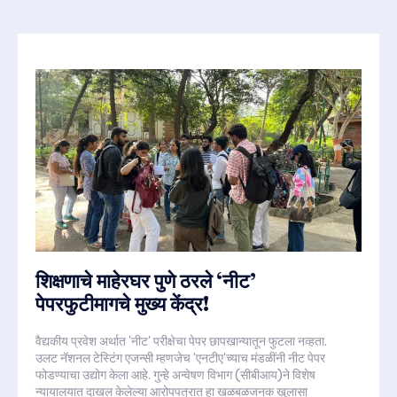
शिक्षणाचे माहेरघर पुणे ठरले ‘नीट’
पेपरफुटीमागचे मुख्य केंद्र!
वैद्यकीय प्रवेश अर्थात 'नीट' परीक्षेचा पेपर छापखान्यातून फुटला नव्हता.
उलट नॅशनल टेस्टिंग एजन्सी म्हणजेच 'एनटीए'च्याच मंडळींनी नीट पेपर
फोडण्याचा उद्योग केला आहे. गुन्हे अन्वेषण विभाग (सीबीआय)ने विशेष
न्यायालयात दाखल केलेल्या आरोपपत्रात हा खळबळजनक खुलासा