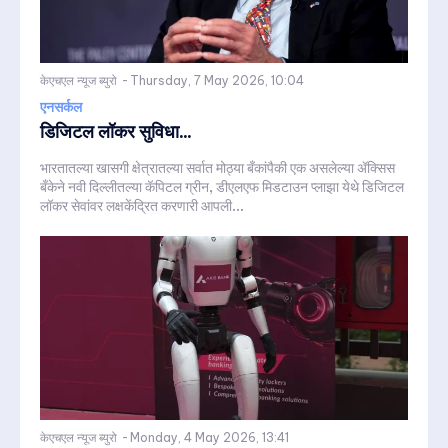
केएचएल न्यूज ब्युरो
-
Thursday, 7 May 2026, 10:04
एनसर्कल
डिजिटल लॉकर सुविधा...
भारतातल्या खासगी क्षेत्रातल्या सर्वात मोठ्या बँकांपैकी एक असलेल्या ॲक्सिस
बँकेने नवी दिल्लीतल्या कॅपिटल ग्रीन, डीएलएफ मिडटाउन प्लाझा येथे डिजिटल
लॉकर सेवांवर लक्षकेंद्रित करणारी आपली...
केएचएल न्यूज ब्युरो
-
Monday, 4 May 2026, 13:41