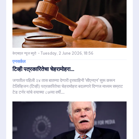
केएचएल न्यूज ब्युरो
-
Tuesday, 2 June 2026, 18:56
एनसर्कल
टिव्ही पत्रकारितेचा चेहरामोहरा...
जगातील पहिली २४ तास बातम्या देणारी वृत्तवाहिनी 'सीएनएन' सुरू करून
टेलिव्हिजन (टिव्ही) पत्रकारितेचा चेहरामोहरा बदलणारे दिग्गज माध्यम सम्राट
टेड टर्नर यांचे वयाच्या ८७व्या वर्षी...