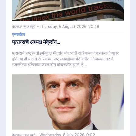
केएचएल न्यूज ब्युरो
-
Thursday, 6 August 2026, 20:48
एनसर्कल
फ्रान्सचे अध्यक्ष मॅक्रॉन...
फ्रान्सचे राष्ट्रपती इमॅन्युएल मॅक्रॉन मंगळवारी सीरियाच्या दमास्कस दौऱ्यावर
होते. या दौऱ्यात ते सीरियाच्या राष्ट्राध्यक्षांच्या भेटीकरीता निघाल्यानंतर ते
उतरलेल्या हॉटेलच्या जवळ दोन बॉम्बस्फोट झाले. हे...
केएचएल न्यूज ब्युरो
-
Wednesday, 8 July 2026, 0:02