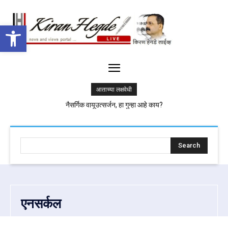
Open toolbar
आताच्या लक्षवेधी
भाईंदरमध्ये पोलिसांच्या कार्यक्रमात ताकाचा ग्लास आणि …
नैसर्गिक वायूउत्सर्जन, हा गुन्हा आहे काय?
Search
एनसर्कल