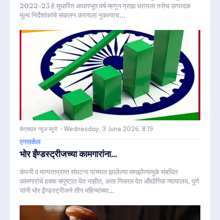
2022–23 हे सुधारित आधारभूत वर्ष म्हणून ग्राह्य धरायला तसेच उत्पादक
मूल्य निर्देशांकांचे संकलन करायला नुकत्याच...
केएचएल न्यूज ब्युरो
-
Wednesday, 3 June 2026, 8:19
एनसर्कल
भोर ईंण्डस्ट्रीजच्या कामगारांना...
कंपनी व मान्यताप्राप्त संघटना यांच्यात झालेल्या समझोत्यामुळे संबधित
कामगारांचे हक्क संपुष्टात येत नाहीत, असा निकाल देत औद्योगिक न्यायालय, पुणे
यांनी भोर ईंण्डस्ट्रीजने तीन महिन्यांच्या...