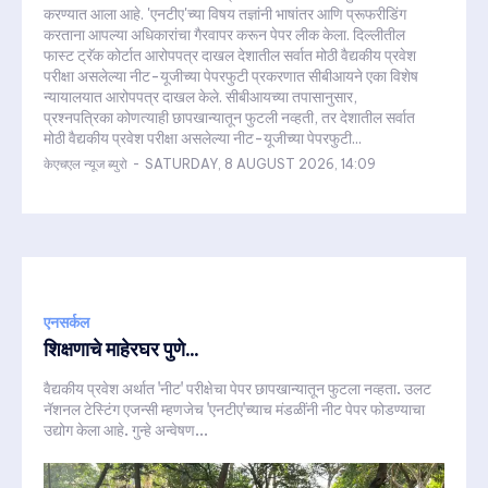
करण्यात आला आहे. 'एनटीए'च्या विषय तज्ञांनी भाषांतर आणि प्रूफरीडिंग
करताना आपल्या अधिकारांचा गैरवापर करून पेपर लीक केला. दिल्लीतील
फास्ट ट्रॅक कोर्टात आरोपपत्र दाखल देशातील सर्वात मोठी वैद्यकीय प्रवेश
परीक्षा असलेल्या नीट-यूजीच्या पेपरफुटी प्रकरणात सीबीआयने एका विशेष
न्यायालयात आरोपपत्र दाखल केले. सीबीआयच्या तपासानुसार,
प्रश्नपत्रिका कोणत्याही छापखान्यातून फुटली नव्हती, तर देशातील सर्वात
मोठी वैद्यकीय प्रवेश परीक्षा असलेल्या नीट-यूजीच्या पेपरफुटी...
केएचएल न्यूज ब्युरो
-
SATURDAY, 8 AUGUST 2026, 14:09
एनसर्कल
शिक्षणाचे माहेरघर पुणे...
वैद्यकीय प्रवेश अर्थात 'नीट' परीक्षेचा पेपर छापखान्यातून फुटला नव्हता. उलट
नॅशनल टेस्टिंग एजन्सी म्हणजेच 'एनटीए'च्याच मंडळींनी नीट पेपर फोडण्याचा
उद्योग केला आहे. गुन्हे अन्वेषण...