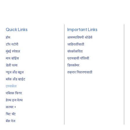
Quick Links
Important Links
होम
आमच्याविषयी थोडेसे
टॉप स्टोरी
जाहिरातींसाठी
मुंबई स्पेशल
संपर्काकरिता
माय व्हॉईस
प्रायव्हसी पॉलिसी
डेली पल्स
डिस्क्लेमर
न्यूज अँड व्ह्यूज
तक्रार निवारणासाठी
ब्लॅक अँड व्हाईट
एनसर्कल
पब्लिक फिगर
हेल्थ इज वेल्थ
कल्चर +
चिट चॅट
बॅक पेज