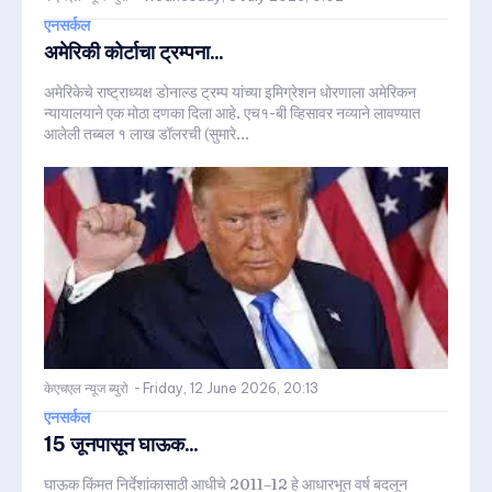
एनसर्कल
अमेरिकी कोर्टाचा ट्रम्पना...
अमेरिकेचे राष्ट्राध्यक्ष डोनाल्ड ट्रम्प यांच्या इमिग्रेशन धोरणाला अमेरिकन
न्यायालयाने एक मोठा दणका दिला आहे. एच१-बी व्हिसावर नव्याने लावण्यात
आलेली तब्बल १ लाख डॉलरची (सुमारे...
केएचएल न्यूज ब्युरो
-
Friday, 12 June 2026, 20:13
एनसर्कल
15 जूनपासून घाऊक...
घाऊक किंमत निर्देशांकासाठी आधीचे 2011–12 हे आधारभूत वर्ष बदलून