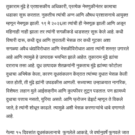
तुकाराम मुंढे हे प्रशासकीय अधिकारी, प्रत्येक नेमणुकीनंतर कामाचा
धडाका सुरू करतात. नुकतीच त्यांची अन्न आणि औषध प्रशासनाचे आयुक्त
म्हणून नेमणूक झाली. १९ मे २०२६ला त्यांची ही नेमणूक झाली आणि अजून
महिनाही नाही झाला तर त्यांनी सगळीकडे धाडसत्र सुरू केले आहे. कधी
विषारी दारू, कधी दूध आणि तुपातली भेसळ तर कधी गुटका अशा
सगळ्या अवैध धंद्यांविरोधात आणि भेसळीविरोधात आता त्यांनी शस्त्र उगारले
आहे आणि त्यामुळे हे उत्पादक भयभित झाले आहेत. तुकाराम मुंढे ह्यांचा
दराराच तसा आहे. दूध उत्पादक शेतकर्‍यांनी नुकताच मुंढे ह्यांच्या फोटोला
दुधाचा अभिषेक केला, कारण दूधसंकलन केंद्रात त्यांच्या दुधात भेसळ केली
जात होती, ती मुंढे ह्यांनी उघडकीस आणली. सध्याच्या उन्हाळयात नागरिक,
विशेषत: लहान मुले आईसक्रीम आणि कुल्फीवर तुटून पडतात. पण ह्यामध्ये
दुधाचा पत्ताच नसतो, युरिया असते. आणि फ्रोजन डेझर्ट म्हणून ते विकले
जाते, हे त्यांनी शोधून काढले. त्यामुळे अशी भेसळ करणाऱ्यांचे धाबे दणाणले
आहे.
गेल्या १५ दिवसांत दूधसंकलानाचे फुगलेले आकडे, जे वर्षानुवर्षे फुगवले जात