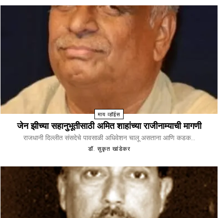
माय व्हॉईस
जेन झीच्या सहानुभूतीसाठी अमित शाहांच्या राजीनाम्याची मागणी
राजधानी दिल्लीत संसदेचे पावसाळी अधिवेशन चालू असताना आणि कडक...
डॉ. सुकृत खांडेकर