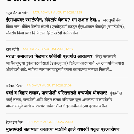
न्यूज ॲट अ ग्लांस
SATURDAY, 8 AUGUST 2026, 12:38
ईएमआयवर स्मार्टफोन, लॅपटॉप घेताय? मग लक्षात ठेवा…
जर तुम्ही बँक
किंवा नॉन-बँकिंग वित्तीय कंपनी (एनबीएफसी)कडून ईएमआयवर मोबाईल (स्मार्टफोन),
लॅपटॉप किंवा इतर डिजिटल गॅझेट खरेदी केले असेल...
टॉप स्टोरी
SATURDAY, 8 AUGUST 2026, 12:24
मराठा समाजाला मिळणार ओबीसी प्रवर्गात आरक्षण?
केंद्र सरकारने
आर्थिकदृष्ट्या दुर्बल घटकांसाठी (इडब्ल्यूएस) दिलेल्या आरक्षणाने ५० टक्क्यांची मर्यादा
ओलांडली आहे. सर्वोच्च न्यायालयाकडूनही त्यास घटनात्मक मान्यता मिळाली...
पब्लिक फिगर
FRIDAY, 7 AUGUST 2026, 21:08
पवई व विहार तलाव, पासपोली परिसरातले वन्यजीव धोक्यात!
मुंबईतील
पवई तलाव, पासपोली आणि विहार तलाव परिसरात सुरू असलेल्या बेकायदेशीर
बांधकामामुळे आणि या अत्यंत संवेदनशील क्षेत्रांमधील मोठ्या प्रमाणावरील...
हेल्थ इज वेल्थ
FRIDAY, 7 AUGUST 2026, 20:30
मुख्यमंत्री सहाय्यता कक्षाच्या मदतीने झाले यशस्वी यकृत प्रत्यारोपण