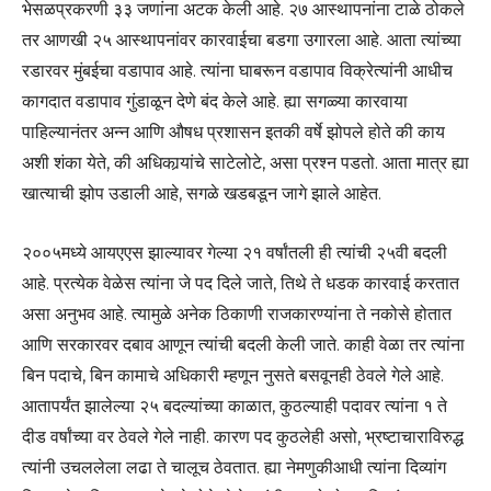
भेसळप्रकरणी ३३ जणांना अटक केली आहे. २७ आस्थापनांना टाळे ठोकले
तर आणखी २५ आस्थापनांवर कारवाईचा बडगा उगारला आहे. आता त्यांच्या
रडारवर मुंबईचा वडापाव आहे. त्यांना घाबरून वडापाव विक्रेत्यांनी आधीच
कागदात वडापाव गुंडाळून देणे बंद केले आहे. ह्या सगळ्या कारवाया
पाहिल्यानंतर अन्न आणि औषध प्रशासन इतकी वर्षे झोपले होते की काय
अशी शंका येते, की अधिकार्‍यांचे साटेलोटे, असा प्रश्न पडतो. आता मात्र ह्या
खात्याची झोप उडाली आहे, सगळे खडबडून जागे झाले आहेत.
२००५मध्ये आयएएस झाल्यावर गेल्या २१ वर्षांतली ही त्यांची २५वी बदली
आहे. प्रत्येक वेळेस त्यांना जे पद दिले जाते, तिथे ते धडक कारवाई करतात
असा अनुभव आहे. त्यामुळे अनेक ठिकाणी राजकारण्यांना ते नकोसे होतात
आणि सरकारवर दबाव आणून त्यांची बदली केली जाते. काही वेळा तर त्यांना
बिन पदाचे, बिन कामाचे अधिकारी म्हणून नुसते बसवूनही ठेवले गेले आहे.
आतापर्यंत झालेल्या २५ बदल्यांच्या काळात, कुठल्याही पदावर त्यांना १ ते
दीड वर्षांच्या वर ठेवले गेले नाही. कारण पद कुठलेही असो, भ्रष्टाचाराविरुद्ध
त्यांनी उचललेला लढा ते चालूच ठेवतात. ह्या नेमणुकीआधी त्यांना दिव्यांग