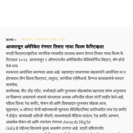
कल्चर +
FRIDAY, 7 AUGUST 2026, 14:19
आजपासून अमेरिकेत रंगणार तिसरा नाफा फिल्म फेस्टिव्हल!
मराठी चित्रपटसृष्टीला जागतिक व्यासपीठ उपलब्ध करून देणारा तिसरा नाफा फिल्म फे
स्टिव्हल २०२६ आजपासून ९ ऑगस्टपर्यंत अमेरिकेतील कॅलिफोर्निया थिएटर, सॅन होजे
येथे भव्य
स्वरूपात आयोजित करण्यात आला आहे. महाराष्ट्र शासनाच्या सहकार्याने आयोजित या म
होत्सवात तीन दिवस चित्रपट, लघुपट, जागतिक प्रीमिअर्स, दिग्गज कलाकारांचे मास्टर
क्लासेस,
कार्यशाळा, मीट अँड ग्रीट, चर्चासत्रे आणि पुरस्कार सोहळ्यांचा बहारदार संगम अनुभवाय
ला मिळणार असल्याचे नाफाचे संस्थापक अध्यक्ष अभिजीत घोलप यांनीं जाहीर केले आहे.
पहिला दिवस: रेड कार्पेट, फॅशन शो आणि दिमाखदार पुरस्कार सोहळा आज,
शुक्रवार, ७ ऑगस्ट रोजी महोत्सवाची सुरुवात सेलिब्रिटींच्या उपस्थितीत भव्य रेड कार्पेट
ने होईल. सायंकाळी अतिथी नोंदणी, माध्यमांसाठी मीडिया लाऊंज, रेड कार्पेट आगमन,
आकर्षक फॅशन शो आणि त्यानंतर रंगणारा Awards Night
Gala हे पहिल्या दिवसाचे मुख्य आकर्षण ठरणार आहे. रात्री उशिरापर्यंत