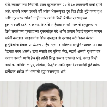
होते, त्यातली हवा निघाली. आता दूधसंकलन २० ते ३० टक्क्यांनी कमी झाले
आहे. म्हणजे आपण इतकी वर्षे असेच भेसळयुक्त दूध पित होतो. मुंढे फक्त दूध
आणि तुपावरच थांबले नाहीत तर त्यांनी शिर्डी येथील प्रसादाच्या
दुकानांवरही धाडी टाकल्या. शिर्डीचे साईबाबा लाखो भक्तांचे श्रद्धास्थान.
तिथे सगळेजण प्रसादाच्या दुकानांतून पेढे आणि तत्सम मिठाई प्रसाद म्हणून
खरेदी करतात. साईबाबांना नैवेद्य दाखवून तो प्रसाद घरी घेऊन येतात,
कुटुंबियांना देतात. सगळेजण साईंचा प्रसाद अतिशय श्रद्धेने खातात. पण ह्या
पेढ्यात काय असते? खवा नसतो तर युरिया, मैदा, स्टार्च असतो. दुधाचा तर
पत्ताच नसतो. आणि हेच मुंढे ह्यांनी सिद्ध करून दाखवले आहे. फक्त शिर्डी
नाही तर शनिशिंगणापूर, खंडोबा, सिद्धटेक आणि इतर देवस्थानेही मुंडे ह्यांच्या
टार्गेटवर आहेत. ही भक्तांची शुद्ध फसवणूक आहे.