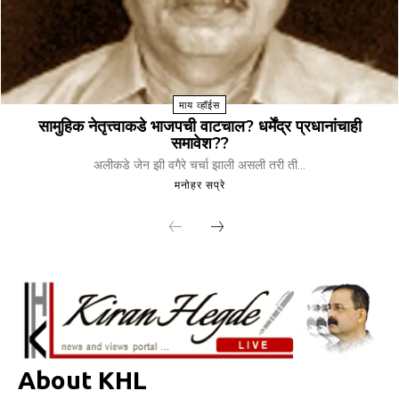
माय व्हॉईस
सामुहिक नेतृत्त्वाकडे भाजपची वाटचाल? धर्मेंद्र प्रधानांचाही
समावेश??
अलीकडे जेन झी वगैरे चर्चा झाली असली तरी ती...
मनोहर सप्रे
About KHL