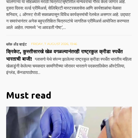
चालणाऱ्या या सोहळ्यात मराठी चित्रपटसृष्टीतील मान्यवरांचा गौरव केला जाणार आहे.
दुसरा दिवस: वर्ल्ड प्रीमिअर्स, सेलिब्रिटी मास्टरक्लासेस आणि कार्यशाळांचा मेळावा
शनिवार, ८ ऑगस्ट रोजी सकाळपासून विविध कार्यक्रमांची रेलचेल असणार आहे. उद्घाट
न समारंभानंतर अनेक बहुप्रतिक्षित चित्रपटांचे जागतिक प्रीमिअर्स आयोजित करण्यात
आले आहेत. त्यामध्ये 'ना आवडती गोष्ट',...
ब्लॅक अँड व्हाईट
FRIDAY, 7 AUGUST 2026, 13:46
क्रिकेट, कुस्तीसारखे खेळ वगळल्यानंतरही राष्ट्रकुल क्रीडा स्पर्धेत
भारताची बाजी!
ग्लासगो येथे संपन्न झालेल्या राष्ट्रकुल क्रीडा स्पर्धेत भारतीय महिला
खेळाडूंनी केलेल्या चमकदार कामगिरी‌च्या जोरावर भारताने पदकतालिकेत ऑस्टेलिया,
इंग्लंड, कॅनडापाठोपाठ...
Must read