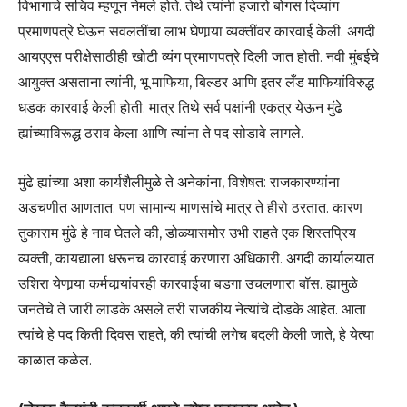
विभागाचे सचिव म्हणून नेमले होते. तेथे त्यांनी हजारो बोगस दिव्यांग
प्रमाणपत्रे घेऊन सवलतींचा लाभ घेणार्‍या व्यक्तींवर कारवाई केली. अगदी
आयएएस परीक्षेसाठीही खोटी व्यंग प्रमाणपत्रे दिली जात होती. नवी मुंबईचे
आयुक्त असताना त्यांनी, भू माफिया, बिल्डर आणि इतर लँड माफियांविरुद्ध
धडक कारवाई केली होती. मात्र तिथे सर्व पक्षांनी एकत्र येऊन मुंढे
ह्यांच्याविरूद्ध ठराव केला आणि त्यांना ते पद सोडावे लागले.
मुंढे ह्यांच्या अशा कार्यशैलीमुळे ते अनेकांना, विशेषत: राजकारण्यांना
अडचणीत आणतात. पण सामान्य माणसांचे मात्र ते हीरो ठरतात. कारण
तुकाराम मुंढे हे नाव घेतले की, डोळ्यासमोर उभी राहते एक शिस्तप्रिय
व्यक्ती, कायद्याला धरूनच कारवाई करणारा अधिकारी. अगदी कार्यालयात
उशिरा येणार्‍या कर्मचार्‍यांवरही कारवाईचा बडगा उचलणारा बॉस. ह्यामुळे
जनतेचे ते जारी लाडके असले तरी राजकीय नेत्यांचे दोडके आहेत. आता
त्यांचे हे पद किती दिवस राहते, की त्यांची लगेच बदली केली जाते, हे येत्या
काळात कळेल.