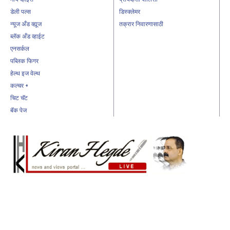
डेली पल्स
डिस्क्लेमर
न्यूज अँड व्ह्यूज
तक्रार निवारणासाठी
ब्लॅक अँड व्हाईट
एनसर्कल
पब्लिक फिगर
हेल्थ इज वेल्थ
कल्चर +
चिट चॅट
बॅक पेज