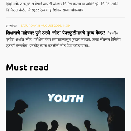
हिंदी मनोरंजनसृष्टीत वेगाने आपली ओळख निर्माण करणाऱ्या अभिनेत्री, निर्माती आणि
डिजिटल कंटेंट क्रिएटर ऐश्वर्या हरिशंकर सध्या चांगल्याच...
एनसर्कल
SATURDAY, 8 AUGUST 2026, 14:09
शिक्षणाचे माहेरघर पुणे ठरले ‘नीट’ पेपरफुटीमागचे मुख्य केंद्र!
वैद्यकीय
प्रवेश अर्थात 'नीट' परीक्षेचा पेपर छापखान्यातून फुटला नव्हता. उलट नॅशनल टेस्टिंग
एजन्सी म्हणजेच 'एनटीए'च्याच मंडळींनी नीट पेपर फोडण्याचा...
Must read