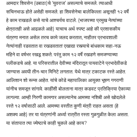
आमदार शिवसेन (उबाठा)चे ‘युवराज’ असल्याचे समजले. त्याआधी
सचिनभाऊ होते असेही समजले. हा शिवसेनेचा बालेकिल्ला असूनही १२ वर्षे
हे काम राखडले कसे याचे आश्चर्यच वाटले. (भाजपच्या प्रमुख नेत्यांच्या
क्षेत्रातही असे आढळले आहे) याचाच अर्थ स्पष्ट आहे की प्रशासकीय
यंत्रणा मनात असेल तरच कामे जलद करतात, नाहीतर प्रभावशाली
नेत्यांनाही रडवतात वा रखडवतात! एखाद्या रस्त्याचे बांधकाम सहा-नऊ
महिने वा वर्षभर रखडू शकते. परंतु काम १२ वर्षे रखडणे समजण्याच्या
पलीकडचे आहे. या परिसरातील देवीच्या मंदिरातून पायवाटेने प्रभादेवीकडे
जाण्यास अवघी तीन-चार मिनिटे लगतात. येथे मात्र टकाटक रस्ते आहेत.
आलिशान शो रूम्स आहेत. यांचे कोडे महापालिका आयुक्त भूषण गगराणी
यांनीच समजून सांगावे. काहींशी बोलताना मात्र कडवट प्रतिक्रिया ऐकाव्या
लागल्या. आम्ही गिरणी कामगार असल्यानेच आमच्या नशिबी असे खोदलेले
रस्ते १२ वर्षासाठी आले. आमच्या वस्तीत कुणी मंत्री राहत असता (हे
अशक्य आहे) तर या यंत्रणांनी अर्ध्या रात्रीत रस्ता गुळगुळीत केला असता.
या संतापात त्या ज्येष्ठाचे काही चुकले आहे काय?