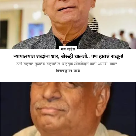
माय व्हॉईस
न्यायालयात शब्दांना धार, बोरूही चालतो.. पण हातचं राखून!
ठाणे शहरात नुकतेच शहरातील 'वाहतूक लोककेंद्री कशी असावी' यावर...
विजयकुमार काळे