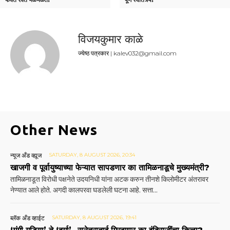
विजयकुमार काळे
ज्येष्ठ पत्रकार | kalev032@gmail.com
Other News
न्यूज अँड व्ह्यूज
SATURDAY, 8 AUGUST 2026, 20:34
खाजगी व पूर्वायुष्याच्या फेऱ्यात सापडणार का तामिळनाडूचे मुख्यमंत्री?
तामिळनाडूत विरोधी पक्षनेते उदयनिधी यांना अटक करुन तीनशे किलोमीटर अंतरावर
नेण्यात आले होते. अगदी कालपरवा घडलेली घटना आहे. सत्ता...
ब्लॅक अँड व्हाईट
SATURDAY, 8 AUGUST 2026, 19:41