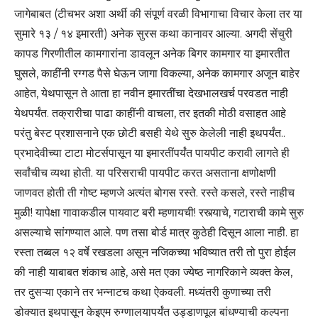
जागेबाबत (टीचभर अशा अर्थी की संपूर्ण वरळी विभागाचा विचार केला तर या
सुमारे १३ / १४ इमारती) अनेक सुरस कथा कानावर आल्या. अगदी सेंचुरी
कापड गिरणीतील कामगारांना डावलून अनेक बिगर कामगार या इमारतीत
घुसले, काहींनी रग्गड पैसे घेऊन जागा विकल्या, अनेक कामगार अजून बाहेर
आहेत, येथपासून ते आता हा नवीन इमारतींचा देखभालखर्च परवडत नाही
येथपर्यंत. तक्रारीचा पाढा काहींनी वाचला, तर इतकी मोठी वसाहत आहे
परंतु बेस्ट प्रशासनाने एक छोटी बसही येथे सुरु केलेली नाही इथपर्यंत..
प्रभादेवीच्या टाटा मोटर्सपासून या इमारतींपर्यंत पायपीट करावी लागते ही
सर्वांचीच व्यथा होती. या परिसराची पायपीट करत असताना क्षणोक्षणी
जाणवत होती ती गोष्ट म्हणजे अत्यंत बोगस रस्ते. रस्ते कसले, रस्ते नाहीच
मुळी! यापेक्षा गावाकडील पायवाट बरी म्हणायची! रस्त्याचे, गटाराची कामे सुरु
असल्याचे सांगण्यात आले. पण तसा बोर्ड मात्र कुठेही दिसून आला नाही. हा
रस्ता तब्बल १२ वर्षे रखडला असून नजिकच्या भविष्यात तरी तो पुरा होईल
की नाही याबाबत शंकाच आहे, असे मत एका ज्येष्ठ नागरिकाने व्यक्त केल,
तर दुसऱ्या एकाने तर भन्नाटच कथा ऐकवली. मध्यंतरी कुणाच्या तरी
डोक्यात इथपासून केइएम रुग्णालयापर्यंत उड्डाणपूल बांधण्याची कल्पना