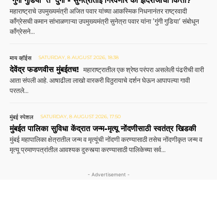
‘गुंगी गुडिया’ ते ‘दुर्गा’- सुनेत्राताई गिरवणार का इंदिराजींचा कित्ता?
महाराष्ट्राचे उपमुख्यमंत्री अजित पवार यांच्या आकस्मिक निधनानंतर राष्ट्रवादी
काँग्रेसची कमान सांभाळणाऱ्या उपमुख्यमंत्री सुनेत्रा पवार यांना 'गुंगी गुडिया' संबोधून
काँग्रेसने...
माय व्हॉईस
SATURDAY, 8 AUGUST 2026, 18:38
देवेंद्र फडणवीस मुंबईतच!
महाराष्ट्रातील एक श्रेष्ठ परंपरा असलेली पंढरीची वारी
आता संपली आहे. आषाढीला लाखो वारकरी विठुरायाचे दर्शन घेऊन आपापल्या गावी
परतले...
मुंबई स्पेशल
SATURDAY, 8 AUGUST 2026, 17:50
मुंबईत पालिका सुविधा केंद्रात जन्म-मृत्यू नोंदणीसाठी स्वतंत्र खिडकी
मुंबई महापालिका क्षेत्रातील जन्म व मृत्यूंची नोंदणी करण्यासाठी तसेच नोंदणीकृत जन्म व
मृत्यू प्रमाणपत्रांतील आवश्यक दुरुस्त्या करण्यासाठी पालिकेच्या सर्व...
- Advertisement -