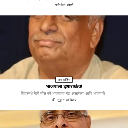
अनिकेत जोशी
माय व्हॉईस
भाजपाला इशाराघंटा!
बिहारमधे गेली तीस वर्षे भाजपाचा गड असलेल्या आणि भाजपाचे...
डॉ. सुकृत खांडेकर