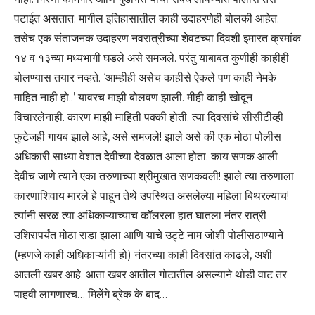
पटाईत असतात. मागील इतिहासातील काही उदाहरणेही बोलकी आहेत.
तसेच एक संताजनक उदाहरण नवरात्रीच्या शेवटच्या दिवशी इमारत क्रमांक
१४ व १३च्या मध्यभागी घडले असे समजले. परंतु याबाबत कुणीही काहीही
बोलण्यास तयार नव्हते. ‘आम्हीही असेच काहीसे ऐकले पण काही नेमके
माहित नाही हो..’ यावरच माझी बोलवण झाली. मीही काही खोदून
विचारलेनाही. कारण माझी माहिती पक्की होती. त्या दिवसांचे सीसीटीव्ही
फुटेजही गायब झाले आहे, असे समजले! झाले असे की एक मोठा पोलीस
अधिकारी साध्या वेशात देवीच्या देवळात आला होता. काय सणक आली
देवीच जाणे त्याने एका तरुणाच्या श्रीमुखात सणकवली! झाले त्या तरुणाला
कारणाशिवाय मारले हे पाहून तेथे उपस्थित असलेल्या महिला बिथरल्याच!
त्यांनी सरळ त्या अधिकाऱ्याच्याच कॉलरला हात घातला नंतर रात्री
उशिरापर्यंत मोठा राडा झाला आणि याचे उट्टे नाम जोशी पोलीसठाण्याने
(म्हणजे काही अधिकाऱ्यांनी हो) नंतरच्या काही दिवसांत काढले, अशी
आतली खबर आहे. आता खबर आतील गोटातील असल्याने थोडी वाट तर
पाहवी लागणारच… मिलेंगे ब्रेक के बाद…