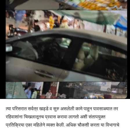
त्या परिसरात सर्वत्र खड्डे व सुरु असलेली कामे पाहून पावसाळ्यात तर
रहिवाशांना चिखलातूनच प्रवास करावा लागतो अशी संतापयुक्त
प्रतिक्रिया एका महिलेने व्यक्त केली. अधिक चौकशी करता या विभागाचे