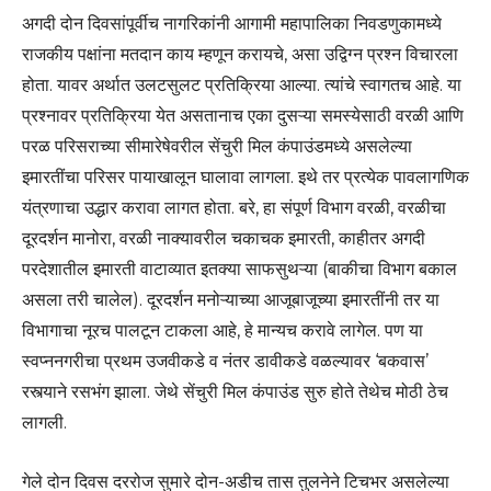
अगदी दोन दिवसांपूर्वीच नागरिकांनी आगामी महापालिका निवडणुकामध्ये
राजकीय पक्षांना मतदान काय म्हणून करायचे, असा उद्विग्न प्रश्न विचारला
होता. यावर अर्थात उलटसुलट प्रतिक्रिया आल्या. त्यांचे स्वागतच आहे. या
प्रश्नावर प्रतिक्रिया येत असतानाच एका दुसऱ्या समस्येसाठी वरळी आणि
परळ परिसराच्या सीमारेषेवरील सेंचुरी मिल कंपाउंडमध्ये असलेल्या
इमारतींचा परिसर पायाखालून घालावा लागला. इथे तर प्रत्येक पावलागणिक
यंत्रणाचा उद्धार करावा लागत होता. बरे, हा संपूर्ण विभाग वरळी, वरळीचा
दूरदर्शन मानोरा, वरळी नाक्यावरील चकाचक इमारती, काहीतर अगदी
परदेशातील इमारती वाटाव्यात इतक्या साफसुथऱ्या (बाकीचा विभाग बकाल
असला तरी चालेल). दूरदर्शन मनोऱ्याच्या आजूबाजूच्या इमारतींनी तर या
विभागाचा नूरच पालटून टाकला आहे, हे मान्यच करावे लागेल. पण या
स्वप्ननगरीचा प्रथम उजवीकडे व नंतर डावीकडे वळल्यावर ‘बकवास’
रस्त्याने रसभंग झाला. जेथे सेंचुरी मिल कंपाउंड सुरु होते तेथेच मोठी ठेच
लागली.
गेले दोन दिवस दररोज सुमारे दोन-अडीच तास तुलनेने टिचभर असलेल्या