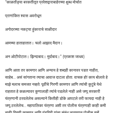
“काळतोंड्या बरकतीतून प्रवेशद्वाराबाहेरच्या क्षुब्ध मोर्चात
प्राणांकित श्वास अवरोधून
अगोदरच्या नकट्या हुंकाराचे साक्षीदार
आमच्या हाताहातात। चलो आझाद मैदान।
अन ओटीपोटात। झिन्दाबाद। मुर्दाबाद।” (प्रकाश जाधव)
आणि आता तर कामगार आणि अन्याय हे शब्दही कानावर पडत नाहीत,
साहेब… असं सांगताना त्याचा आवाज दाटला होता. वाचक हो! काय बोलावे हे
माझे मलाच समजत नव्हते. पूर्वीचे गिरणी कामगार आणि त्यांची कुटुंबे येथे
राहतात हे कळल्यावर कुणालाही त्यांचे पडलेले नाही असे जणू सरकारी
यंत्रणानी ठरवलेलेच असल्याने कितीही डोके आपटले तरी फायदा नाही हे
जणू ठरलेलेच… महापालिका यंत्रणा अशी तर पोलीस यंत्रणाही काही कमी
नाही! गिरणी कामगार आणि गुंडगिरी यांचा संबंध लावण्यात पोलीस तसें