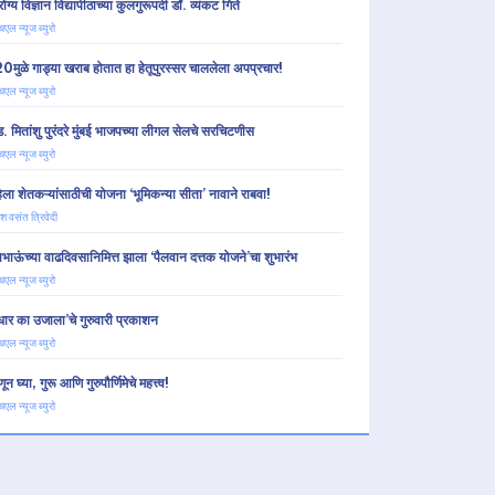
ग्य विज्ञान विद्यापीठाच्या कुलगुरूपदी डॉ. व्यंकट गिते
चएल न्यूज ब्युरो
0मुळे गाड्या खराब होतात हा हेतूपुरस्सर चाललेला अपप्रचार!
चएल न्यूज ब्युरो
. मितांशु पुरंदरे मुंबई भाजपच्या लीगल सेलचे सरचिटणीस
चएल न्यूज ब्युरो
िला शेतकऱ्यांसाठीची योजना ‘भूमिकन्या सीता’ नावाने राबवा!
ेश वसंत त्रिवेदी
वाभाऊंच्या वाढदिवसानिमित्त झाला ‘पैलवान दत्तक योजने’चा शुभारंभ
चएल न्यूज ब्युरो
धार का उजाला’चे गुरुवारी प्रकाशन
चएल न्यूज ब्युरो
ून घ्या, गुरू आणि गुरुपौर्णिमेचे महत्त्व!
चएल न्यूज ब्युरो