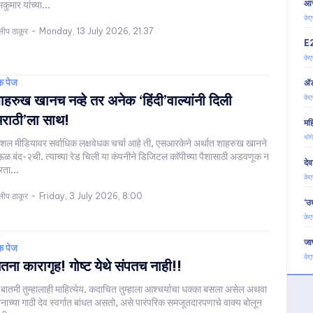
आरो
मकुमार यांच्या...
केए
लीप ठाकूर
-
Monday, 13 July 2026, 21:37
E2
केए
क पेज
ॲड
ाहरुख खानच नव्हे तर अनेक ‘हिंदी’वाल्यांनी दिली
केए
मराठी’ला साथ!
मह
योग
शल मीडियावर सर्वाधिक लक्षवेधक चर्चा आहे ती, एसआरकेने अर्थात शाहरुख खानने
‌ऊळ बंद-२ची. त्याच्या रेड चिली या कंपनीने डिजिटल काॅपीच्या पैशासाठी अडवणूक न
दे
ता...
केए
लीप ठाकूर
-
Friday, 3 July 2026, 8:00
‘उ
केए
जाण
क पेज
केए
तना कारागृह! गोष्ट येथे संपतच नाही!!
 बातमी तुम्हालाही माहित्येय. कदाचित तुम्हाला आश्चर्याचा धक्का बसला असेल अथवा
्नाच्या गाठी देव स्वर्गात बांधत असतो, असे पारंपरिक समजूतदारपणाचे वाक्य बोलून