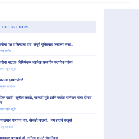
EXPLORE MORE
सेना पक्ष व चिन्हाचा वादः संपूर्ण युक्तिवाद जसाच्या तसा..
्रांत पाटील
सेना खटलाः विधिमंडळ पक्षापेक्षा राजकीय पक्षाचेच वर्चस्व!
चएल न्यूज ब्युरो
जपाला इशाराघंटा!
 सुकृत खांडेकर
जित दळवी, सुनील लवाटे, जान्हवी मुळे आणि स्वदेश घाणेकर यांचा होणार
रव
चएल न्यूज ब्युरो
यायालयात शब्दांना धार, बोरूही चालतो.. पण हातचं राखून!
यकुमार काळे
्षणतज्ज्ञ प्राचार्य डॉ. सुनिता कामटे सेवानिवृत्त