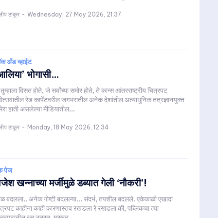
लीप ठाकूर
-
Wednesday, 27 May 2026, 21:37
लॅक अँड व्हाईट
आलिया’ भोगासी…
 तुम्हाला दिसत होते, जे सर्वांच्या समोर होते, ते कान्स आंतरराष्ट्रीय चित्रपट
ोत्सवातील रेड कार्पेटवरील जगभरातील अनेक देशांतील अत्याधुनिक तंत्रज्ञानयुक्त
मेरा हाती असलेल्या मीडियातील...
लीप ठाकूर
-
Monday, 18 May 2026, 12:34
क पेज
ाजेश खन्नाच्या मर्जीमुळे डब्यात गेली ‘नौकरी’!
ळ बदलला.. अनेक गोष्टी बदलल्या... संदर्भ, तपशील बदलले. एकेकाळी एखादा
त्रपट काहीना काही कारणास्तव रखडला रे रखडला की, पब्लिकचा त्या
ित्रपटातील रस उतरत, घसरत,...