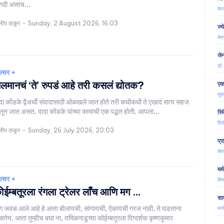
गदी असाच...
केए
लीप ठाकूर
-
Sunday, 2 August 2026, 16:03
ज्य
केए
जे
डॉ.
ल्चर +
लमानचं ‘ते’ रुपडं आहे तरी कसलं द्योतक?
एक
सुह
दा कोंडके द्वैअर्थी संवादासाठी ओळखले जात होते तरी कधीकधी ते एखादं सत्य सहज
लून जात असत. दादा कोंडके यांच्या कामाची एक पद्धत होती. आपला...
रि
दिल
लीप ठाकूर
-
Sunday, 26 July 2026, 20:03
प्
केए
मर्
ल्चर +
किर
ोईम्बतूरला रंगला ट्रेलर लाँच आणि मग …
साम
 जवळ आले आहे हे आता बोलायची, सांगायची, ऐकायची गरज नाही. ते घडताना
मनो
सतेय. आता तुम्हीच बघा ना, तमिळनाडूच्या कोईम्बतूरला दिग्दर्शक कृष्णकुमार