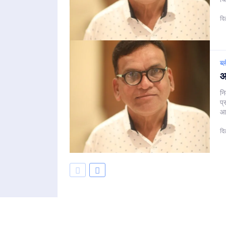
दि
ब्
आ
नि
प्
आश
दि