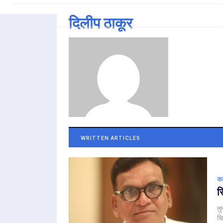
दिलीप ठाकूर
WRITTEN ARTICLES
क
र
तु
चि