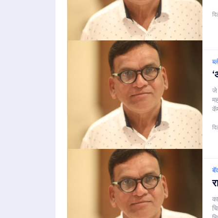
दि
ब्
‘
जे
मह
कॅ
दि
बॅ
र
का
चि
च