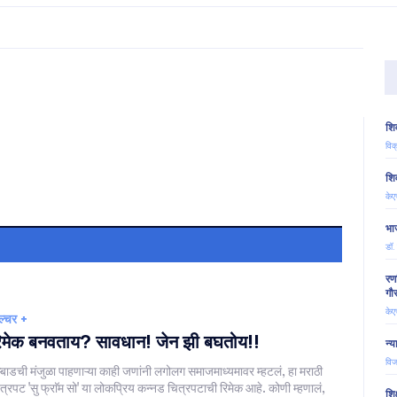
शिव
विक
शिव
केए
भा
डॉ.
रण
गौ
केए
ल्चर +
िमेक बनवताय? सावधान! जेन झी बघतोय!!
न्
विज
म्बाडची मंजुळा पाहणाऱ्या काही जणांनी लगोलग समाजमाध्यमावर म्हटलं, हा मराठी
त्रपट 'सु फ्राॅम सो' या लोकप्रिय कन्नड चित्रपटाची रिमेक आहे. कोणी म्हणालं,
शिक