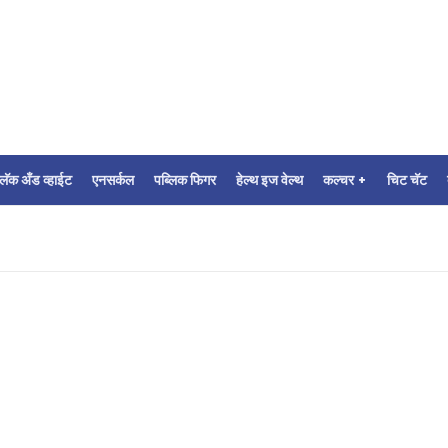
्लॅक अँड व्हाईट
एनसर्कल
पब्लिक फिगर
हेल्थ इज वेल्थ
कल्चर +
चिट चॅट