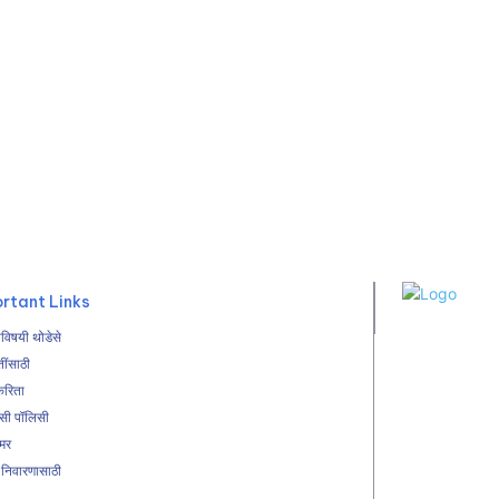
rtant Links
विषयी थोडेसे
तींसाठी
करिता
हसी पॉलिसी
ेमर
 निवारणासाठी