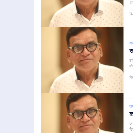
अ
दि
क
स
दा
बो
दि
क
क
जग
दि