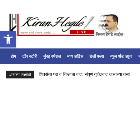
Open toolbar
होम
टॉप स्टोरी
मुंबई स्पेशल
माय व्हॉईस
डेली पल्स
न्यूज अँड व्ह्यूज
ब
शिवसेना पक्ष व चिन्हाचा वादः संपूर्ण युक्तिवाद जसाच्या तसा..
आताच्या लक्षवेधी