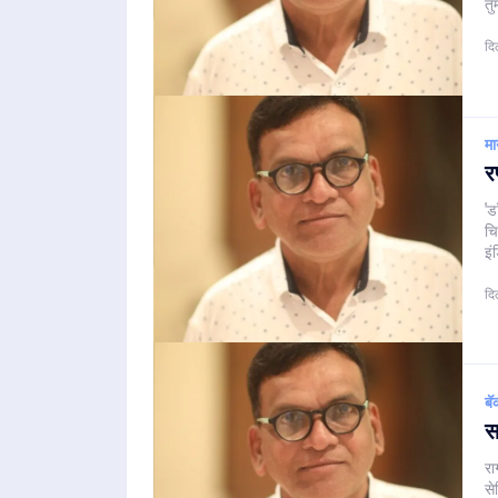
तु
दि
मा
र
'ड
चि
इं
दि
बॅ
स
रा
से