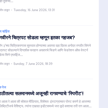
म्ही दुसऱ्या...
लीप ठाकूर
-
Tuesday, 16 June 2026, 13:31
य व्हॉईस
णवीरने चित्रपट सोडला म्हणून इतका गहजब?
ाॅन ३'च्या चित्रिकरणास सुरुवात होण्याच्या अवघ्या दहा दिवस अगोदर रणवीर सिंगने
त्रपट सोडल्याने दिग्दर्शक फरहान अख्तरचे चिडणे आणि फेडरेशन ऑफ वेस्टर्न
डिया सिने एम्लाॅईज...
लीप ठाकूर
-
Sunday, 7 June 2026, 18:39
क पेज
ाठीतल्या सलमानमध्ये अजूनही रागवण्याचे ‘स्पिरीट’!
ग आला रे आला की सोशल मीडियात, विशेषतः इंस्टाग्रामवर पोस्ट करणे हे आजच्या
लिब्रिटीजचे वैशिष्ट्य. त्यांना एखाद्या इव्हेंटसमध्ये जरा कुठे कशाचा तरी राग आला...