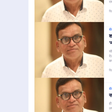
रा
दि
बॅ
श
‘
सो
दे
कर
दि
बॅ
स
ही
लग