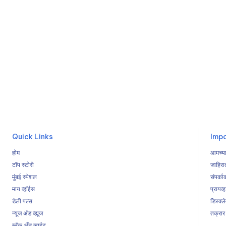
Quick Links
Impo
होम
आमच्या
टॉप स्टोरी
जाहिरा
मुंबई स्पेशल
संपर्का
माय व्हॉईस
प्रायव्
डेली पल्स
डिस्क्ल
न्यूज अँड व्ह्यूज
तक्रार
ब्लॅक अँड व्हाईट