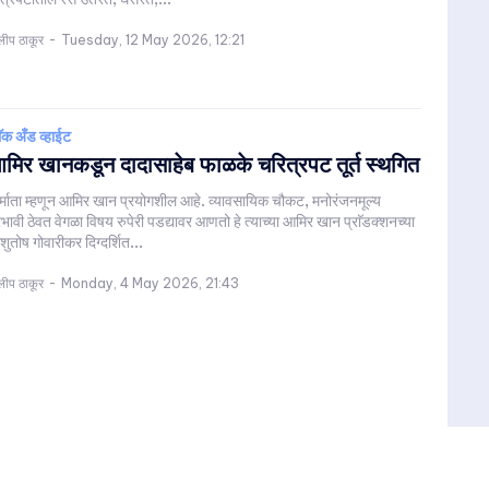
लीप ठाकूर
-
Tuesday, 12 May 2026, 12:21
लॅक अँड व्हाईट
मिर खानकडून दादासाहेब फाळके चरित्रपट तूर्त स्थगित
र्माता म्हणून आमिर खान प्रयोगशील आहे. व्यावसायिक चौकट, मनोरंजनमूल्य
रभावी ठेवत वेगळा विषय रुपेरी पडद्यावर आणतो हे त्याच्या आमिर खान प्राॅडक्शनच्या
ुतोष गोवारीकर दिग्दर्शित...
लीप ठाकूर
-
Monday, 4 May 2026, 21:43