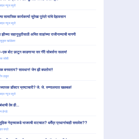
चएल न्यूज ब्युरो
ेष्ठ सामाजिक कार्यकर्त्या सुरेखा पुरंदरे यांचे देहावसान
चएल न्यूज ब्युरो
न झीच्या सहानुभूतीसाठी अमित शाहांच्या राजीनाम्याची मागणी
 सुकृत खांडेकर
-एक बोट छाटून काढणाऱ्या सर गॅरी सोबर्सना सलाम!
ास जोशी
मेक बनवताय? सावधान! जेन झी बघतोय!!
ीप ठाकूर
राध्यापक डॉक्टर भ्रष्टाचारी? जे. जे. रुग्णालयात खळबळ!
चएल न्यूज ब्युरो
मबंधाची ठेव ही…
ण हेगडे
ुहिक नेतृत्त्वाकडे भाजपची वाटचाल? धर्मेंद्र प्रधानांचाही समावेश??
हर सप्रे