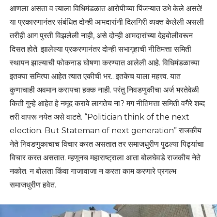
आणला असता व त्याला विधिमंडळात आरोपीच्या पिंजऱ्यात उभे केले असते!
या प्रकारणानंतर संबंधित दोन्ही आमदारांनी दिलगिरी व्यक्त केलेली असली
तरीही आग पुरती विझलेली नाही, असे दोन्ही आमदारांच्या देहबोलीवरून
दिसत होते. झालेल्या प्रकरणानंतर दोन्ही सभागृहाची नीतिमत्ता समिती
स्थापन झाल्याची फोकनाड घोषणा करण्यात आलेली आहे. विधिमंडळाच्या
इतक्या समित्या आहेत त्यात एकीची भर.. इतकेच याला महत्त्व. यात
कुणाचाही अवमान करायचा हक्क नाही. परंतु निवडणुकीचा अर्ज भरतेवेळी
किती गुन्हे आहेत हे नमूद करावे लागतेच ना? मग नीतिमत्ता समिती वगैरे शब्द
तरी वापरू नयेत असे वाटते. “Politician think of the next
election. But Stateman of next generation” राजकीय
नेते निवडणुकाचाच विचार करत असतात तर समाजधुरीण पुढल्या पिढ्यांचा
विचार करत असतात. म्हणूनच महाराष्ट्राला आता बोलघेवडे राजकीय नेते
नकोत. न बोलता किंवा गाजावाजा न करता काम करणारे प्रगल्भ
समाजधुरीण हवेत.