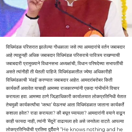
विधिमंडळ परिसरात झालेल्या गोंधळाला जसे त्या आमदारांचे वर्तन जबाबदार
आहे त्याहूनही अधिक जबाबदार विधिमंडळ परिसराचे पावित्र्य राखण्याची
जबाबदारी प्रामुख्याने विधानसभा अध्यक्षांची, विधान परिषदेच्या सभापतींची
असते त्यांनीही ती घेतली पाहिजे. विधिमंडळातील ज्येष्ठ अधिकारीही
विधिमंडळाची ‘मंडई’ करण्यात जबाबदार आहेत. आमदरांबरोबर किती
कार्यकर्ते असावेत याचाही आमच्या राजकारण्यांनी एकदा गांभीर्याने विचार
करायला हवा. आमच्या ठाणे जिल्हाधिकारी कार्यालयात लोकप्रतिनिधी येतात
तेचमुळी कार्यकर्त्यांचा ‘जत्था’ घेऊनच! आता विधिमंडळात जाताना कार्यकर्ते
कशाला हवेत? राडा करायला? की बघून घ्यायला? आमदारांनी वयाने वाढून
काही फायदा नाही, त्यांनी ‘मेंदूने’ वाढायला हवे असे जनतेला वाटते. आपल्या
लोकप्रतिनिधीची प्रतिमा दुर्दैवाने “He knows nothing and he