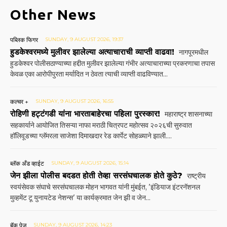
Other News
पब्लिक फिगर
SUNDAY, 9 AUGUST 2026, 19:37
हुडकेश्वरमध्ये मुलीवर झालेल्या अत्याचाराची व्याप्ती वाढवा!
नागपूरमधील
हुडकेश्वर पोलीसठाण्याच्या हद्दीत मुलीवर झालेल्या गंभीर अत्याचाराच्या प्रकरणाचा तपास
केवळ एका आरोपीपुरता मर्यादित न ठेवता त्याची व्याप्ती वाढविण्यात...
कल्चर +
SUNDAY, 9 AUGUST 2026, 16:55
रोहिणी हट्टंगडी यांना भारताबाहेरचा पहिला पुरस्कार!
महाराष्ट्र शासनाच्या
सहकार्याने आयोजित तिसऱ्या नाफा मराठी चित्रपट महोत्सव २०२६ची सुरुवात
हॉलिवूडच्या ग्लॅमरला साजेशा दिमाखदार रेड कार्पेट सोहळ्याने झाली....
ब्लॅक अँड व्हाईट
SUNDAY, 9 AUGUST 2026, 15:14
जेन झीला पोलीस बदडत होती तेव्हा सरसंघचालक होते कुठे?
राष्ट्रीय
स्वयंसेवक संघाचे सरसंघचालक मोहन भागवत यांनी मुंबईत, 'इंडियाज इंटरनॅशनल
मुव्हमेंट टू युनायटेड नेशन्स' या कार्यक्रमात जेन झी व जेन...
बॅक पेज
SUNDAY, 9 AUGUST 2026, 14:23