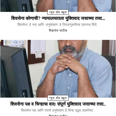
न्यूज अँड व्ह्यूज
शिवसेना कोणाची? न्यायालयातला युक्तिवाद जसाच्या तसा…
शिवसेना, हे नाव आणि 'धनुष्यबाण' हे निवडणूकचिन्ह एकनाथ शिंदे...
विक्रांत पाटील
न्यूज अँड व्ह्यूज
शिवसेना पक्ष व चिन्हाचा वादः संपूर्ण युक्तिवाद जसाच्या तसा..
शिवसेना पक्ष आणि त्याचे धनुष्यबाण हे चिन्ह उद्धव ठाकरेंच्या...