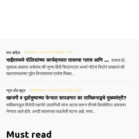
माय व्हॉईस
SUNDAY, 9 AUGUST 2026, 13:27
भाईंदरमध्ये पोलिसांच्या कार्यक्रमात ताकाचा ग्लास आणि …
वाचक हो,
तुम्हाला आठवत असेलच की जुन्या हिंदी चित्रपटात अर्ध्या नोटेचं चिटोरं दाखवलं की
खलनायकाच्या गुहेत विनासायास प्रवेश मिळत...
न्यूज अँड व्ह्यूज
SATURDAY, 8 AUGUST 2026, 20:34
खाजगी व पूर्वायुष्याच्या फेऱ्यात सापडणार का तामिळनाडूचे मुख्यमंत्री?
तामिळनाडूत विरोधी पक्षनेते उदयनिधी यांना अटक करुन तीनशे किलोमीटर अंतरावर
नेण्यात आले होते. अगदी कालपरवा घडलेली घटना आहे. सत्ता...
Must read