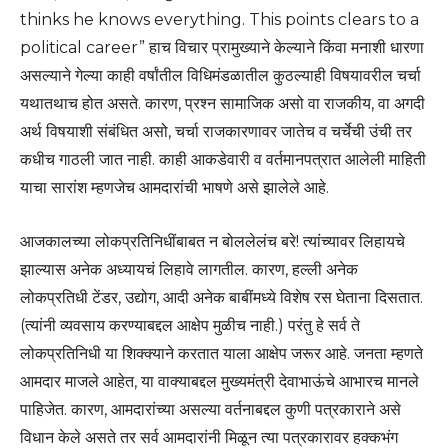
thinks he knows everything. This points clears to a
political career” हाच विचार प्रामुख्याने केल्याने किंवा मनाशी धारणा
असल्याने गेल्या काही वर्षांतील विधिमंडळातील कुठल्याही विषयावरील चर्चा
यथातथाच होत असते. कारण, प्रश्न सामाजिक असो वा राजकीय, वा अगदी
अर्थ विषयाशी संबंधित असो, चर्चा राजकारणावर जातेच व चर्चेची उंची तर
कधीच गाठली जात नाही. काही आकडेवारी व वर्तमानपत्रात आलेली माहिती
याचा सारांश म्हणजेच आमदारांची भाषणे असे झालेले आहे.
आजकालच्या लोकप्रतिनिधींबाबत न बोललेलंच बरे! त्यांच्यावर लिहायचे
झाल्यास अनेक अध्यायचं लिहावे लागतील. कारण, हल्ली अनेक
लोकप्रतिधी टेंडर, उद्योग, आदी अनेक बाबींमध्ये विशेष रस घेताना दिसतात.
(त्यांनी व्यवसाय करण्याबद्दल आक्षेप मुळीच नाही.) परंतु हे सर्व ते
लोकप्रतिनिधी या शिक्क्याने करतात याला आक्षेप जरूर आहे. जनता म्हणते
आमदार माजले आहेत, या वाक्याबद्दल मुख्यमंत्री देवाभाऊंचे आभारच मानले
पाहिजेत. कारण, आमदारांच्या असल्या वर्तनाबद्दल कुणी पत्रकाराने असे
विधान केले असते तर सर्व आमदारांनी मिळून त्या पत्रकारावर हक्कभंग