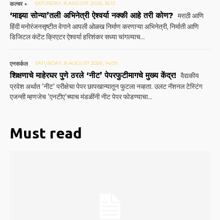
कल्चर +
SATURDAY, 8 AUGUST 2026, 16:13
‘माझ्या सोन्या’तली अभिनेत्री ऐश्वर्या नक्की आहे तरी कोण?
मराठी आणि
हिंदी मनोरंजनसृष्टीत वेगाने आपली ओळख निर्माण करणाऱ्या अभिनेत्री, निर्माती आणि
डिजिटल कंटेंट क्रिएटर ऐश्वर्या हरिशंकर सध्या चांगल्याच...
एनसर्कल
SATURDAY, 8 AUGUST 2026, 14:09
शिक्षणाचे माहेरघर पुणे ठरले ‘नीट’ पेपरफुटीमागचे मुख्य केंद्र!
वैद्यकीय
प्रवेश अर्थात 'नीट' परीक्षेचा पेपर छापखान्यातून फुटला नव्हता. उलट नॅशनल टेस्टिंग
एजन्सी म्हणजेच 'एनटीए'च्याच मंडळींनी नीट पेपर फोडण्याचा...
Must read