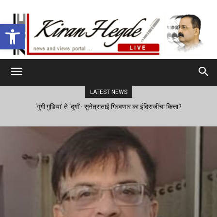
Open toolbar
LATEST NEWS
‘गुंगी गुडिया’ ते ‘दुर्गा’- सुनेत्राताई गिरवणार का इंदिराजींचा कित्ता?