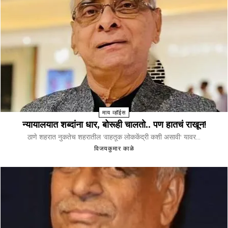
माय व्हॉईस
न्यायालयात शब्दांना धार, बोरूही चालतो.. पण हातचं राखून!
ठाणे शहरात नुकतेच शहरातील 'वाहतूक लोककेंद्री कशी असावी' यावर...
विजयकुमार काळे