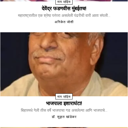
माय व्हॉईस
देवेंद्र फडणवीस मुंबईतच!
महाराष्ट्रातील एक श्रेष्ठ परंपरा असलेली पंढरीची वारी आता संपली...
अनिकेत जोशी
माय व्हॉईस
भाजपाला इशाराघंटा!
बिहारमधे गेली तीस वर्षे भाजपाचा गड असलेल्या आणि भाजपाचे...
डॉ. सुकृत खांडेकर