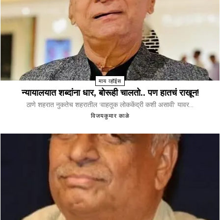
माय व्हॉईस
न्यायालयात शब्दांना धार, बोरूही चालतो.. पण हातचं राखून!
ठाणे शहरात नुकतेच शहरातील 'वाहतूक लोककेंद्री कशी असावी' यावर...
विजयकुमार काळे