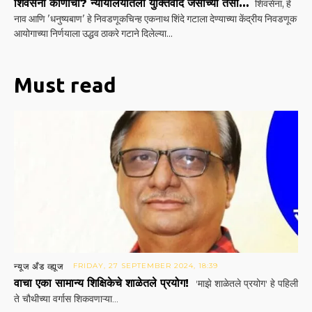
शिवसेना कोणाची? न्यायालयातला युक्तिवाद जसाच्या तसा…
शिवसेना, हे
नाव आणि 'धनुष्यबाण' हे निवडणूकचिन्ह एकनाथ शिंदे गटाला देण्याच्या केंद्रीय निवडणूक
आयोगाच्या निर्णयाला उद्धव ठाकरे गटाने दिलेल्या...
Must read
न्यूज अँड व्ह्यूज
FRIDAY, 27 SEPTEMBER 2024, 18:39
वाचा एका सामान्य शिक्षिकेचे शाळेतले प्रयोग!
'माझे शाळेतले प्रयोग' हे पहिली
ते चौथीच्या वर्गास शिकवणाऱ्या...