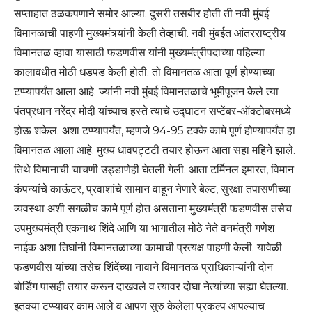
सप्ताहात ठळकपणाने समोर आल्या. दुसरी तसबीर होती ती नवी मुंबई
विमानळाची पाहणी मुख्यमंत्र्यांनी केली तेव्हाची. नवी मुंबईत आंतरराष्ट्रीय
विमानतळ व्हावा यासाठी फडणवीस यांनी मुख्यमंत्रीपदाच्या पहिल्या
कालावधीत मोठी धडपड केली होती. तो विमानतळ आता पूर्ण होण्याच्या
टप्प्यापर्यंत आला आहे. ज्यांनी नवी मुंबई विमानतळाचे भूमीपूजन केले त्या
पंतप्रधान नरेंद्र मोदी यांच्याच हस्ते त्याचे उद्घाटन सप्टेंबर-ऑक्टोबरमध्ये
होऊ शकेल. अशा टप्प्यापर्यंत, म्हणजे 94-95 टक्के कामे पूर्ण होण्यापर्यंत हा
विमानतळ आला आहे. मुख्य धावपट्टटी तयार होऊन आता सहा महिने झाले.
तिथे विमानाची चाचणी उड्डाणेही घेतली गेली. आता टर्मिनल इमारत, विमान
कंपन्यांचे काऊंटर, प्रवाशांचे सामान वाहून नेणारे बेल्ट, सुरक्षा तपासणीच्या
व्यवस्था अशी सगळीच कामे पूर्ण होत असताना मुख्यमंत्री फडणवीस तसेच
उपमुख्यमंत्री एकनाथ शिंदे आणि या भागातील मोठे नेते वनमंत्री गणेश
नाईक अशा तिघांनी विमानतळाच्या कामाची प्रत्यक्ष पाहणी केली. यावेळी
फडणवीस यांच्या तसेच शिंदेंच्या नावाने विमानतळ प्राधिकाऱ्यांनी दोन
बोर्डिंग पासही तयार करून दाखवले व त्यावर दोघा नेत्यांच्या सह्या घेतल्या.
इतक्या टप्प्यावर काम आले व आपण सुरु केलेला प्रकल्प आपल्याच