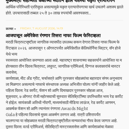
मुख्यमंत्री सहाय्यता कक्षाच्या मदतीने झाले यशस्वी यकृत प्रत्यारोपण
आर्थिक परिस्थिती प्रतिकूल असल्यामुळे यकृत प्रत्यारोपणाचा खर्च उचलणे अशक्य झाले
होते. उपचारासाठी तब्बल २५ ते ३० लाख रुपयांची आवश्यकता...
कल्चर +
FRIDAY, 7 AUGUST 2026, 14:19
आजपासून अमेरिकेत रंगणार तिसरा नाफा फिल्म फेस्टिव्हल!
मराठी चित्रपटसृष्टीला जागतिक व्यासपीठ उपलब्ध करून देणारा तिसरा नाफा फिल्म फे
स्टिव्हल २०२६ आजपासून ९ ऑगस्टपर्यंत अमेरिकेतील कॅलिफोर्निया थिएटर, सॅन होजे
येथे भव्य
स्वरूपात आयोजित करण्यात आला आहे. महाराष्ट्र शासनाच्या सहकार्याने आयोजित या म
होत्सवात तीन दिवस चित्रपट, लघुपट, जागतिक प्रीमिअर्स, दिग्गज कलाकारांचे मास्टर
क्लासेस,
कार्यशाळा, मीट अँड ग्रीट, चर्चासत्रे आणि पुरस्कार सोहळ्यांचा बहारदार संगम अनुभवाय
ला मिळणार असल्याचे नाफाचे संस्थापक अध्यक्ष अभिजीत घोलप यांनीं जाहीर केले आहे.
पहिला दिवस: रेड कार्पेट, फॅशन शो आणि दिमाखदार पुरस्कार सोहळा आज,
शुक्रवार, ७ ऑगस्ट रोजी महोत्सवाची सुरुवात सेलिब्रिटींच्या उपस्थितीत भव्य रेड कार्पेट
ने होईल. सायंकाळी अतिथी नोंदणी, माध्यमांसाठी मीडिया लाऊंज, रेड कार्पेट आगमन,
आकर्षक फॅशन शो आणि त्यानंतर रंगणारा Awards Night
Gala हे पहिल्या दिवसाचे मुख्य आकर्षण ठरणार आहे. रात्री उशिरापर्यंत
चालणाऱ्या या सोहळ्यात मराठी चित्रपटसृष्टीतील मान्यवरांचा गौरव केला जाणार आहे.
दुसरा दिवस: वर्ल्ड प्रीमिअर्स, सेलिब्रिटी मास्टरक्लासेस आणि कार्यशाळांचा मेळावा