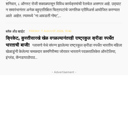
शनिवार, ८ ऑगस्ट रोजी सकाळपासून विविध कार्यक्रमांची रेलचेल असणार आहे. उद्घाट
न समारंभानंतर अनेक बहुप्रतिक्षित चित्रपटांचे जागतिक प्रीमिअर्स आयोजित करण्यात
आले आहेत. त्यामध्ये 'ना आवडती गोष्ट',...
ब्लॅक अँड व्हाईट
FRIDAY, 7 AUGUST 2026, 13:46
क्रिकेट, कुस्तीसारखे खेळ वगळल्यानंतरही राष्ट्रकुल क्रीडा स्पर्धेत
भारताची बाजी!
ग्लासगो येथे संपन्न झालेल्या राष्ट्रकुल क्रीडा स्पर्धेत भारतीय महिला
खेळाडूंनी केलेल्या चमकदार कामगिरी‌च्या जोरावर भारताने पदकतालिकेत ऑस्टेलिया,
इंग्लंड, कॅनडापाठोपाठ...
- Advertisement -