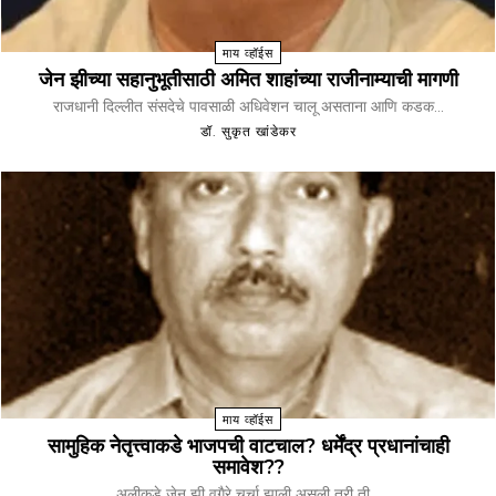
माय व्हॉईस
जेन झीच्या सहानुभूतीसाठी अमित शाहांच्या राजीनाम्याची मागणी
राजधानी दिल्लीत संसदेचे पावसाळी अधिवेशन चालू असताना आणि कडक...
डॉ. सुकृत खांडेकर
माय व्हॉईस
सामुहिक नेतृत्त्वाकडे भाजपची वाटचाल? धर्मेंद्र प्रधानांचाही
समावेश??
अलीकडे जेन झी वगैरे चर्चा झाली असली तरी ती...