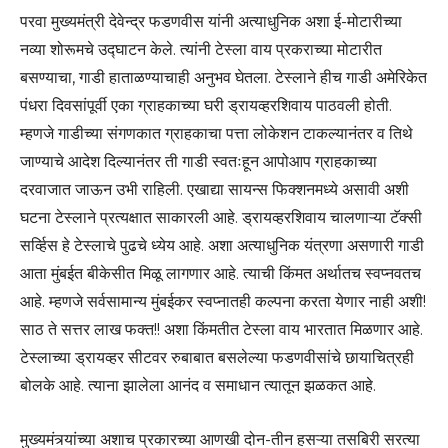
परवा मुख्यमंत्री देवेन्द्र फडणवीस यांनी अत्याधुनिक अशा ई-मोटारीच्या
नव्या शोरूमचे उद्घाटन केले. त्यांनी टेस्ला वाय प्रकराच्या मोटारीत
बसण्याचा, गाडी हाताळण्याचाही अनुभव घेतला. टेस्लाने हीच गाडी अमेरिकेत
पंधरा दिवसांपूर्वी एका ग्राहकाच्या घरी ड्रायव्हरशिवाय पाठवली होती.
म्हणजे गाडीच्या संगणकात ग्राहकाचा पत्ता लोकेशन टाकल्यानंतर व तिथे
जाण्याचे आदेश दिल्यानंतर ती गाडी स्वतःहून आपोआप ग्राहकाच्या
दरवाजात जाऊन उभी राहिली. एखाद्या सायन्स फिक्शनमध्ये असावी अशी
घटना टेस्लाने प्रत्यक्षात साकारली आहे. ड्रायव्हरशिवाय चालणाऱ्या टॅक्सी
सर्व्हिस हे टेस्लाचे पुढचे ध्येय आहे. अशा अत्याधुनिक यंत्रणा असणारी गाडी
आता मुंबईत बीकेसीत मिळू लागणार आहे. त्याची किंमत अर्थातच स्वप्नवतच
आहे. म्हणजे सर्वसामान्य मुंबईकर स्वप्नातही कल्पना करता येणार नाही अशी!
साठ ते सत्तर लाख फक्त!! अशा किंमतीत टेस्ला वाय भारतात मिळणार आहे.
टेस्लाच्या ड्रायव्हर सीटवर रुबाबात बसलेल्या फडणवीसांचे छायाचित्रही
बोलके आहे. त्याना झालेला आनंद व समाधान त्यातून झळकत आहे.
मुख्यमंत्र्यांच्या अशाच प्रकारच्या आणखी दोन-तीन हसऱ्या तसबिरी सरत्या