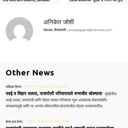
वाचा मार्क्स आणि विवेकानंद, एकाचवेळी!
शशांक केतकरच्या ‘मुरांबा’चे ११०० भाग पूर्ण!
अनिकेत जोशी
संपादक, बित्तंबातमी | aniketsjoshi@hotmail.com
Other News
पब्लिक फिगर
FRIDAY, 7 AUGUST 2026, 21:08
पवई व विहार तलाव, पासपोली परिसरातले वन्यजीव धोक्यात!
मुंबईतील
पवई तलाव, पासपोली आणि विहार तलाव परिसरात सुरू असलेल्या बेकायदेशीर
बांधकामामुळे आणि या अत्यंत संवेदनशील क्षेत्रांमधील मोठ्या प्रमाणावरील...
हेल्थ इज वेल्थ
FRIDAY, 7 AUGUST 2026, 20:30