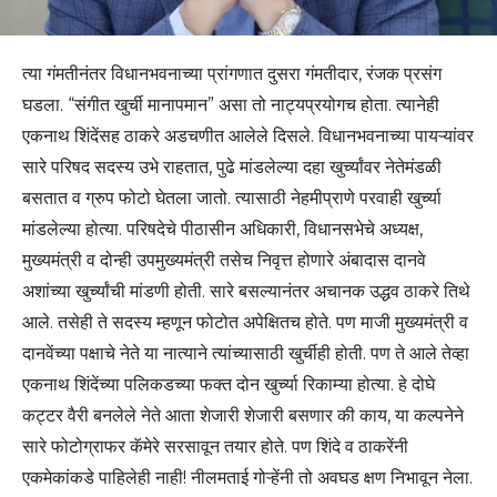
त्या गंमतीनंतर विधानभवनाच्या प्रांगणात दुसरा गंमतीदार, रंजक प्रसंग
घडला. “संगीत खुर्ची मानापमान” असा तो नाट्यप्रयोगच होता. त्यानेही
एकनाथ शिंदेंसह ठाकरे अडचणीत आलेले दिसले. विधानभवनाच्या पायऱ्यांवर
सारे परिषद सदस्य उभे राहतात, पुढे मांडलेल्या दहा खुर्च्यांवर नेतेमंडळी
बसतात व ग्रुप फोटो घेतला जातो. त्यासाठी नेहमीप्राणे परवाही खुर्च्या
मांडलेल्या होत्या. परिषदेचे पीठासीन अधिकारी, विधानसभेचे अध्यक्ष,
मुख्यमंत्री व दोन्ही उपमुख्यमंत्री तसेच निवृत्त होणारे अंबादास दानवे
अशांच्या खुर्च्यांची मांडणी होती. सारे बसल्यानंतर अचानक उद्धव ठाकरे तिथे
आले. तसेही ते सदस्य म्हणून फोटोत अपेक्षितच होते. पण माजी मुख्यमंत्री व
दानवेंच्या पक्षाचे नेते या नात्याने त्यांच्यासाठी खुर्चीही होती. पण ते आले तेव्हा
एकनाथ शिंदेंच्या पलिकडच्या फक्त दोन खुर्च्या रिकाम्या होत्या. हे दोघे
कट्टर वैरी बनलेले नेते आता शेजारी शेजारी बसणार की काय, या कल्पनेने
सारे फोटोग्राफर कॅमेरे सरसावून तयार होते. पण शिंदे व ठाकरेंनी
एकमेकांकडे पाहिलेही नाही! नीलमताई गोऱ्हेंनी तो अवघड क्षण निभावून नेला.