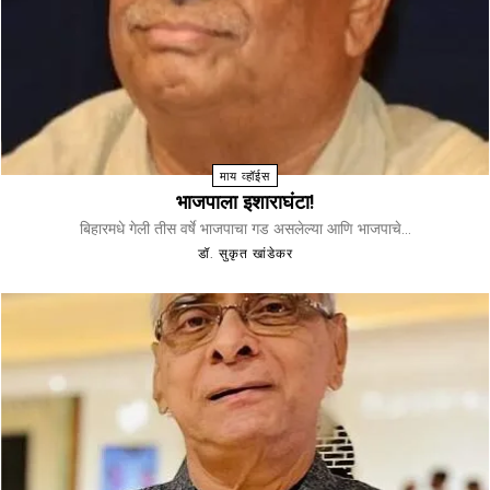
माय व्हॉईस
भाजपाला इशाराघंटा!
बिहारमधे गेली तीस वर्षे भाजपाचा गड असलेल्या आणि भाजपाचे...
डॉ. सुकृत खांडेकर