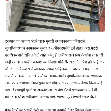
दरम्यान या आचार्य अत्रे चौक भुयारी स्थानकाच्या परिसराचे
सुशोभिकरणाचे कामकाज सुमारे १५ ऑगस्टपर्यंत पूर्ण होईल असे मेट्रो
प्राधिकरणाने सूचित केले आहे. परंतु ही तारीख राजकीय नेत्यांना रुचणारी
नाही त्यांना आषाढी एकादशीच्या दिवशी यांचे रीतसर लोकार्पण हवे आहे. १५
ऑगस्टला केल्यास ते लोकार्पण आचारसंहितेच्या कचाट्यात येईल असे
राजकीय नेत्यांना वाटते. सर्वोच्च न्यायालयाने महापालिका तसेच स्थानिक
स्वराज्य संस्थांच्या निवडणुका चार महिन्यांत घ्या असा आदेशच दिला आहे.
पाच दिवसांपूर्वी झालेला अपघात लक्षात घेता मेट्रो प्राधिकरण यावेळी
कोणताच धोका स्वीकारणार नसल्याचे त्यांच्या प्रवक्त्याने स्पष्ट केले.
मुंबई मेट्रोच्या भुयारी रेल्वे प्रकल्पाच्या कामाचे टेंडर निघाले तेव्हाचा एक