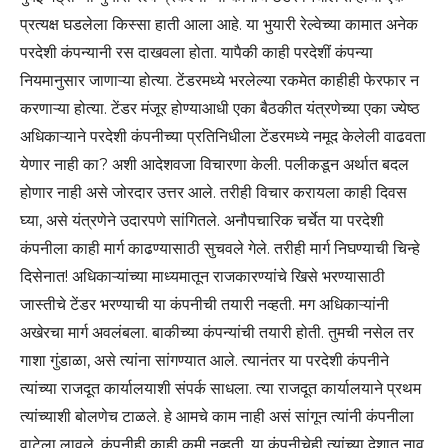
प्रत्यक्ष घडलेला किस्सा हाती आला आहे. या भुयारी रेल्वेच्या कामात अनेक
परदेशी कंपन्यानी रस दाखवला होता. यापैकी काही परदेशीं कंपन्या
नियमानुसार जाणाऱ्या होत्या. टेंडरमध्ये भरलेल्या रकमेत काहीही फेरफार न
करणाऱ्या होत्या. टेंडर मंजूर होण्याआधी एका बैठकीत यंत्रणेच्या एका ज्येष्ठ
अधिकाऱ्याने परदेशी कंपनीच्या प्रतिनिधीला टेंडरमध्ये नमूद केलेली वाढवता
येणार नाही का? अशी आदेशवजा विचारणा केली. पलीकडून अर्थात बदल
होणार नाही असे जोरदार उत्तर आले. तरीही विचार करायला काही दिवस
घ्या, असे यंत्रणेने उदारपणे सांगितले. अनौपचारिक चर्चेत या परदेशी
कंपनीला काही मार्ग काढण्यासाठी सुचवले गेले. तरीही मार्ग निघण्याची चिन्हे
दिसेनात! अधिकाऱ्यांच्या माध्यमातून राजकारण्यांचे खिसे भरण्यासाठी
जास्तीचे टेंडर भरण्याची या कंपनीची तयारी नव्हती. मग अधिकाऱ्यांनी
अखेरचा मार्ग अवलंबला. बाकीच्या कंपन्यांची तयारी होती. तुमची नसेल तर
गाशा गुंडाळा, असे त्यांना सांगण्यात आले. त्यानंतर या परदेशी कंपनीने
त्यांच्या राजदूत कार्यालयाशी संपर्क साधला. त्या राजदूत कार्यालयाने प्रथम
त्यांच्याशी बोलणेच टाळले. हे आमचे काम नाही असं सांगून त्यांनी कंपनीला
वाटेला लावले. कंपनीही काही कमी नव्हती. या कंपनीचेही त्यांच्या देशात नाव