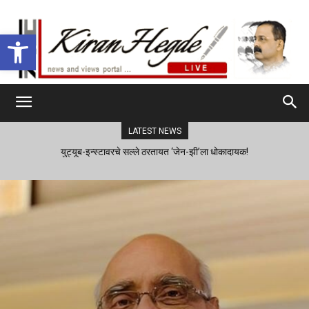
Open toolbar
LATEST NEWS
युट्यूब-इन्स्टावरचे सल्ले ठरतायत ‘जेन-झी’ला धोकादायक!