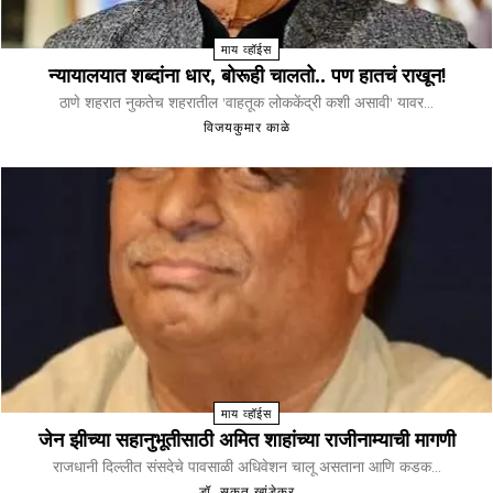
माय व्हॉईस
न्यायालयात शब्दांना धार, बोरूही चालतो.. पण हातचं राखून!
ठाणे शहरात नुकतेच शहरातील 'वाहतूक लोककेंद्री कशी असावी' यावर...
विजयकुमार काळे
माय व्हॉईस
जेन झीच्या सहानुभूतीसाठी अमित शाहांच्या राजीनाम्याची मागणी
राजधानी दिल्लीत संसदेचे पावसाळी अधिवेशन चालू असताना आणि कडक...
डॉ. सुकृत खांडेकर