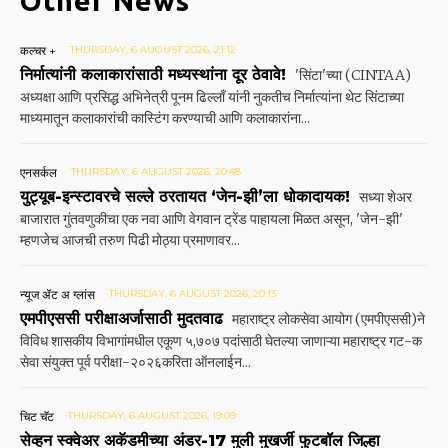
Other News
कल्चर +
THURSDAY, 6 AUGUST 2026, 21:12
निर्मात्यांनी कलाकारांसाठी मध्यस्थांना दूर ठेवावे!
'सिंटा'च्या (CINTAA)
अध्यक्षा आणि प्रसिद्ध अभिनेत्री पूनम ढिल्लाँ यांनी नुकतीच निर्मात्यांना थेट सिंटाच्या
माध्यमातून कलाकारांची कास्टिंग करण्याची आणि कलाकारांना...
एनसर्कल
THURSDAY, 6 AUGUST 2026, 20:48
युट्यूब-इन्स्टावरचे सल्ले ठरतायत ‘जेन-झी’ला धोकादायक!
सध्या शेअर
बाजारात गुंतवणुकीचा एक नवा आणि वेगवान ट्रेंड पाहायला मिळत असून, 'जेन-झी'
म्हणजेच आजची तरुण पिढी मोठ्या प्रमाणावर...
न्यूज ॲट अ ग्लांस
THURSDAY, 6 AUGUST 2026, 20:13
एमपीएससी परीक्षाअर्जासाठी मुदतवाढ
महाराष्ट्र लोकसेवा आयोग (एमपीएससी)ने
विविध शासकीय विभागांमधील एकूण ५,७०७ पदांसाठी घेतल्या जाणाऱ्या महाराष्ट्र गट-क
सेवा संयुक्त पूर्व परीक्षा-२०२६करिता ऑनलाईन...
चिट चॅट
THURSDAY, 6 AUGUST 2026, 19:09
सेव्हन स्क्वेअर अकॅडमीच्या अंडर-17 मुली मुखर्जी फुटबॉल जिल्हा