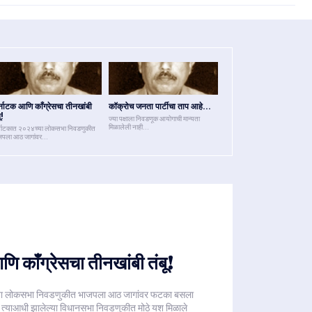
्नाटक आणि काँग्रेसचा तीनखांबी
कॉक्रोच जनता पार्टीचा ताप आहे...
ू!
ज्या पक्षाला निवडणूक आयोगाची मान्यता
मिळालेली नाही...
्नाटकात २०२४च्या लोकसभा निवडणुकीत
जपला आठ जागांवर...
ि काँग्रेसचा तीनखांबी तंबू!
या लोकसभा निवडणुकीत भाजपला आठ जागांवर फटका बसला
ाला त्याआधी झालेल्या विधानसभा निवडणुकीत मोठे यश मिळाले