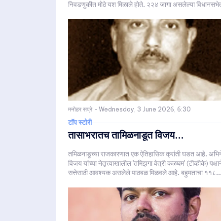
निवडणुकीत मोठे यश मिळाले होते. २२४ जागा असलेल्या विधानसभेत
मनोहर सप्रे
-
Wednesday, 3 June 2026, 6:30
टॉप स्टोरी
तासाभरातच तामिळनाडूत विजय...
तमिळनाडूच्या राजकारणात एक ऐतिहासिक क्रांती घडत आहे. अभिन
विजय यांच्या नेतृत्त्वाखालील 'तमिझगा वेत्री कळघम' (टीव्हीके) पक्षान
सत्तेसाठी आवश्यक असलेले पाठबळ मिळवले आहे. बहुमताचा ११८..