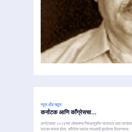
न्यूज अँड व्ह्यूज
कर्नाटक आणि काँग्रेसचा...
कर्नाटकात २०२४च्या लोकसभा निवडणुकीत भाजपला आठ जागांवर
फटका बसला होता. काँग्रेस पक्षाला त्याआधी झालेल्या विधानसभा