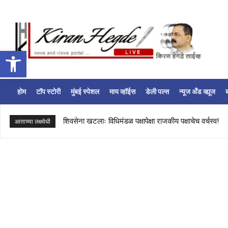
Open toolbar
होम
टॉप स्टोरी
मुंबई स्पेशल
माय व्हॉईस
डेली पल्स
न्यूज अँड व्ह्यूज
ब
शिवसेना खटलाः विधिमंडळ पक्षापेक्षा राजकीय पक्षाचेच वर्चस्व!
आताच्या लक्षवेधी