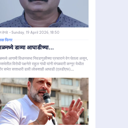
 हेगडे
-
Sunday, 19 April 2026, 18:50
लिक फिगर
रळमध्ये डाव्या आघाडीच्या...
ळमध्ये आगामी विधानसभा निवडणुकीच्या प्रचाराने वेग घेतला असून,
भेतील विरोधी पक्षनेते राहुल गांधी यांनी मंगळवारी कन्नूर येथील
ीर सभेत सत्ताधारी डावी लोकशाही आघाडी (एलडीएफ)...