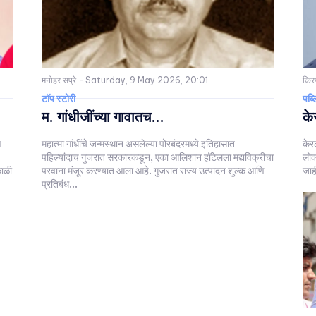
मनोहर सप्रे
-
Saturday, 9 May 2026, 20:01
किरण
टॉप स्टोरी
पब्
म. गांधीजींच्या गावातच...
के
ण
महात्मा गांधींचे जन्मस्थान असलेल्या पोरबंदरमध्ये इतिहासात
केर
पहिल्यांदाच गुजरात सरकारकडून, एका आलिशान हॉटेलला मद्यविक्रीचा
लोकस
काळी
परवाना मंजूर करण्यात आला आहे. गुजरात राज्य उत्पादन शुल्क आणि
जाह
प्रतिबंध...