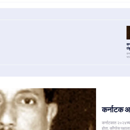
कर
तंब
कर
भा
कर्नाटक आण
कर्नाटकात २०२४च्
होता. काँग्रेस पक्ष