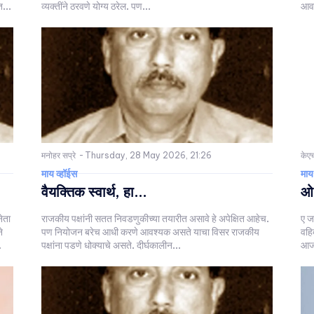
...
व्यक्तींने ठरवणे योग्य ठरेल. पण...
आवा
मनोहर सप्रे
-
Thursday, 28 May 2026, 21:26
केएच
माय व्हॉईस
माय
वैयक्तिक स्वार्थ, हा...
ओ
ेता
राजकीय पक्षांनी सतत निवडणुकीच्या तयारीत असावे हे अपेक्षित आहेच.
ए ज
े
पण नियोजन बरेच आधी करणे आवश्यक असते याचा विसर राजकीय
वहि
.
पक्षांना पडणे धोक्याचे असते. दीर्घकालीन...
आजह