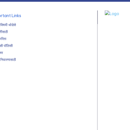
rtant Links
विषयी थोडेसे
तींसाठी
करिता
हसी पॉलिसी
ेमर
 निवारणासाठी