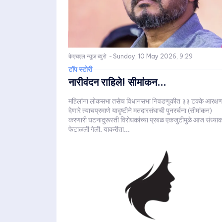
केएचएल न्यूज ब्युरो
-
Sunday, 10 May 2026, 9:29
टॉप स्टोरी
नारीवंदन राहिले! सीमांकन...
महिलांना लोकसभा तसेच विधानसभा निवडणुकीत ३३ टक्के आरक्ष
देणारे त्याचप्रमाणे यादृष्टीने मतदारसंघाची पुनरर्चना (सीमांकन)
करणारी घटनादुरूस्ती विरोधकांच्या प्रबळ एकजुटीमुळे आज संध्या
फेटाळली गेली. याकरीता...