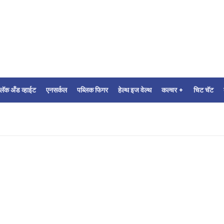
्लॅक अँड व्हाईट
एनसर्कल
पब्लिक फिगर
हेल्थ इज वेल्थ
कल्चर +
चिट चॅट