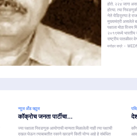
होते. २२४ जागा असल
होत्या. त्या निवडण
नेते येडियुरप्पा हे
मुख्यमंत्री असलेले ब
पक्षाला मोठा विजय म
२०१९मध्ये भारतीय जन
राष्ट्रीय पातळीवर व
मनोहर सप्रे
-
WEDN
न्यूज अँड व्ह्यूज
पब्
कॉक्रोच जनता पार्टीचा...
दे
ज्या पक्षाला निवडणूक आयोगाची मान्यता मिळालेली नाही त्या पक्षाची
काँग
दखल घेऊन त्याबाबतीत रकाने खरडणे किती योग्य आहे हे संबंधित
आवा