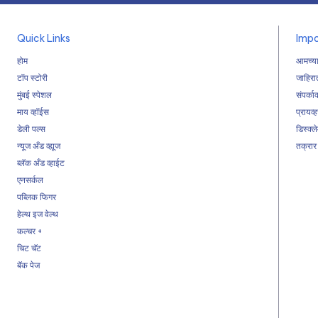
Quick Links
Impo
होम
आमच्या
टॉप स्टोरी
जाहिरा
मुंबई स्पेशल
संपर्का
माय व्हॉईस
प्रायव्
डेली पल्स
डिस्क्ल
न्यूज अँड व्ह्यूज
तक्रार
ब्लॅक अँड व्हाईट
एनसर्कल
पब्लिक फिगर
हेल्थ इज वेल्थ
कल्चर +
चिट चॅट
बॅक पेज