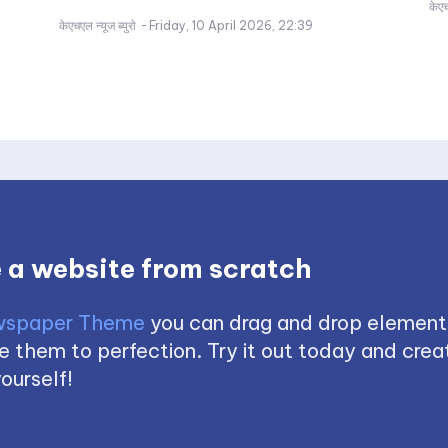
केएच
केएचएल न्यूज ब्युरो
-
Friday, 10 April 2026, 22:39
 a website from scratch
spaper Theme
you can drag and drop element
 them to perfection. Try it out today and creat
ourself!