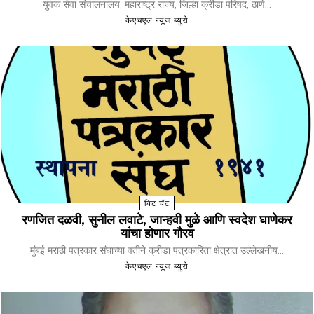
युवक सेवा संचालनालय, महाराष्ट्र राज्य, जिल्हा क्रीडा परिषद, ठाणे...
केएचएल न्यूज ब्युरो
चिट चॅट
रणजित दळवी, सुनील लवाटे, जान्हवी मुळे आणि स्वदेश घाणेकर
यांचा होणार गौरव
मुंबई मराठी पत्रकार संघाच्या वतीने क्रीडा पत्रकारिता क्षेत्रात उल्लेखनीय...
केएचएल न्यूज ब्युरो