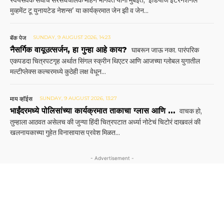
स्वयंसेवक संघाचे सरसंघचालक मोहन भागवत यांनी मुंबईत, 'इंडियाज इंटरनॅशनल
मुव्हमेंट टू युनायटेड नेशन्स' या कार्यक्रमात जेन झी व जेन...
बॅक पेज
SUNDAY, 9 AUGUST 2026, 14:23
नैसर्गिक वायूउत्सर्जन, हा गुन्हा आहे काय?
घाबरून जाऊ नका. पारंपरिक
एकपडदा चित्रपटगृह अर्थात सिंगल स्क्रीन थिएटर आणि आजच्या ग्लोबल युगातील
मल्टीप्लेक्स कल्चरमध्ये कुठेही लक्ष वेधून...
माय व्हॉईस
SUNDAY, 9 AUGUST 2026, 13:27
भाईंदरमध्ये पोलिसांच्या कार्यक्रमात ताकाचा ग्लास आणि …
वाचक हो,
तुम्हाला आठवत असेलच की जुन्या हिंदी चित्रपटात अर्ध्या नोटेचं चिटोरं दाखवलं की
खलनायकाच्या गुहेत विनासायास प्रवेश मिळत...
- Advertisement -