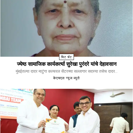
चिट चॅट
ज्येष्ठ सामाजिक कार्यकर्त्या सुरेखा पुरंदरे यांचे देहावसान
मुंबईतल्या दादर माटुंगा कल्चरल सेंटरच्या सल्लागार सदस्या तसेच दादर...
केएचएल न्यूज ब्युरो