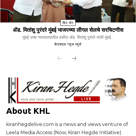
चिट चॅट
ॲड. मितांशु पुरंदरे मुंबई भाजपच्या लीगल सेलचे सरचिटणीस
मुंबई उच्च न्यायालयातील वकील ॲड. मितांशु पुरंदरे यांची मुंबई...
केएचएल न्यूज ब्युरो
About KHL
kiranhegdelive.com is a news and views venture of
Leela Media Access (Now, Kiran Hegde Initiative)