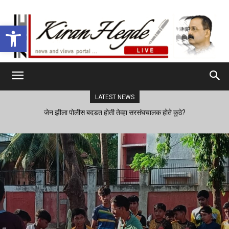
Open toolbar
LATEST NEWS
जेन झीला पोलीस बदडत होती तेव्हा सरसंघचालक होते कुठे?