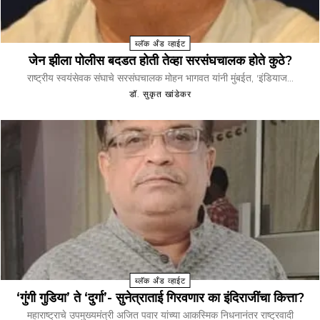
ब्लॅक अँड व्हाईट
जेन झीला पोलीस बदडत होती तेव्हा सरसंघचालक होते कुठे?
राष्ट्रीय स्वयंसेवक संघाचे सरसंघचालक मोहन भागवत यांनी मुंबईत, 'इंडियाज...
डॉ. सुकृत खांडेकर
ब्लॅक अँड व्हाईट
‘गुंगी गुडिया’ ते ‘दुर्गा’- सुनेत्राताई गिरवणार का इंदिराजींचा कित्ता?
महाराष्ट्राचे उपमुख्यमंत्री अजित पवार यांच्या आकस्मिक निधनानंतर राष्ट्रवादी