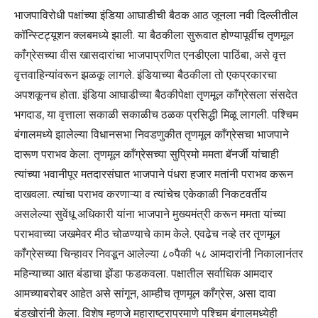
भाजपाविरोधी पक्षांच्या इंडिया आघाडीची बैठक आठ जूनला नवी दिल्लीतील
कॉन्स्टिट्यूशन क्लबमध्ये झाली. या बैठकीला सुरूवात होण्यापूर्वीच तृणमूल
काँग्रेसच्या वीस खासदारांचा भाजपाप्रणित एनडीएला पाठिंबा, असे वृत्त
वृत्तवाहिन्यांवरून झळकू लागले. इंडियाच्या बैठकीला तो एकप्रकारचा
अपशकूनच होता. इंडिया आघाडीच्या बैठकीपेक्षा तृणमूल काँग्रेसला संसदेत
भगदाड, या वृत्ताला सकाळी सकाळीच ठळक प्रसिद्धी मिळू लागली. पश्चिम
बंगालमध्ये झालेल्या विधानसभा निवडणुकीत तृणमूल काँग्रेसचा भाजपाने
दारूण पराभव केला. तृणमूल काँग्रेसच्या सुप्रिमो ममता बॅनर्जी यांचाही
त्यांच्या भवानीपूर मतदारसंघात भाजपाने पंधरा हजार मतांनी पराभव करून
दाखवला. त्यांचा पराभव करणाऱ्या व त्यांचेच एकेकाळी निकटवर्तीय
असलेल्या सुवेंधू अधिकारी यांना भाजपाने मुख्यमंत्री करून ममता यांच्या
पराभवाच्या जखमेवर मीठ चोळण्याचे काम केले. एवढेच नव्हे तर तृणमूल
काँग्रेसच्या चिन्हावर निवडून आलेल्या ८०पैकी ५८ आमदारांनी निकालानंतर
महिन्याच्या आत बंडाचा झेंडा फडकवला. पक्षातील सर्वाधिक आमदार
आमच्याबरोबर आहेत असे सांगून, आम्हीच तृणमूल काँग्रेस, असा दावा
बंडखोरांनी केला. विशेष म्हणजे महाराष्ट्राप्रमाणे पश्चिम बंगालमध्येही