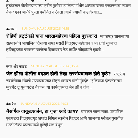
हुडकेश्वर पोलीसठाण्याच्या हद्दीत मुलीवर झालेल्या गंभीर अत्याचाराच्या प्रकरणाचा तपास
केवळ एका आरोपीपुरता मर्यादित न ठेवता त्याची व्याप्ती वाढविण्यात...
कल्चर +
SUNDAY, 9 AUGUST 2026, 16:55
रोहिणी हट्टंगडी यांना भारताबाहेरचा पहिला पुरस्कार!
महाराष्ट्र शासनाच्या
सहकार्याने आयोजित तिसऱ्या नाफा मराठी चित्रपट महोत्सव २०२६ची सुरुवात
हॉलिवूडच्या ग्लॅमरला साजेशा दिमाखदार रेड कार्पेट सोहळ्याने झाली....
ब्लॅक अँड व्हाईट
SUNDAY, 9 AUGUST 2026, 15:14
जेन झीला पोलीस बदडत होती तेव्हा सरसंघचालक होते कुठे?
राष्ट्रीय
स्वयंसेवक संघाचे सरसंघचालक मोहन भागवत यांनी मुंबईत, 'इंडियाज इंटरनॅशनल
मुव्हमेंट टू युनायटेड नेशन्स' या कार्यक्रमात जेन झी व जेन...
बॅक पेज
SUNDAY, 9 AUGUST 2026, 14:23
नैसर्गिक वायूउत्सर्जन, हा गुन्हा आहे काय?
घाबरून जाऊ नका. पारंपरिक
एकपडदा चित्रपटगृह अर्थात सिंगल स्क्रीन थिएटर आणि आजच्या ग्लोबल युगातील
मल्टीप्लेक्स कल्चरमध्ये कुठेही लक्ष वेधून...