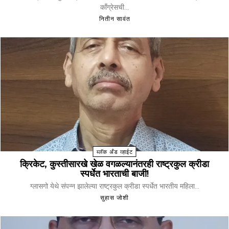
काँग्रेसची...
नितीन सावंत
ब्लॅक अँड व्हाईट
क्रिकेट, कुस्तीसारखे खेळ वगळल्यानंतरही राष्ट्रकुल क्रीडा
स्पर्धेत भारताची बाजी!
ग्लासगो येथे संपन्न झालेल्या राष्ट्रकुल क्रीडा स्पर्धेत भारतीय महिला...
सुहास जोशी