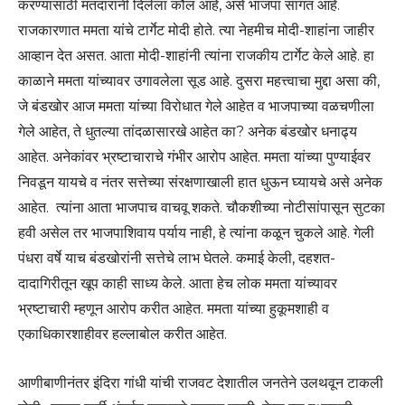
करण्यासाठी मतदारांनी दिलेला कौल आहे, असे भाजपा सांगत आहे.
राजकारणात ममता यांचे टार्गेट मोदी होते. त्या नेहमीच मोदी-शाहांना जाहीर
आव्हान देत असत. आता मोदी-शाहांनी त्यांना राजकीय टार्गेट केले आहे. हा
काळाने ममता यांच्यावर उगावलेला सूड आहे. दुसरा महत्त्वाचा मुद्दा असा की,
जे बंडखोर आज ममता यांच्या विरोधात गेले आहेत व भाजपाच्या वळचणीला
गेले आहेत, ते धुतल्या तांद‌‌ळासारखे आहेत का? अनेक बंडखोर धनाढ्य
आहेत. अनेकांवर भ्रष्टाचाराचे गंभीर आरोप आहेत. ममता यांच्या पुण्याईवर
निवडून यायचे व नंतर सत्तेच्या संरक्षणाखाली हात धुऊन घ्यायचे असे अनेक
आहेत. त्यांना आता भाजपाच वाचवू शकते. चौकशीच्या नोटीसांपासून सुटका
हवी असेल तर भाजपाशिवाय पर्याय नाही, हे त्यांना कळून चुकले आहे. गेली
पंधरा वर्षे याच बंडखोरांनी सत्तेचे लाभ घेतले. कमाई केली, दहशत-
दादागिरीतून खूप काही साध्य केले. आता हेच लोक ममता यांच्यावर
भ्रष्टाचारी म्हणून आरोप करीत आहेत. ममता यांच्या हुकूमशाही व
एकाधिकारशाहीवर हल्लाबोल करीत आहेत.
आणीबाणीनंतर इंदिरा गांधी यांची राजवट देशातील जनतेने उलथवून टाकली