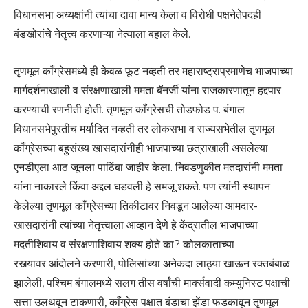
विधानसभा अध्यक्षांनी त्यांचा दावा मान्य केला व विरोधी पक्षनेतेपदही
बंडखोरांचे नेतृत्त्व करणाऱ्या नेत्याला बहाल केले.
तृणमूल काँग्रेसमध्ये ही केवळ फूट नव्हती तर महाराष्ट्राप्रमाणेच भाजपाच्या
मार्गदर्शनाखाली व संरक्षणाखाली ममता बॅनर्जी यांना राजकारणातून हद्दपार
करण्याची रणनीती होती. तृणमूल काँग्रेसची तोडफोड प. बंगाल
विधानसभेपुरतीच मर्यादित नव्हती तर लोकसभा व राज्यसभेतील तृणमूल
काँग्रेसच्या बहुसंख्य खासदारांनीही भाजपाच्या छत्राखाली असलेल्या
एनडीएला आठ जूनला पाठिंबा जाहीर केला. निवडणुकीत मतदारांनी ममता
यांना नाकारले किंवा अद्दल घडवली हे समजू शकते. पण त्यांनी स्थापन
केलेल्या तृणमूल काँग्रेसच्या तिकीटावर निवडून आलेल्या आमदार-
खासदारांनी त्यांच्या नेतृत्त्वाला आव्हान देणे हे केंद्रातील भाजपाच्या
मदतीशिवाय व संरक्षणाशिवाय शक्य होते का? कोलकाताच्या
रस्त्यावर आंदोलने करणारी, पोलिसांच्या अनेकदा लाठ्या खाऊन रक्तबंबाळ
झालेली, पश्चिम बंगालमध्ये सलग तीस वर्षांची मार्क्सवादी कम्युनिस्ट पक्षाची
सत्ता उलथवून टाकणारी, काँग्रेस पक्षात बंडाचा झेंडा फडकावून तृणमूल