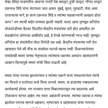
तेव्हा देवेंद्र फडणवीस अंधाऱ्या रात्री वेश बदलून, हुडी घालून, गॉगल लावून
एकनाथ शिंदे यांना भेटायला जात असत. मुंबई, सूरत, गुवाहटी, गोवा असा
प्रवासाचा मार्ग, हा काय एकनाथ शिंदे व त्यांच्या सहकाऱ्यांनी आखला होता
काय? पण त्याची बाहेर वाच्यता झाली नव्हती. मात्र आता तृणमूल काँग्रेस
तोडफोडीच्या बैठका दिल्लीत केंद्रीय मंत्र्यांच्या घरी होत असतील तर
बंडखोरांना कोणाचा आशीर्वाद आहे, हे वेगळे सांगण्याची गरज नाही. तृणमूल
काँग्रेस हा संसदेतील मोठा विरोधी पक्ष आहे. केंद्रीय मंत्र्याच्या घरी तेरा
खासदार गेले की वीस या संख्येला फारसे महत्त्व नाही. विधानसभेनंतर
संसदेतही ममता यांच्या नेतृत्त्वाला त्यांच्याच पक्षाच्या आमदार-खासदारांनी
आव्हान दिल्यामुळे ममता यांची चिंता वाढली आहे.
ममता यांचा पराभव झाल्यानंतर व त्यांच्या पक्षाने सत्ता गमावल्यानंतर त्यांचे
घर फिरले व पाठोपाठ वासे फिरू लागले. ममता, या हाडाच्या रस्त्यावरच्या
कार्यकर्त्या होत्या. पण राज्यात सत्ता मि‌‌ळाल्यापासून त्या बदलल्या असे
टीकाकार सांगत आहेत. त्या स्वत: अहंकारी बनल्या. त्यांच्या पक्षाचा व त्यांचा
झालेला पराभव म्हणजे अहंकार, भ्रष्टाचार व दहशतवाद यांचा नायनाट