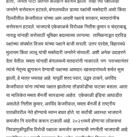
होती, जनता पार्टी अंतर्गत कलहाने बदनाम झाली तेव्हा त्या पक्षालाही
जनतेने सत्तेवरून हटवले, बंगालमधील डाव्या पक्षांची मक्तेदारी असो किंवा
दिल्लीतील केजरीवाल यांच्या आम आदमी पक्षाचे सरकार, मतदारांनीच
सत्तेवरून हटवले. भाजपाचे एकेकाळचे विरोधक नितीश कुमार व चंद्राबाबू
नायडू यांनाही सत्तेसाठी भूमिका बदल्याव्या लागल्या. तामिळनाडूत द्रविड
पक्षांच्या संघर्षात विजय यांच्या पक्षाने बाजी मारली. उत्तर प्रदेश, बिहारमधे
मुलायम किंवा लालू यांची मक्तेदारी जनतेने संपवली. अशी अनेक उदाहरणे
देता येतील. ममता यांनाही बंगालमध्ये मतदारांनी नाकारले. पण पराभवानंतर
त्यांचे नेतृत्त्व झुगारून देण्याची पक्षाच्या आमदार-खासदारांमध्ये शर्यत सुरू
झाली, हे मात्र भयावह आहे. यापूर्वी शरद पवार, उद्धव ठाकरे, अरविंद
केजरीवाल यांना त्यांच्या पक्षात झालेल्या तोडफोडीचा फटका बसला. आता
या मालिकेत ममता बॅनर्जी सापडल्या आहेत. एकेकाळी इंडिया आघाडीत
असलेले नितीश कुमार, अरविंद केजरीवाल, ममता बॅनर्जी हे राष्ट्रीय
पातळीवरील नेते होण्याचे स्वप्न बघत होते. या सर्वांची अवस्था भाजपाने
कमजोर नि दयनीय करून टाकली आहे. २०२९मध्ये होणाऱ्या लोकसभा
निवडणुकीपूर्वीच विरोधी पक्षाला कमजोर करण्याची रणनीती भाजपाची आहे.