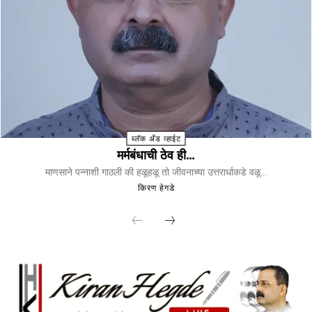
ब्लॅक अँड व्हाईट
मर्मबंधाची ठेव ही…
माणसाने पन्नाशी गाठली की हळूहळू तो जीवनाच्या उत्तरार्धाकडे वळू...
किरण हेगडे