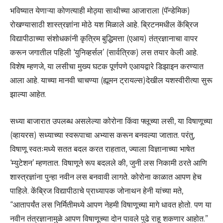
भविष्यात येणाऱ्या कोणत्याही मोठ्या साथीच्या आजाराला (पॅन्डेमिक)
रोखण्यासाठी शास्त्रज्ञांना मोठे यश मिळाले आहे. ब्रिटनमधील केंब्रिज
विद्यापीठाच्या संशोधकांनी कृत्रिम बुद्धिमत्ता (एआय) तंत्रज्ञानाचा वापर
करून जगातील पहिली ‘युनिव्हर्सल’ (सार्वत्रिक) लस तयार केली आहे.
विशेष म्हणजे, या लसीचा मुख्य घटक पूर्णपणे एआयद्वारे डिझाइन करण्यात
आला आहे. याच्या मानवी चाचण्या (ह्यूमन ट्रायल्स)देखील यशस्वीरीत्या सुरू
झाल्या आहेत.
सध्या बाजारात उपलब्ध असलेल्या कोरोना किंवा फ्लूच्या लसी, या विषाणूच्या
(व्हायरस) सध्याच्या स्वरूपाचा अभ्यास करून बनवल्या जातात. परंतु,
विषाणू स्वतःमध्ये सतत बदल करत राहतात, ज्याला विज्ञानाच्या भाषेत
‘म्युटेशन’ म्हणतात. विषाणूने रूप बदलले की, जुनी लस निकामी ठरते आणि
शास्त्रज्ञांना पुन्हा नवीन लस बनवावी लागते. कोरोना काळात आपण हेच
पाहिले. केंब्रिज विद्यापीठाचे प्राध्यापक जोनाथन हेनी यांच्या मते,
“आतापर्यंत लस निर्मितीमध्ये आपण नेहमी विषाणूच्या मागे धावत होतो. पण या
नवीन तंत्रज्ञानामुळे आपण विषाणूच्या दोन पावले पुढे राहू शकणार आहोत.”