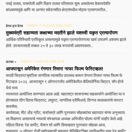
पवई तलाव, पासपोली आणि विहार तलाव परिसरात सुरू असलेल्या बेकायदेशीर
बांधकामामुळे आणि या अत्यंत संवेदनशील क्षेत्रांमधील मोठ्या प्रमाणावरील...
हेल्थ इज वेल्थ
FRIDAY, 7 AUGUST 2026, 20:30
मुख्यमंत्री सहाय्यता कक्षाच्या मदतीने झाले यशस्वी यकृत प्रत्यारोपण
आर्थिक परिस्थिती प्रतिकूल असल्यामुळे यकृत प्रत्यारोपणाचा खर्च उचलणे अशक्य झाले
होते. उपचारासाठी तब्बल २५ ते ३० लाख रुपयांची आवश्यकता...
कल्चर +
FRIDAY, 7 AUGUST 2026, 14:19
आजपासून अमेरिकेत रंगणार तिसरा नाफा फिल्म फेस्टिव्हल!
मराठी चित्रपटसृष्टीला जागतिक व्यासपीठ उपलब्ध करून देणारा तिसरा नाफा फिल्म फे
स्टिव्हल २०२६ आजपासून ९ ऑगस्टपर्यंत अमेरिकेतील कॅलिफोर्निया थिएटर, सॅन होजे
येथे भव्य
स्वरूपात आयोजित करण्यात आला आहे. महाराष्ट्र शासनाच्या सहकार्याने आयोजित या म
होत्सवात तीन दिवस चित्रपट, लघुपट, जागतिक प्रीमिअर्स, दिग्गज कलाकारांचे मास्टर
क्लासेस,
कार्यशाळा, मीट अँड ग्रीट, चर्चासत्रे आणि पुरस्कार सोहळ्यांचा बहारदार संगम अनुभवाय
ला मिळणार असल्याचे नाफाचे संस्थापक अध्यक्ष अभिजीत घोलप यांनीं जाहीर केले आहे.
पहिला दिवस: रेड कार्पेट, फॅशन शो आणि दिमाखदार पुरस्कार सोहळा आज,
शुक्रवार, ७ ऑगस्ट रोजी महोत्सवाची सुरुवात सेलिब्रिटींच्या उपस्थितीत भव्य रेड कार्पेट