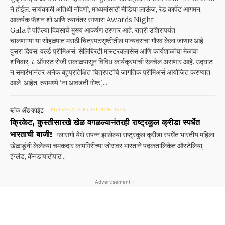
ने होईल. सायंकाळी अतिथी नोंदणी, माध्यमांसाठी मीडिया लाऊंज, रेड कार्पेट आगमन,
आकर्षक फॅशन शो आणि त्यानंतर रंगणारा Awards Night
Gala हे पहिल्या दिवसाचे मुख्य आकर्षण ठरणार आहे. रात्री उशिरापर्यंत
चालणाऱ्या या सोहळ्यात मराठी चित्रपटसृष्टीतील मान्यवरांचा गौरव केला जाणार आहे.
दुसरा दिवस: वर्ल्ड प्रीमिअर्स, सेलिब्रिटी मास्टरक्लासेस आणि कार्यशाळांचा मेळावा
शनिवार, ८ ऑगस्ट रोजी सकाळपासून विविध कार्यक्रमांची रेलचेल असणार आहे. उद्घाट
न समारंभानंतर अनेक बहुप्रतिक्षित चित्रपटांचे जागतिक प्रीमिअर्स आयोजित करण्यात
आले आहेत. त्यामध्ये 'ना आवडती गोष्ट',...
ब्लॅक अँड व्हाईट
FRIDAY, 7 AUGUST 2026, 13:46
क्रिकेट, कुस्तीसारखे खेळ वगळल्यानंतरही राष्ट्रकुल क्रीडा स्पर्धेत
भारताची बाजी!
ग्लासगो येथे संपन्न झालेल्या राष्ट्रकुल क्रीडा स्पर्धेत भारतीय महिला
खेळाडूंनी केलेल्या चमकदार कामगिरी‌च्या जोरावर भारताने पदकतालिकेत ऑस्टेलिया,
इंग्लंड, कॅनडापाठोपाठ...
- Advertisement -