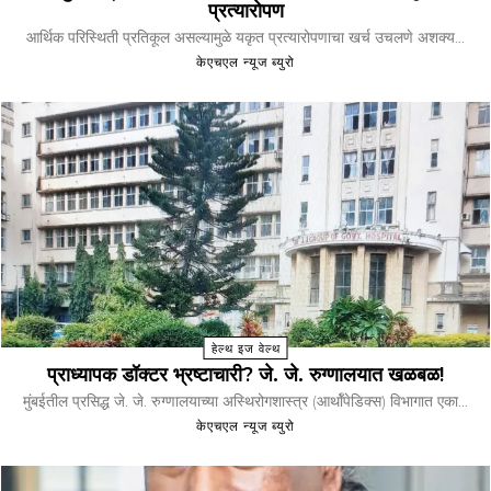
प्रत्यारोपण
आर्थिक परिस्थिती प्रतिकूल असल्यामुळे यकृत प्रत्यारोपणाचा खर्च उचलणे अशक्य...
केएचएल न्यूज ब्युरो
हेल्थ इज वेल्थ
प्राध्यापक डॉक्टर भ्रष्टाचारी? जे. जे. रुग्णालयात खळबळ!
मुंबईतील प्रसिद्ध जे. जे. रुग्णालयाच्या अस्थिरोगशास्त्र (आर्थॉपेडिक्स) विभागात एका...
केएचएल न्यूज ब्युरो