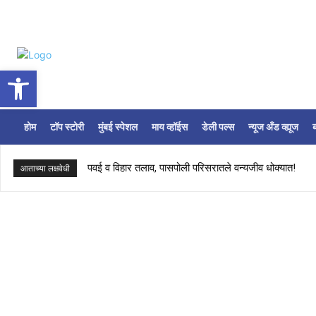
Open toolbar
होम
टॉप स्टोरी
मुंबई स्पेशल
माय व्हॉईस
डेली पल्स
न्यूज अँड व्ह्यूज
ब
पवई व विहार तलाव, पासपोली परिसरातले वन्यजीव धोक्यात!
आताच्या लक्षवेधी