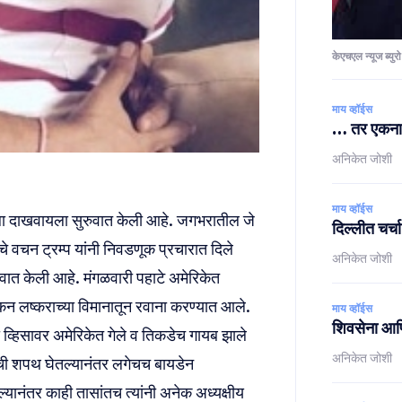
केएचएल न्यूज ब्युरो
माय व्हॉईस
… तर एकनाथर
अनिकेत जोशी
माय व्हॉईस
 जगाला दाखवायला सुरुवात केली आहे. जगभरातील जे
दिल्लीत चर्
े वचन ट्रम्प यांनी निवडणूक प्रचारात दिले
अनिकेत जोशी
सुरूवात केली आहे. मंगळवारी पहाटे अमेरिकेत
कन लष्कराच्या विमानातून रवाना करण्यात आले.
माय व्हॉईस
शिवसेना आणि
्हिसावर अमेरिकेत गेले व तिकडेच गायब झाले
अनिकेत जोशी
पदाची शपथ घेतल्यानंतर लगेचच बायडेन
यानंतर काही तासांतच त्यांनी अनेक अध्यक्षीय