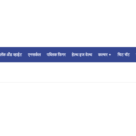
्लॅक अँड व्हाईट
एनसर्कल
पब्लिक फिगर
हेल्थ इज वेल्थ
कल्चर +
चिट चॅट