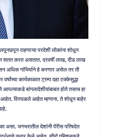
े लपूनछपून राहणाऱ्या परदेशी लोकांना शोधून
मिळून सतत करत असतात. दरवर्षी लाख, दीड लाख
ासन अधिक गांभिर्याने हे करणार असेल तर ती
वर्षांच्या कार्यकाळात ट्रम्प दहा टक्केसुद्धा
े आपल्याकडे बांगलादेशीयांबाबत होते तसाच हा
आहेत. विरघळले आहेत म्हणाना. ते शोधून बाहेर
आहे.
ू नका असा. जगभरातील देशांनी पॅरीस परिषदेत
संवर्धनाचे करार केले आहेत. झीरो एमिशनकडे