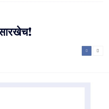
ंसारखेच!