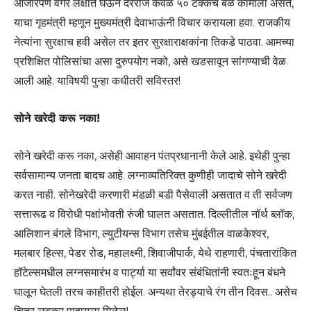
आजारपण वगैरे लक्षात घेऊन दररोज केवळ ५० टक्केच बळ कामाला असते,
याचा गृहमंत्री म्हणून मुख्यमंत्री देवाभाऊंनी विचार करायला हवा. राजकीय
नेत्यांना सुरक्षाच हवी असेल तर इतर सुरक्षाराक्षकांना तिकडे पाठवा. आमच्या
प्रशिक्षित पोलिसांचा असा दुरुपयोग नको, असे खडसावून सांगण्याची वेळ
आली आहे. याविषयी पुन्हा कधीतरी सविस्तर!
सोने खरेदी करू नका!
सोने खरेदी करू नका, असेही आवाहन पंतप्रधानानी केले आहे. इथेही पुन्हा
सर्वसामान्य जनता बादच आहे. लग्नाव्यतिरिक्त कुणीही जादाचे सोने खरेदी
करत नाही. सोनेखरेदी करणारी मंडळी बडी पैसेवाली असतात व ती सर्वजण
सत्तारूढ व विरोधी पक्षांभोवती रुंजी घालत असतात. दिल्लीतील नॉर्थ ब्लॉक,
आलिशान बंगले विभाग, ल्युटीयन्स विभाग तसेच मुंबईतील वाळकेश्वर,
मलबार हिल्स, पेडर रोड, महालक्ष्मी, शिवाजीपार्क, येथे राहणारी, पंचतारांकित
हॉटेल्समधील लग्नसमारंभ व पार्ट्या या सर्वांवर संबंधितांनी स्वतःहून बंधने
घालून घेतली तरच काहीतरी होईल. अन्यथा तेरड्याचे रंग तीन दिवस.. असेच