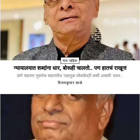
माय व्हॉईस
न्यायालयात शब्दांना धार, बोरूही चालतो.. पण हातचं राखून!
ठाणे शहरात नुकतेच शहरातील 'वाहतूक लोककेंद्री कशी असावी' यावर...
विजयकुमार काळे