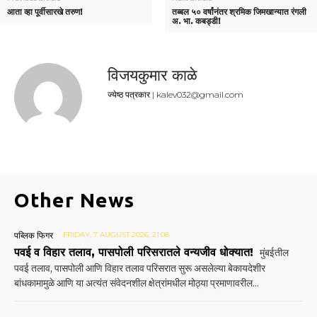
आता व्हा पूर्वीसारखे तरुण!
तब्बल ५० वर्षांनंतर श्रमिक जिमखान्यात रंगली
अ. भा. कबड्डी!
विजयकुमार काळे
ज्येष्ठ पत्रकार | kalev032@gmail.com
Other News
पब्लिक फिगर
FRIDAY, 7 AUGUST 2026, 21:08
पवई व विहार तलाव, पासपोली परिसरातले वन्यजीव धोक्यात!
मुंबईतील
पवई तलाव, पासपोली आणि विहार तलाव परिसरात सुरू असलेल्या बेकायदेशीर
बांधकामामुळे आणि या अत्यंत संवेदनशील क्षेत्रांमधील मोठ्या प्रमाणावरील...