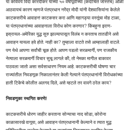
या कविवर्य विंदा कारंदीकर यांच्या ५० वर्षापूर्वीच्या (कदाचित जास्तच) ओळी
आठवायचं कारण म्हणजे पंतप्रधान नरेंद्र मोदी यांनी देशवासियांना केलेले
काटकसरीचे आवाहन! काटकसर करा आणि महागड्या वस्तूंचा मोह टाळा,
या पंतप्रधानांच्या आवाहनाला विरोध कोण करणार? किंबहुना इराण-
इस्रायल-अमेरिका युद्ध सुरु झाल्यापासून विलंब न करताच तातडीने असे
आवाहन यायला हवे होते. नाही का? तुम्हाला वाटते तसे आम्हालाही वाटले.
पण येथे आपणा सर्वांची चूक होते. आपण पडलो सरळमार्गी, पण राजकीय
नेत्याला सरळमार्गी विचार सुचू लागले की, तो नेमका मागील बाकावर
पाठवला जातो असा सर्वसाधारण नियम आहे. काटकसरीची घोषणा चार
राज्यांतील निवडणूक निकालानंतर केली गेल्याने पंतप्रधानांनी विरोधकांच्या
हाती टिकेचे कोलीत अलगद दिले, असे म्हटले तर वावगे ठरेल काय?
निवडणुका स्थगित करणे!
काटकसरीचे धोरण जाहीर करताना सोन्याचा नाद सोडा, कोरोना
काळासारखे वागूया, असे आवाहन पंतप्रधानानी केल्याने व त्यात युद्ध