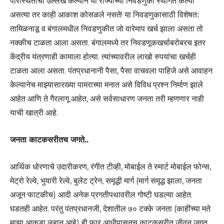
परिस्थितीचा उल्लेख केल्याने या राज्यांच्या निवडणुका स्थगित केल्या
असत्या तर काही आकाश कोसळले नसते! या निवडणुकासाठी विशेषतः
तामिळनाडू व बंगालमधील निवडणुकीत जो वारेमाप खर्च झाला असता तो
नक्कीच टाळता आला असता. बंगालमध्ये तर निवडणूकखर्चाबरोबरच इतर
केंद्रीय यंत्रणाही कामाला होत्या. त्यांच्यावरील लाखो रुपयांचा खर्चही
टाळता आला असता. पंतप्रधानानी पैसा, पैसा वाचवला पाहिजे असे आवाहन
केल्यानेच माझ्यासारख्या पामराच्या मनात असे विविध प्रश्न निर्माण झाले
आहेत आणि ते गैरलागू आहेत, असे सर्वसाधारण जनता तरी म्हणणार नाही
याची खात्री आहे.
जनता काटकसरीतच जगते..
आर्थिक धोरणाचे उदारीकरण, रंगीत टीव्ही, मोबाईल ते स्मार्ट मोबाईल फोन्स,
मेट्रो रेल्वे, भुयारी रेल्वे, बुलेट ट्रेन, समृद्धी मार्ग (मार्ग समृद्ध झाला, जनता
अजून फाटकीच) आदी अनेक प्रगतीपथावरील गोष्टी घडल्या आहेत.
घडतही आहेत. परंतु पंतप्रधानजी, देशातील ७० टक्के जनता (काहींच्या मते
माझा आकडा लहान आहे) ही फार आधीपासूनच काटकसरीत जीवन जगत