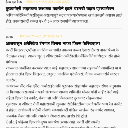
हेल्थ इज वेल्थ
FRIDAY, 7 AUGUST 2026, 20:30
मुख्यमंत्री सहाय्यता कक्षाच्या मदतीने झाले यशस्वी यकृत प्रत्यारोपण
आर्थिक परिस्थिती प्रतिकूल असल्यामुळे यकृत प्रत्यारोपणाचा खर्च उचलणे अशक्य झाले
होते. उपचारासाठी तब्बल २५ ते ३० लाख रुपयांची आवश्यकता...
कल्चर +
FRIDAY, 7 AUGUST 2026, 14:19
आजपासून अमेरिकेत रंगणार तिसरा नाफा फिल्म फेस्टिव्हल!
मराठी चित्रपटसृष्टीला जागतिक व्यासपीठ उपलब्ध करून देणारा तिसरा नाफा फिल्म फे
स्टिव्हल २०२६ आजपासून ९ ऑगस्टपर्यंत अमेरिकेतील कॅलिफोर्निया थिएटर, सॅन होजे
येथे भव्य
स्वरूपात आयोजित करण्यात आला आहे. महाराष्ट्र शासनाच्या सहकार्याने आयोजित या म
होत्सवात तीन दिवस चित्रपट, लघुपट, जागतिक प्रीमिअर्स, दिग्गज कलाकारांचे मास्टर
क्लासेस,
कार्यशाळा, मीट अँड ग्रीट, चर्चासत्रे आणि पुरस्कार सोहळ्यांचा बहारदार संगम अनुभवाय
ला मिळणार असल्याचे नाफाचे संस्थापक अध्यक्ष अभिजीत घोलप यांनीं जाहीर केले आहे.
पहिला दिवस: रेड कार्पेट, फॅशन शो आणि दिमाखदार पुरस्कार सोहळा आज,
शुक्रवार, ७ ऑगस्ट रोजी महोत्सवाची सुरुवात सेलिब्रिटींच्या उपस्थितीत भव्य रेड कार्पेट
ने होईल. सायंकाळी अतिथी नोंदणी, माध्यमांसाठी मीडिया लाऊंज, रेड कार्पेट आगमन,
आकर्षक फॅशन शो आणि त्यानंतर रंगणारा Awards Night
Gala हे पहिल्या दिवसाचे मुख्य आकर्षण ठरणार आहे. रात्री उशिरापर्यंत