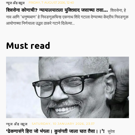
न्यूज अँड व्ह्यूज
FRIDAY, 7 AUGUST 2026, 12:40
शिवसेना कोणाची? न्यायालयातला युक्तिवाद जसाच्या तसा…
शिवसेना, हे
नाव आणि 'धनुष्यबाण' हे निवडणूकचिन्ह एकनाथ शिंदे गटाला देण्याच्या केंद्रीय निवडणूक
आयोगाच्या निर्णयाला उद्धव ठाकरे गटाने दिलेल्या...
Must read
न्यूज अँड व्ह्यूज
SATURDAY, 10 JANUARY 2026, 23:37
‘ढेकणासंगे हिरा जो भंगला। कुसंगती जाला घात तैसा।।’!
सुरेश