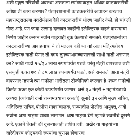
अशी एकूण गरिबांची अवस्था असताना त्यांच्याकडून अधिक काटकसरीची
अपेक्षा ती काय करणार? पंतप्रधानानी काटकसरीचे आवाहन करताच
महाराष्ट्रातल्या मंत्रीमंडळानेही काटकसरीचे धोरण जाहीर केले. ही चांगली
गोष्ट आहे. पण जादा उत्साह दाखवत काहींनी इलेक्ट्रिक वाहने वारण्याचा
निर्णय जाहीर करून नवीन गाड्याही बुक केल्याचे समजते. पंतप्रधानांच्या
काटकसरीच्या आवाहनाचा ये तो मतलब नही था ना! आता मंत्रिमंहोदय
इलेक्ट्रिक गाडी घेणार ती काय तुमच्याआमच्यासारखी साधी गाडी असणार
का? साधी गाडी १५/२० लाख रुपयांपर्यंत पडते. परंतु मंत्री वापरतात तशी
एसयुव्ही फक्त ७० ते ८५ लाख रुपयापर्यंत पडते, असे समजले. आता मंत्री
वापरणार म्हणजे त्या गाडीला भारीतला टीकोमिको करणार हे धरून गाडीची
किमंत फक्त एक कोटी रुपयांपर्यंत जाणार. असे ३० मंत्री + महामंडळाचे
अध्यक्ष (त्यांचाही दर्जा राज्यमंत्र्याचा असतो) सुमारे ३५ आणि मुख्य सचिव,
अतिरिक्त सचिव, पोलीस महासंचालक, राज्यातील पोलीस आयुक्त, आदी
सर्वांना अशा गाड्या द्याव्या लागणार. अशा गाड्या घेणे म्हणजे सवतीचे दुखणे
आहे. एकाने घेतली की दुसऱ्यालाही तशीच हवी.. अखेर या गाड्यांच्या
खरेदीवरच कोट्यवधी रुपयांचा चुराडा होणारच!