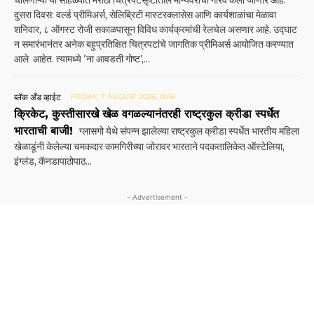
चालणाऱ्या या सोहळ्यात मराठी चित्रपटसृष्टीतील मान्यवरांचा गौरव केला जाणार आहे.
दुसरा दिवस: वर्ल्ड प्रीमिअर्स, सेलिब्रिटी मास्टरक्लासेस आणि कार्यशाळांचा मेळावा
शनिवार, ८ ऑगस्ट रोजी सकाळपासून विविध कार्यक्रमांची रेलचेल असणार आहे. उद्घाट
न समारंभानंतर अनेक बहुप्रतिक्षित चित्रपटांचे जागतिक प्रीमिअर्स आयोजित करण्यात
आले आहेत. त्यामध्ये 'ना आवडती गोष्ट',...
ब्लॅक अँड व्हाईट
FRIDAY, 7 AUGUST 2026, 13:46
क्रिकेट, कुस्तीसारखे खेळ वगळल्यानंतरही राष्ट्रकुल क्रीडा स्पर्धेत
भारताची बाजी!
ग्लासगो येथे संपन्न झालेल्या राष्ट्रकुल क्रीडा स्पर्धेत भारतीय महिला
खेळाडूंनी केलेल्या चमकदार कामगिरी‌च्या जोरावर भारताने पदकतालिकेत ऑस्टेलिया,
इंग्लंड, कॅनडापाठोपाठ...
- Advertisement -