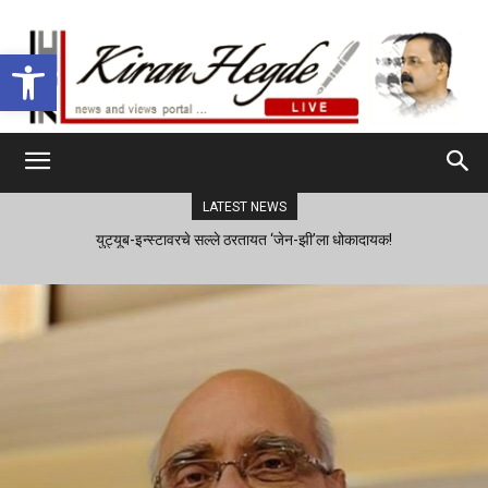
Open toolbar
LATEST NEWS
युट्यूब-इन्स्टावरचे सल्ले ठरतायत ‘जेन-झी’ला धोकादायक!