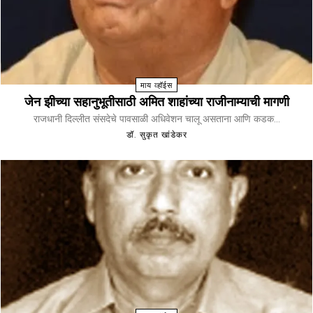
माय व्हॉईस
जेन झीच्या सहानुभूतीसाठी अमित शाहांच्या राजीनाम्याची मागणी
राजधानी दिल्लीत संसदेचे पावसाळी अधिवेशन चालू असताना आणि कडक...
डॉ. सुकृत खांडेकर