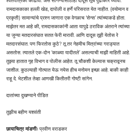
श्वेतपत्रिका काढावी. असे सांगण्यासाठीही दादूस तूच पुढाकार घ्यावा.
रामदासकाका हल्ली खेड, दापोली व हर्णे परिसरात येत नाहीत. (वयोमान व
प्रकृती) सामान्यांचे प्रश्न जाणारा एक वेगळाच ‘सेन्स’ त्यांच्याकडे होता.
माझेतर मत आहे की, रामदासकाकांनी आता यापुढे ठराविक अंतराने त्यांच्या
या जुन्या मतदारसंघात सतत फेरी मारावी. आणि दादूस तूही येतोस रे
मतदारसंघात. पण फिरतोस कुठे? तू तर नेहमीच मित्रांच्या गराड्यात
असतोस. त्यातले एक-दोन ‘काळ्या यादीतले’ असल्याची माझी माहिती आहे.
तुझ्या हातात गृह विभाग व पोलीस आहेत. तू चौकशी केल्यास चक्रावूनच
जाशील. कुठल्याही गोत्यात येऊ नयेस हीच मनोमन इच्छा आहे. बाकी काही
राहू दे. भेटशील तेव्हा आणखी कितीतरी गोष्टी सांगेन.
दातांच्या दुखण्याने पीडित
तुझीच बहीण यशवंती
छायाचित्र मांडणीः
प्रवीण वराडकर