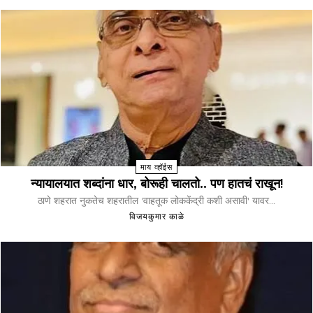
माय व्हॉईस
न्यायालयात शब्दांना धार, बोरूही चालतो.. पण हातचं राखून!
ठाणे शहरात नुकतेच शहरातील 'वाहतूक लोककेंद्री कशी असावी' यावर...
विजयकुमार काळे