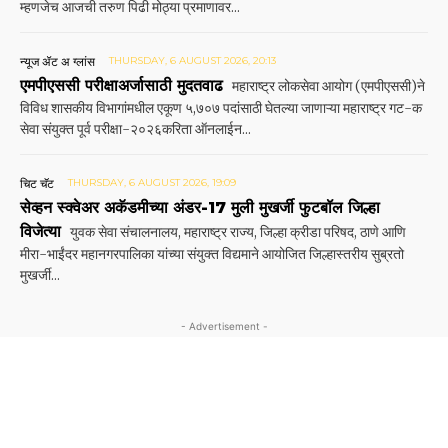
म्हणजेच आजची तरुण पिढी मोठ्या प्रमाणावर...
न्यूज ॲट अ ग्लांस
THURSDAY, 6 AUGUST 2026, 20:13
एमपीएससी परीक्षाअर्जासाठी मुदतवाढ
महाराष्ट्र लोकसेवा आयोग (एमपीएससी)ने
विविध शासकीय विभागांमधील एकूण ५,७०७ पदांसाठी घेतल्या जाणाऱ्या महाराष्ट्र गट-क
सेवा संयुक्त पूर्व परीक्षा-२०२६करिता ऑनलाईन...
चिट चॅट
THURSDAY, 6 AUGUST 2026, 19:09
सेव्हन स्क्वेअर अकॅडमीच्या अंडर-17 मुली मुखर्जी फुटबॉल जिल्हा
विजेत्या
युवक सेवा संचालनालय, महाराष्ट्र राज्य, जिल्हा क्रीडा परिषद, ठाणे आणि
मीरा-भाईंदर महानगरपालिका यांच्या संयुक्त विद्यमाने आयोजित जिल्हास्तरीय सुब्रतो
मुखर्जी...
- Advertisement -