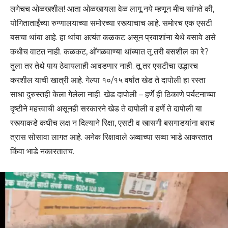
लगेचच ओळखशील! आता ओळखायला वेळ लागू नये म्हणून मीच सांगते की,
योगिताताईंच्या रुग्णालयाच्या समोरच्या रस्त्याचाच आहे. समोरच एक एसटी
बसचा थांबा आहे. हा थांबा अत्यंत कळकट असून प्रवाशांना येथे बसावे असे
कधीच वाटत नाही. कळकट, ओंगळवाण्या थांब्यात तू तरी बसशील का रे?
तुला तर तेथे पाय ठेवायलाही आवडणार नाही. तू तर एसटीचा उद्धारच
करशील याची खात्री आहे. गेल्या १०/१५ वर्षांत खेड ते दापोली हा रस्ता
साधा दुरुस्तही केला गेलेला नाही. खेड दापोली – हर्णे ही ठिकाणे पर्यटनाच्या
दृष्टीने महत्त्वाची असूनही सरकारने खेड ते दापोली व हर्णे ते दापोली या
रस्त्याकडे कधीच लक्ष न दिल्याने रिक्षा, एसटी व खासगी बसगाडयांना बराच
त्रास सोसावा लागत आहे. अनेक रिक्षावाले अव्वाच्या सव्वा भाडे आकरतात
किंवा भाडे नकारतातच.