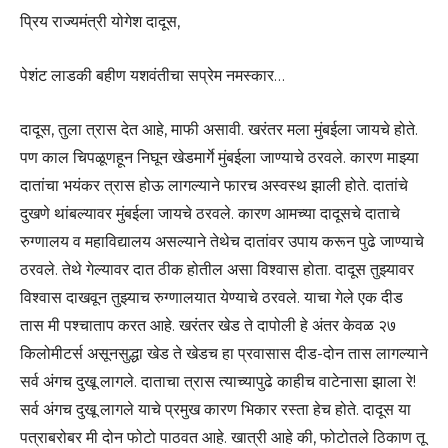
प्रिय राज्यमंत्री योगेश दादूस,
पेशंट लाडकी बहीण यशवंतीचा सप्रेम नमस्कार…
दादूस, तुला त्रास देत आहे, माफी असावी. खरंतर मला मुंबईला जायचे होते.
पण काल चिपळूणहून निघून खेडमार्गे मुंबईला जाण्याचे ठरवले. कारण माझ्या
दातांचा भयंकर त्रास होऊ लागल्याने फारच अस्वस्थ झाली होते. दातांचे
दुखणे थांबल्यावर मुंबईला जायचे ठरवले. कारण आमच्या दादूसचे दाताचे
रुग्णालय व महाविद्यालय असल्याने तेथेच दातांवर उपाय करून पुढे जाण्याचे
ठरवले. तेथे गेल्यावर दात ठीक होतील असा विश्वास होता. दादूस तुझ्यावर
विश्वास दाखवून तुझ्याच रुग्णालयात येण्याचे ठरवले. याचा गेले एक दीड
तास मी पश्चाताप करत आहे. खरंतर खेड ते दापोली हे अंतर केवळ २७
किलोमीटर्स असूनसुद्धा खेड ते खेडच हा प्रवासास दीड-दोन तास लागल्याने
सर्व अंगच दुखू लागले. दाताचा त्रास त्याच्यापुढे काहीच वाटेनासा झाला रे!
सर्व अंगच दुखू लागले याचे प्रमुख कारण भिकार रस्ता हेच होते. दादूस या
पत्राबरोबर मी दोन फोटो पाठवत आहे. खात्री आहे की, फोटोतले ठिकाण तू