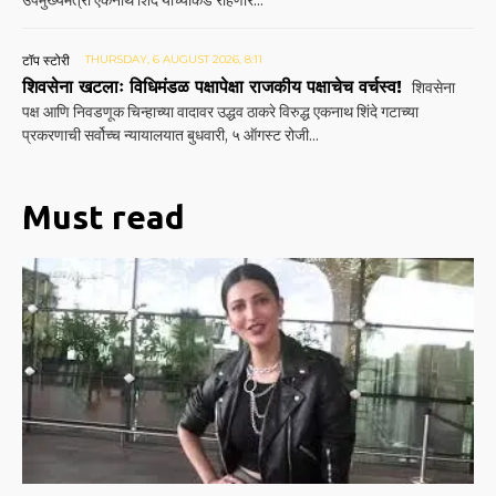
उपमुख्यमंत्री एकनाथ शिंदे यांच्याकडे राहणार...
टॉप स्टोरी
THURSDAY, 6 AUGUST 2026, 8:11
शिवसेना खटलाः विधिमंडळ पक्षापेक्षा राजकीय पक्षाचेच वर्चस्व!
शिवसेना
पक्ष आणि निवडणूक चिन्हाच्या वादावर उद्धव ठाकरे विरुद्ध एकनाथ शिंदे गटाच्या
प्रकरणाची सर्वोच्च न्यायालयात बुधवारी, ५ ऑगस्ट रोजी...
Must read