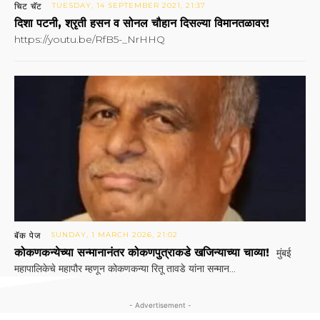
चिट चॅट
TUESDAY, 14 SEPTEMBER 2021, 21:37
दिशा पटनी, श्रृती हसन व सोनल चौहान दिसल्या विमानतळावर!
https://youtu.be/RfB5-_NrHHQ
बॅक पेज
SUNDAY, 1 MARCH 2026, 21:02
कोकणकन्येच्या सन्मानानंतर कोकणपुत्राकडे खजिन्याच्या चाव्या!
मुंबई
महापालिकेचे महापौर म्हणून कोकणकन्या रितू तावडे यांना सन्मान...
- Advertisement -