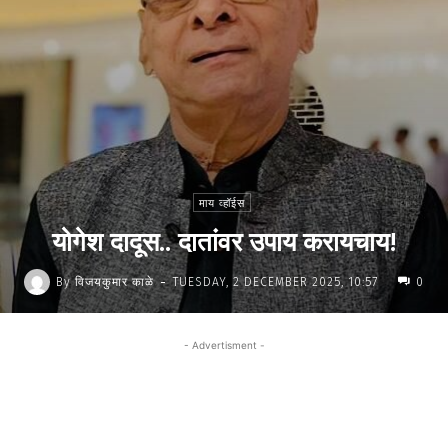
माय व्हॉईस
योगेश दादूस.. दातांवर उपाय करायचाय!
-
By
विजयकुमार काळे
TUESDAY, 2 DECEMBER 2025, 10:57
0
- Advertisment -