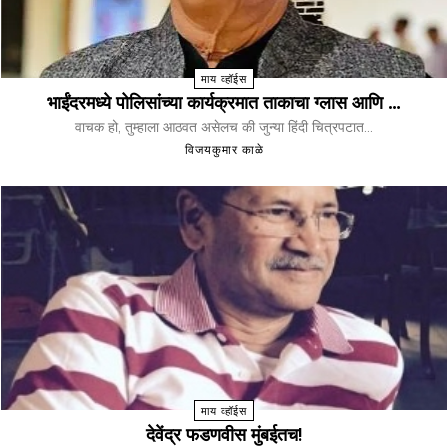
माय व्हॉईस
भाईंदरमध्ये पोलिसांच्या कार्यक्रमात ताकाचा ग्लास आणि …
वाचक हो, तुम्हाला आठवत असेलच की जुन्या हिंदी चित्रपटात...
विजयकुमार काळे
माय व्हॉईस
देवेंद्र फडणवीस मुंबईतच!