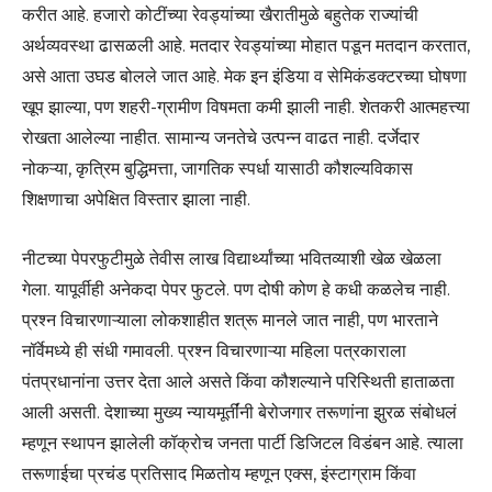
करीत आहे. हजारो कोटींच्या रेवड्यांच्या खैरातीमुळे बहुतेक राज्यांची
अर्थव्यवस्था ढासळली आहे. मतदार रेवड्यांच्या मोहात पडून मतदान करतात,
असे आता उघड बोलले जात आहे. मेक इन इंडिया व सेमिकंडक्टरच्या घोषणा
खूप झाल्या, पण शहरी-ग्रामीण विषमता कमी झाली नाही. शेतकरी आत्महत्त्या
रोखता आलेल्या नाहीत. सामान्य जनतेचे उत्पन्न वाढत नाही. दर्जेदार
नोकऱ्या, कृत्रिम बुद्धिमत्ता, जागतिक स्पर्धा यासाठी कौशल्यविकास
शिक्षणाचा अपेक्षित विस्तार झाला नाही.
नीटच्या पेपरफुटीमुळे तेवीस लाख विद्यार्थ्यांच्या भवितव्याशी खेळ खेळला
गेला. यापूर्वीही अनेकदा पेपर फुटले. पण दोषी कोण हे कधी कळलेच नाही.
प्रश्न विचारणाऱ्याला लोकशाहीत शत्रू मानले जात नाही, पण भारताने
नॉर्वेमध्ये ही संधी गमावली. प्रश्न विचारणाऱ्या महिला पत्रकाराला
पंतप्रधानांना उत्तर देता आले असते किंवा कौशल्याने परिस्थिती हाताळता
आली असती. देशाच्या मुख्य न्यायमूर्तींंनी बेरोजगार तरूणांना झुरळ संबोधलं
म्हणून स्थापन झालेली कॉक्रोच जनता पार्टी डिजिटल विडंबन आहे. त्याला
तरूणाईचा प्रचंड प्रतिसाद मिळतोय म्हणून एक्स, इंस्टाग्राम किंवा