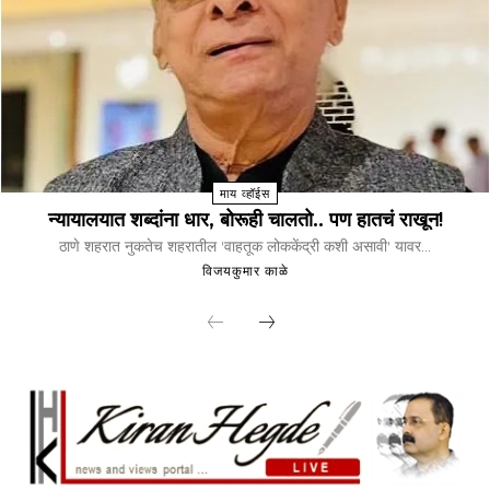
माय व्हॉईस
न्यायालयात शब्दांना धार, बोरूही चालतो.. पण हातचं राखून!
ठाणे शहरात नुकतेच शहरातील 'वाहतूक लोककेंद्री कशी असावी' यावर...
विजयकुमार काळे