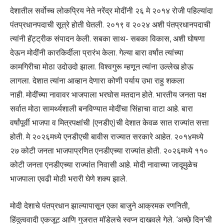
देशातील सर्वोच्च लोकप्रिय नेते नरेंद्र मोदींनी २६ मे २०१४ रोजी पहिल्यांदा
पंतप्रधानपदाची सूत्रे होती घेतली. २०१९ व २०२४ अशी पंतप्रधानपदाची
त्यांनी हॅट्ट्रीक संपादन केली. सबका साथ- सबका विकास, अशी घोषणा
देऊन मोदींनी कारकिर्दीला प्रारंभ केला. गेल्या बारा वर्षांत त्यांच्या
कामगिरीचा मोठा उदोउदो झाला. विश्वगुरू म्हणून त्यांना उल्लेख होऊ
लागला. देशात त्यांना आव्हान देणारा कोणी पर्याय उभा राहु शकला
नाही. मोदींच्या नावावर भाजपाला भरघोस मतदान होते. भारतीय जनता पक्ष
सर्वात मोठा सामर्थ्यशाली बनविण्यात मोदींचा सिंहाचा वाटा आहे. बारा
वर्षांपूर्वी भाजपा व मित्रपक्षांची (एनडीए)ची देशात केवळ सात राज्यांत सत्ता
होती. मे २०२६मध्ये एनडीएची बावीस राज्यात सरकारे आहेत. २०१४मध्ये
२७ कोटी जनता भाजपाप्रणित एनडीएच्या राज्यांत होती. २०२६मध्ये ११०
कोटी जनता एनडीएच्या राज्यांत निवासी आहे. मोदी नावाच्या जादूमुळेच
भाजपाला एवढी मोठी भरारी घेणे शक्य झाले.
मोदी देशाचे पंतप्रधान झाल्यापासून एका बाजुने आक्रमक रणनिती,
हिंदुत्ववादी एकजूट आणि गुजरात मॉडेलचे स्वप्न दाखवले गेले. ‘अच्छे दिन’ची