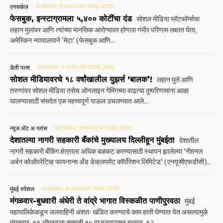
एनसर्कल
SUNDAY, 9 AUGUST 2026, 22:37
फेसबुक, इन्स्टाग्रामला ५,४०० कोटींचा दंड
सोशल मीडिया प्लॅटफॉर्म्सचा
लहान मुलांवर आणि त्यांच्या मानसिक आरोग्यावर होणारा गंभीर परिणाम लक्षात घेता,
अमेरिकन न्यायालयाने 'मेटा' (फेसबुक आणि...
डेली पल्स
SUNDAY, 9 AUGUST 2026, 21:05
सोशल मीडियावरचे १८ वर्षांखालील युझर्स ‘बालक’!
लहान मुले आणि
तरुणांवर सोशल मीडिया तसेच ऑनलाइन गेमिंगच्या वाढत्या दुष्परिणामांना आळा
घालण्यासाठी संसदेत एक महत्त्वपूर्ण पाऊल उचलण्यात आले...
न्यूज ॲट अ ग्लांस
SUNDAY, 9 AUGUST 2026, 20:51
देशातल्या नागरी सहकारी बँकांचे मुख्यालय दिल्लीहून मुंबईत!
देशातील
नागरी सहकारी बँकिंग क्षेत्राला अधिक बळकट करण्यासाठी स्थापन झालेल्या ‘नॅशनल
अर्बन कोऑपरेटिव्ह फायनान्स अँड डेव्हलपमेंट कॉर्पोरेशन लिमिटेड’ (एनयूसीएफडीसी)...
मुंबई स्पेशल
SUNDAY, 9 AUGUST 2026, 20:37
मंगळवार-बुधवारी अंधेरी ते वांद्रे भागात विस्कळीत पाणीपुरवठा
मुंबई
महापालिकेकडून जलवाहिनी अंशतः खंडित करण्याचे काम हाती घेण्यात येत असल्यामुळे
मंगळवार, ११ ऑगस्‍टला सकाळी १० वाजल्यापासून बुधवार, १२...