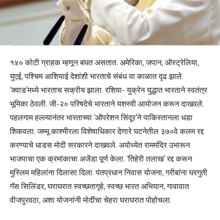
१४० कोटी ग्राहक म्हणून बघत असतात. अमेरिका, जपान, ऑस्ट्रेलिया,
युएई, पश्चिम आशियाई देशांशी भारताचे संबंध या काळात दृढ झाले.
‘क्वाड’मध्ये भारताच सक्रीय झाला. रशिया- युक्रेन युद्धात भारताने स्वतंत्र
भूमिका ठेवली. जी-२० परिषदेचे भारताने यशस्वी आयोजन करून दाखवले.
पहलगाम हल्ल्यानंतर भारताच्या ‘ऑपरेशन सिंदूर’ने पाकिस्तानला धडा
शिकवला. जम्मू काश्मीरला विशेषाधिकार देणारे घटनेतील ३७०वे कलम रद्द
करण्याचे धाडस मोदी सरकारने दाखवले. अयोध्येत राममंदिर उभारून
भाजपाचा एक क्रमांकाचा अजेंडा पूर्ण केला. ‘तिहेरी तलाख’ रद्द करून
मुस्लिम महिलांना दिलासा दिला. पंतप्रधान निवास योजना, गरीबांना घरगुती
गॅस सिलिंडर, घराघरात स्वच्छतागृहे, स्वच्छ भारत अभियान, गावावात
वीजपुरवठा, अशा योजनांनी मोदींचा चेहरा घराघरात पोहोचला.