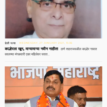
डेली पल्स
WEDNESDAY, 27 JANUARY 2021, 15:36
काल्हेरला खून, माऱ्यामाऱ्या नवीन नाहीत!
ठाणे शहराजवळील काल्हेर गावात
कालच्या मंगळवारी एका महिलेवर घरात...