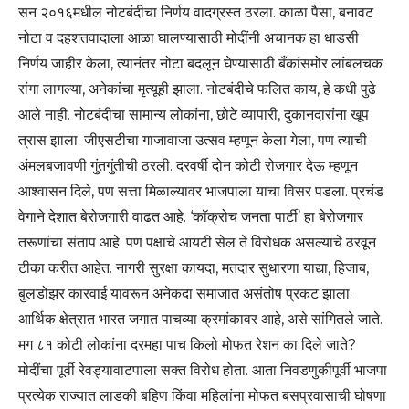
सन २०१६मधील नोटबंदीचा निर्णय वादग्रस्त ठरला. काळा पैसा, बनावट
नोटा व दहशतवादाला आळा घालण्यासाठी मोदींनी अचानक हा धाडसी
निर्णय जाहीर केला, त्यानंतर नोटा बदलून घेण्यासाठी बँकांसमोर लांबलचक
रांगा लागल्या, अनेकांचा मृत्यूही झाला. नोटबंदीचे फलित काय, हे कधी पुढे
आले नाही. नोटबंदीचा सामान्य लोकांना, छोटे व्यापारी, दुकानदारांना खूप
त्रास झाला. जीएसटीचा गाजावाजा उत्सव म्हणून केला गेला, पण त्याची
अंमलबजावणी गुंतगुंतीची ठरली. दरवर्षी दोन कोटी रोजगार देऊ म्हणून
आश्वासन दिले, पण सत्ता मिळाल्यावर भाजपाला याचा विसर पडला. प्रचंड
वेगाने देशात बेरोजगारी वाढत आहे. ‘कॉक्रोच जनता पार्टी’ हा बेरोजगार
तरूणांचा संताप आहे. पण पक्षाचे आयटी सेल ते विरोधक असल्याचे ठरवून
टीका करीत आहेत. नागरी सुरक्षा कायदा, मतदार सुधारणा याद्या, हिजाब,
बुलडोझर कारवाई यावरून अनेकदा समाजात असंतोष प्रकट झाला.
आर्थिक क्षेत्रात भारत जगात पाचव्या क्रमांकावर आहे, असे सांगितले जाते.
मग ८१ कोटी लोकांना दरमहा पाच किलो मोफत रेशन का दिले जाते?
मोदींचा पूर्वी रेवड्यावाटपाला सक्त विरोध होता. आता निवडणुकीपूर्वी भाजपा
प्रत्येक राज्यात लाडकी बहिण किंवा महिलांना मोफत बसप्रवासाची घोषणा