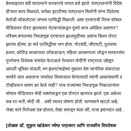
बेवसाइटवर बंदी घातल्याने सरकारचे जगात हसे झाले. पंतप्रधानांनी विदेश
दौऱ्यात काय मिळवले, यापेक्षा इटलीच्या पंतप्रधान मिलोनी यांना दिलेल्या
मेलोडी चॉकलेटला जगभर प्रसिद्धी मिळाली. अशा प्रसंगाची रिल्स सोशल
मीडियावर पोस्ट झाल्यावर नेटकऱ्यांकडून दुसरे काय अपेक्षित असणार?
पश्चिम बंगालच्या निवडणूक प्रचारात झालमुडीच्या अशाच क्लिप पोस्ट
झाल्या हो्त्या. हा सर्व प्रसिद्धीचा भाग होता. नोटबंदी, जीएसटी, पुलवामा
हल्ला, कोविड काळातला लॉकडाऊन, महिला आरक्षणाला जोडून मतदारसंघ
पुनर्रचना विधेयक संसदेत फेटाळले गेल्यावर मोदींनी राष्ट्राला उद्देशून
आपली भूमिका मांडली, मग इंधनटंचाईच्या मुद्यावर देश जागतिक संकटाला
सामोरे जात असताना जनतेला विश्वासात घेण्यासाठी त्यांनी आकाशवाणी व
टीव्हीवरून भाषण का केले नाही? पाच राज्यांच्या निवडणूक निकालानंतर
सोशल मीडियावर मोदी भक्तांकडून एक पोस्टर व्हायरल झाले. एक अकेला
सब पर भारी, मोदी जी… अशी त्यावर घोषणा होती. चाणक्यने म्हटले आहे,
जेव्हा सारे विरोधक एक होतात, तेव्हा समजून चला की, राजा इमानदार आहे…
(लेखक डॉ. सुकृत खांडेकर ज्येष्ठ पत्रकार आणि राजकीय विश्लेषक