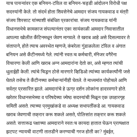
याच पायऱ्यांवर एक बनियन-टॉवेल वा बनियन-चड्डी आंदोलन विरोधी पक्ष
सदस्यांनी केले. तो संदर्भ होता शिवसेनेचे आमदार संजय गायकवाड व मंत्री
संजय शिरसाट यांच्याशी संबंधित प्रकारांचा. संजय गायकवाड यांनी
विधानसभेचे कामकाज संपल्यानंतर एका सायंकाळी आमदार निवासातील
आपल्या खोलीत कँटिनमधून जेवण मागवले. ते खराब आहे असे दिसल्यावर ते
संतापाने, होते त्याच अवस्थेत म्हणजे, कंबरेला गुंडाळलेला टॉवेल व अंगात
बनियन असे कँटीनमध्ये गेले. त्यांनी स्वतःच कर्मचारी, मॅनेजर वगैरेंना
विचारणा केली आणि खराब अन्न आमदारांना देतो का, असे म्हणत त्यांची
धुलाईही केली. त्यांचे चिडून ठोसे मारणारे व्हिडिओ त्यांच्या कार्यकर्त्यांनी जसे
घेतले तसेच ते कँटीनच्या कर्मचाऱ्यांनीही घेतले. ते माध्यमांत पोहोचले आणि
सर्वत्र प्रसारित झाले. आमदारांचे हे ऊग्र दर्शन लोकांना हादरवणारे होते.
खरेतर विधानसभेच्या व परिषदेच्या ज्येष्ठ सदस्यांची मिळून एक उपहारगृह
समिती असते. त्याच्या प्रमुखांकडे वा अध्यक्ष सभापतींकडे आ. गायकवाड
खराब जेवणाची तक्रार करू शकले असते, पोलिसांत तक्रार करू शकले
असते. सत्तारूढ पक्षाच्या आमदाराने स्वतःच कायदा हातात घेऊन प्रत्यक्षात
झटपट न्यायची वाटणी तातडीने करण्याची गरज होती का? मुंबईत,