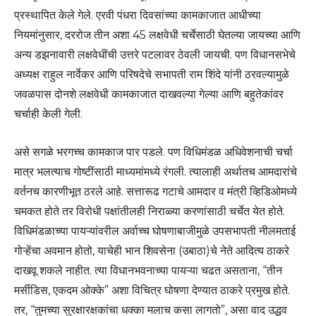
प्रस्थापित केले गेले. एरवी पंधरा दिवसांच्या कामकाजात आधीच्या
नियमांनुसार, दररोज तीन अशा 45 लक्षवेधी चर्चेसाठी घेतल्या जायच्या आणि
अन्य डझनावारी लक्षवेधींची उत्तरे पटलावर ठेवली जायची. पण विधानसभेचे
अध्यक्ष राहुल नार्वेकर आणि परिषदेचे सभापती राम शिंदे यांनी ठरवल्यामुळे
जवळपास दोनशे लक्षवेधी कामकाजात दाखवल्या गेल्या आणि बहुतेकांवर
चर्चाही केली गेली.
असे सगळे भरगच्च कामकाज पार पडले. पण विधिमंडळ अधिवेशनाची चर्चा
मात्र भलत्याच गोष्टींसाठी माध्यमांमध्ये रंगली. त्यालाही अर्थातच आमदारांचे
वर्तनच कारणीभूत ठरले आहे. सत्तारूढ गटाचे आमदार व मंत्री व्हिडिओमध्ये
चमकत होते तर विरोधी पक्षांतीलही निराळ्या करणांसाठी चर्चेत येत होते.
विधिमंडळाच्या पायऱ्यांवरील अर्वाच्च घोषणाबाजीमुळे उपसभापती नीलमताई
गोऱ्हेंचा अवमान होतो, याचेही भान शिवसेना (उबाठा)चे नेते आदित्य ठाकरे
दाखवू शकले नाहीत. त्या विधानभवनाच्या पायऱ्या चढत असताना, “तीन
मर्सीडिस, एकदम ओक्के” अशा विचित्र घोषणा देण्यात ठाकरे प्रमुख होते.
तर, “तुमच्या सुरक्षारक्षकांचा धक्का मलाच कसा लागतो”, असा वाद उद्धव