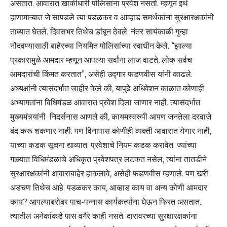
असतात. आवारात खाकीधारी पोलिसांना प्रवेश नसतो. म्हणून इथे
हाणामाऱ्यात जे सापडले त्या पडळकर व आव्हाड समर्थकांना सुरक्षारक्षकांनी
ताब्यात घेतले. दिवसभर तिथेच डांबून ठेवले. नंतर सायंकाळी गुन्हा
नोंदवण्यासाठी बाहेरच्या नियमित पोलिसांच्या स्वाधीन केले. “झाल्या
प्रकारामुळे आमदार म्हणून आपल्या सर्वांना लाज वाटते, लोक सर्वच
आमदारांची किंमत करतात”, असेही उद्गार फडणवीस यांनी काढले.
अध्यक्षांनी त्यासंदर्भात जाहीर केले की, यापुढे अधिवेशन काळात कोणाही
अभ्यागतांना विधिमंडळ आवारात प्रवेश दिला जाणार नाही. त्यासंदर्भात
मुख्यमंत्र्यांनी निदर्सनास आणले की, कायमस्वरुपी आपण जनतेला दरवाजे
बंद करू शकणार नाही. पण विनापास कोणीही व्यक्ती आवारात येणार नाही,
याच्या कडक सूचना द्याव्यात. प्रवेशाचे नियम कडक करावेत. ज्यांच्या
गळ्यात विधिमंडळाचे अधिकृत प्रवेशपत्र लटकत नसेल, त्यांना तातडीने
सुरक्षारक्षकांनी आवाराबाहेर हाकलावे, असेही फडणवीस म्हणाले. पण खरी
अडचण तिथेच आहे. पडळकर काय, आव्हाड काय वा अन्य कोणी आमदार
काय? आपल्याबरोबर पाच-पन्नास कार्यकर्त्यांना घेऊन फिरत असतात.
त्यातील अनेकांकडे पास वगैरे काही नसते. दारावरच्या सुरक्षारक्षकांना