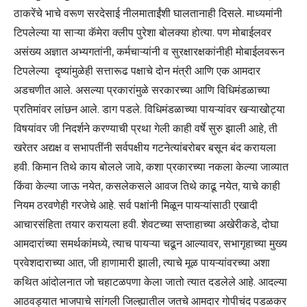
ठाकरेंचे भाचे वरूण सरदेसाई नीलमाताईंशी घालतानाही दिसले. माध्यमांनी
टिपलेल्या या साऱ्या कॅमेरा क्लीप पुरेशा बोलक्या होत्या. पण मोबाईलवर
असंख्य अज्ञात अभ्यगतांनी, कर्मचाऱ्यांनी व सुरक्षारक्षकांनीही मोबाईलवरून
टिपलेल्या दृष्यांमुळेही सत्तारूढ पक्षाचे दोन मंत्री आणि एक आमदार
अडचणीत आले. असल्या प्रकारांमुळे सरकारच्या आणि विधिमंडळाच्या
प्रतिमांवर लांछन आले. डाग पडले. विधिमंडळाच्या पायऱ्यांवर खऱ्याखोट्या
विषयांवर जी निदर्शने करण्याची प्रथा गेली काही वर्षे सुरु झाली आहे, ती
खरेतर अद्यक्ष व सभापतींनी सर्वपक्षीय गटनेत्यांबरोबर बसून बंद करायला
हवी. किमान तिथे काय बोलले जावे, कशा प्रकारच्या नकला केल्या जाव्यात
किंवा केल्या जाऊ नयेत, कसलेकसले आवज तिथे काढू नयेत, याचे काही
नियम ठरवणेही गरजेचे आहे. सर्व पक्षांनी मिळून पायऱ्यांसाठी एखादी
आचारसंहिता तयार करायला हवी. शेवटच्या सप्ताहाच्या अखेरीकडे, दोघा
आमदारांच्या समर्थकांमध्ये, त्याच पायऱ्या चढून आल्यावर, सभागृहाच्या मुख्य
प्रवेशदाराच्या आत, जी हाणामारी झाली, त्याचे मूळ पायऱ्यांवरच्या अशा
कथित आंदोलनात जो चहाटळपणा केला जातो त्यात दडलेले आहे. आदल्या
आठवड्यात भाजपाचे सांगली जिल्ह्यातील जतचे आमदार गोपीचंद पडळकर