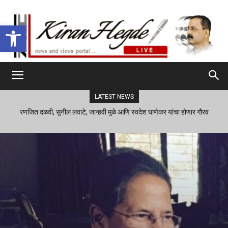
Open toolbar
LATEST NEWS
रणजित दळवी, सुनील लवाटे, जान्हवी मुळे आणि स्वदेश घाणेकर यांचा होणार गौरव