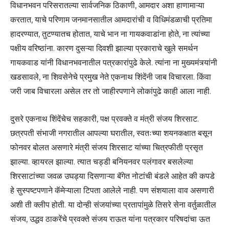
विधानभवन परिसरातल्या सार्वजनिक ठिकाणी, आमदार अशा हाणामाऱ्या
करतात, याचे परिणाम जनमानसातील आमदारांची व विधिमंडळाची प्रतिमा
हादरण्यात, तुटण्यातच होतात, याचे भान ना गायकवाडांना होते, ना त्यांच्या
पक्षीय वरिष्ठांना. कारण दुसऱ्या दिवशी झाल्या प्रकाराचे खुले समर्थन
गायकवाड यांनी विधानभवनातील पत्रकारांपुढे केले. त्यांना ना मुख्यमंत्र्यांनी
खडसावले, ना शिवसेनेचे प्रमुख नेते एकनाथ शिंदेंनी जाब विचारला. किंवा
जरी जाब विचारला असेल तर तो जाहीरपणाने लोकांपुढे काही आला नाही.
दुसरे एकनाथ शिंदेंचेच सहकारी, पक्ष प्रवक्ते व मंत्री संजय शिरसाट.
छत्रपती संभाजी नगरातील आपल्या घरातील, स्वतःच्या शयनकक्षात बसून
फोनवर बोलत असणारे मंत्री संजय शिरसाट यांच्या चित्रफीती प्रसृत
झाल्या. व्हायरल झाल्या. त्यात चड्डी बनियनवर पलंगावर बसलेल्या
शिरसाटांच्या जवळ उघड्या दिसणाऱ्या बॅगेत नोटांची बंडले आहेत की कपडे
हे सुस्पष्टपणाने कॅमेऱ्याला टिपता आलेले नाही. पण संशयाला वाव असणारी
अशी ती क्लीप होती. या दोन्ही संजयांच्या प्रतापांमुळे तिसरे सेना वर्तुळातील
संजय, उद्धव ठाकरेंचे प्रवक्ते संजय राऊत यांना पत्रकार परिषदांचा ऊत