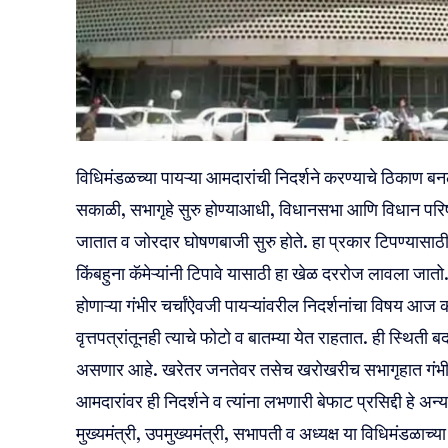
विधिमंडळच्या पायऱ्या आमदारांची निदर्शने करण्याचे ठिकाण बन
सकाळी, सभागृहे सुरु होण्याआधी, विधानसभा आणि विधान 
जातात व जोरदार घोषणबाजी सुरु होते. हा प्रकार टिपण्यासाठी 
किंबहुना कॅमेऱ्यांनी टिपावे यासाठी हा खेळ दररोज लावला जातो
होणाऱ्या गंभीर चर्चांऐवजी पायऱ्यांवरील निदर्शनांचा विषय 
वृत्तपत्रांतूनही त्याचे फोटो व बातम्या येत राहतात. ही स्थित
असणार आहे. खरेतर जनतेवर तसेच खरोखरीच सभागृहात गंभीरप
आमदारांवर ही निदर्शने व त्यांना लभणारी बेफाट प्रसिद्दी हे अ
मुख्यमंत्री, उपमुख्यमंत्री, सभापती व अध्यक्ष या विधिमंडळाच्या ह