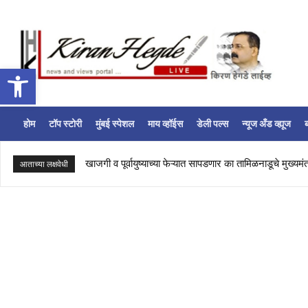
Open toolbar
होम
टॉप स्टोरी
मुंबई स्पेशल
माय व्हॉईस
डेली पल्स
न्यूज अँड व्ह्यूज
ब
खाजगी व पूर्वायुष्याच्या फेऱ्यात सापडणार का तामिळनाडूचे मुख्यमंत
आताच्या लक्षवेधी