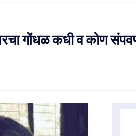
यांवरचा गोंधळ कधी व कोण संप