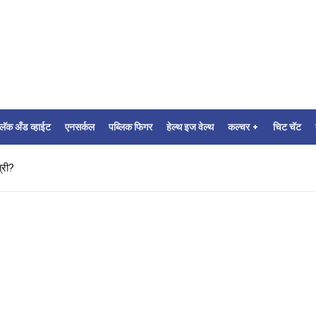
्लॅक अँड व्हाईट
एनसर्कल
पब्लिक फिगर
हेल्थ इज वेल्थ
कल्चर +
चिट चॅट
्री?