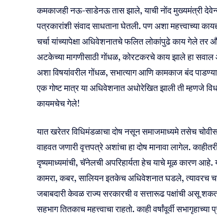
कमकाजही नऊ-साडेनऊ तास झाले, याची नोंद मुख्यमंत्री देवे
पत्रकारांशी संवाद साधताना घेतली. पण अशा महत्त्वाच्या काय
चर्चा यांच्यापेक्षा अधिवेशनातचे फलित लोकांपुढे काय गेले तर
अटकेच्या मागणीसाठी गोंधळ, कोरटकरचे काय झाले हा सवाल 
अशा विषयांवरील गोंधळ, सभात्याग आणि कामकाज बंद पाडण्याचे
एक गोष्ट मात्र या अधिवेशनात अधोरेखित झाली ती म्हणजे विधा
कायमचेच गेले!
यात खरेतर विधिमंडळाचा दोष नसून समाजमाध्यमे तसेच चोवीस ता
वाहवत जणारी वृत्तपत्रे अशांचा हा दोष मानावा लागेल. काह
दृष्यमाध्यमांची, चॅनेलची अपरिहार्यता हेच याचे मूळ कारण आहे. 
कामरा, कबर, सालियन इतकेच अधिवेशनात घडले, त्यावरच चर्चा
जबाबदारी केवळ राज्य सरकारची व सत्तारूढ पक्षांची असू शकत न
सहभाग तितकाच महत्त्वाचा राहतो. काही वर्षांवूर्वी सभागृहाच्