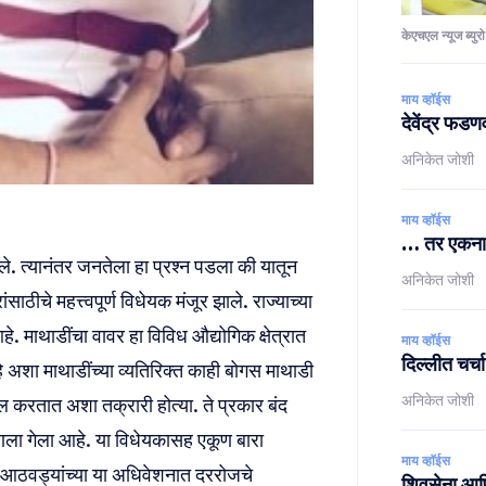
केएचएल न्यूज ब्युरो
माय व्हॉईस
देवेंद्र फडण
अनिकेत जोशी
माय व्हॉईस
… तर एकनाथर
े. त्यानंतर जनतेला हा प्रश्न पडला की यातून
अनिकेत जोशी
ीचे महत्त्वपूर्ण विधेयक मंजूर झाले. राज्याच्या
. माथाडींचा वावर हा विविध औद्योगिक क्षेत्रात
माय व्हॉईस
दिल्लीत चर्
शा माथाडींच्या व्यतिरिक्त काही बोगस माथाडी
अनिकेत जोशी
 करतात अशा तक्रारी होत्या. ते प्रकार बंद
आणला गेला आहे. या विधेयकासह एकूण बारा
माय व्हॉईस
ार आठवड्यांच्या या अधिवेशनात दररोजचे
शिवसेना आणि