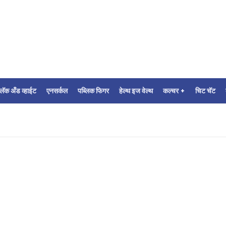
्लॅक अँड व्हाईट
एनसर्कल
पब्लिक फिगर
हेल्थ इज वेल्थ
कल्चर +
चिट चॅट