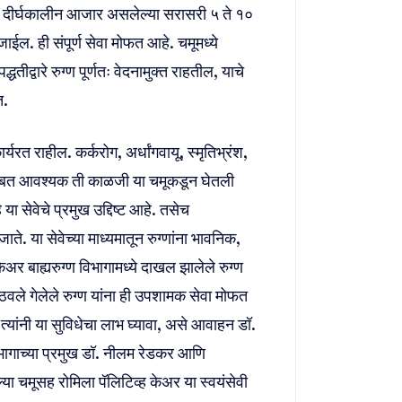
. दीर्घकालीन आजार असलेल्या सरासरी ५ ते १०
 जाईल. ही संपूर्ण सेवा मोफत आहे. चमूमध्ये
द्वारे रुग्ण पूर्णतः वेदनामुक्त राहतील, याचे
त.
ार्यरत राहील. कर्करोग, अर्धांगवायू, स्मृतिभ्रंश,
दींबाबत आवश्यक ती काळजी या चमूकडून घेतली
 या सेवेचे प्रमुख उद्दिष्ट आहे. तसेच
. या सेवेच्या माध्यमातून रुग्णांना भावनिक,
र बाह्यरुग्ण विभागामध्ये दाखल झालेले रुग्ण
ठवले गेलेले रुग्ण यांना ही उपशामक सेवा मोफत
्यांनी या सुविधेचा लाभ घ्यावा, असे आवाहन डॉ.
िभागाच्या प्रमुख डॉ. नीलम रेडकर आणि
ल्या चमूसह रोमिला पॅलिटिव्ह केअर या स्वयंसेवी