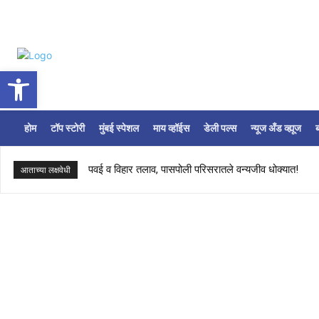
Open toolbar
होम
टॉप स्टोरी
मुंबई स्पेशल
माय व्हॉईस
डेली पल्स
न्यूज अँड व्ह्यूज
ब
पवई व विहार तलाव, पासपोली परिसरातले वन्यजीव धोक्यात!
आताच्या लक्षवेधी