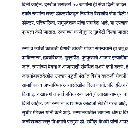
दिली जाईल. दररोज सरासरी ५० रुग्णांना ही सेवा दिली जाईल
टक्के रुग्णांना तज्ज्ञ डॉक्टरांकडून नियमित वैद्यकीय सेवा दिली
डॉक्टर, परिचारिका, समुपदेशक यांचा समावेश आहे. या उपचारपद्धती
प्रयत्न केले जातात. रुग्णाच्या गरजेनुसार गृहभेटी दिल्या जाता
रुग्ण व त्यांची काळजी घेणारी व्यक्ती यांच्या समन्वयाने हा चमू क
पार्किन्सन्स, हृदयविकार, मूत्रपिंड, फुप्फुसाचे आजार इत्या
जाते. रुग्णांच्या वेदना व आजाराशी संबंधित लक्षणे कमी करणे, हे
जखमांबाबतदेखील उपचार पद्धतीअंतर्गत विशेष काळजी घेतली जाते
सामाजिक व अध्यात्मिक आधारदेखील दिला जातो. पॅलिएटिव्ह केअ
किंवा इतर खासगी व सार्वजनिक रुग्णालये / दवाखान्यांमधून पा
दिली जाईल. ज्या रुग्णांना उपशामक काळजी सेवेची गरज आहे, त
सुधीर मेढेकर यांनी केले आहे. रुग्णालयातील सामान्य औषध व
जनवैद्यकशास्त्र विभागाचे प्रमुख डॉ. रवींद्र केंभवी यांनी आप