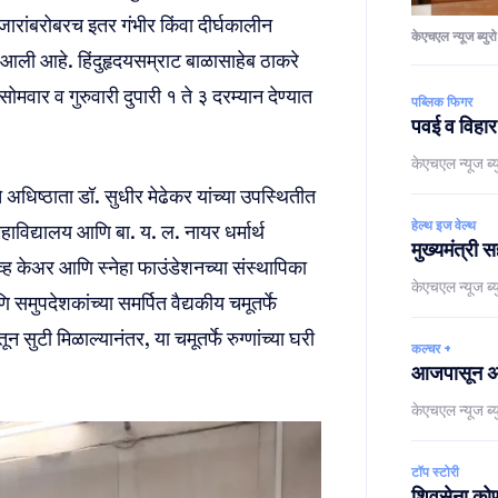
ारांबरोबरच इतर गंभीर किंवा दीर्घकालीन
केएचएल न्यूज ब्युरो
ात आली आहे. हिंदुहृदयसम्राट बाळासाहेब ठाकरे
सोमवार व गुरुवारी दुपारी १ ते ३ दरम्यान देण्यात
पब्लिक फिगर
पवई व विहार
केएचएल न्यूज ब्य
े अधिष्ठाता डॉ. सुधीर मेढेकर यांच्या उपस्थितीत
हेल्थ इज वेल्थ
 महाविद्यालय आणि बा. य. ल. नायर धर्मार्थ
मुख्यमंत्री 
िव्ह केअर आणि स्नेहा फाउंडेशनच्या संस्थापिका
केएचएल न्यूज ब्य
 समुपदेशकांच्या समर्पित वैद्यकीय चमूतर्फे
सुटी मिळाल्यानंतर, या चमूतर्फे रुग्णांच्या घरी
कल्चर +
आजपासून अमे
केएचएल न्यूज ब्य
टॉप स्टोरी
शिवसेना कोणा