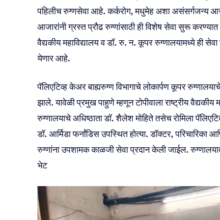
पहिलीच रुग्णसेवा आहे. कर्करोग, मधुमेह अशा असंसर्गजन्य आज
आजारांनी ग्रस्त प्रौढ रुग्णांसाठी ही विशेष सेवा सुरू करण्य
वैद्यकीय महाविद्यालय व डॉ. रु. न. कूपर रुग्णालयामध्ये ही सेवा 
येणार आहे.
पॅलिएटिव्ह केअर बाह्यरुग्ण विभागाचे लोकार्पण कूपर रुग्णालयाच
झाले. यावेळी प्रमुख पाहुणे म्हणून टोपीवाला राष्ट्रीय वैद्यकीय
रुग्णालयाचे अधिष्ठाता डॉ. शैलेश मोहिते तसेच रोमिला पॅलिएट
डॉ. आर्मिडा फर्नांडिस उपस्थित होत्या. डॉक्टर, परिचारिका आणि
रुग्णांना उपशामक काळजी सेवा प्रदान केली जाईल. रुग्णालयातून 
भेट