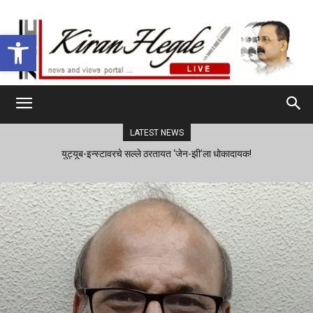
Open toolbar
LATEST NEWS
युट्यूब-इन्स्टावरचे सल्ले ठरतायत ‘जेन-झी’ला धोकादायक!