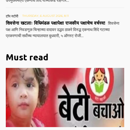
उपमुख्यमंत्री एकनाथ शिंदे यांच्याकडे राहणार...
टॉप स्टोरी
THURSDAY, 6 AUGUST 2026, 8:11
शिवसेना खटलाः विधिमंडळ पक्षापेक्षा राजकीय पक्षाचेच वर्चस्व!
शिवसेना
पक्ष आणि निवडणूक चिन्हाच्या वादावर उद्धव ठाकरे विरुद्ध एकनाथ शिंदे गटाच्या
प्रकरणाची सर्वोच्च न्यायालयात बुधवारी, ५ ऑगस्ट रोजी...
Must read