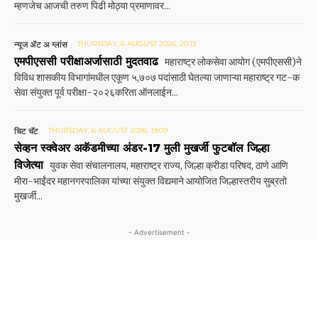
म्हणजेच आजची तरुण पिढी मोठ्या प्रमाणावर...
न्यूज ॲट अ ग्लांस
THURSDAY, 6 AUGUST 2026, 20:13
एमपीएससी परीक्षाअर्जासाठी मुदतवाढ
महाराष्ट्र लोकसेवा आयोग (एमपीएससी)ने
विविध शासकीय विभागांमधील एकूण ५,७०७ पदांसाठी घेतल्या जाणाऱ्या महाराष्ट्र गट-क
सेवा संयुक्त पूर्व परीक्षा-२०२६करिता ऑनलाईन...
चिट चॅट
THURSDAY, 6 AUGUST 2026, 19:09
सेव्हन स्क्वेअर अकॅडमीच्या अंडर-17 मुली मुखर्जी फुटबॉल जिल्हा
विजेत्या
युवक सेवा संचालनालय, महाराष्ट्र राज्य, जिल्हा क्रीडा परिषद, ठाणे आणि
मीरा-भाईंदर महानगरपालिका यांच्या संयुक्त विद्यमाने आयोजित जिल्हास्तरीय सुब्रतो
मुखर्जी...
- Advertisement -