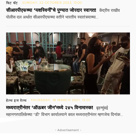
चिट चॅट
SUNDAY, 22 OCTOBER 2023, 13:00
सीआरपीएफच्या ‘यशस्विनीं’चे पुण्यात जोरदार स्वागत!
केंद्रीय राखीव
पोलीस दल अर्थात सीआरपीएफच्या वतीने भारतीय स्वातंत्र्याच्या...
हेल्थ इज वेल्थ
THURSDAY, 18 MARCH 2021, 13:20
मध्यरात्रीनंतर ‘ऑऊबर जीन’मध्ये २४५ विनामास्क!
बृहन्मुंबई
महानगरपालिकेच्या "डी" विभाग कार्यालयाने काल मध्यरात्रीनंतर म्हणजेच दिनांक...
- Advertisement -