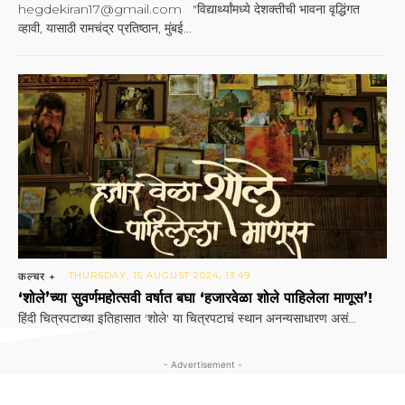
hegdekiran17@gmail.com "विद्यार्थ्यांमध्ये देशक्तीची भावना वृद्धिंगत
व्हावी, यासाठी रामचंद्र प्रतिष्ठान, मुंबई...
कल्चर +
THURSDAY, 15 AUGUST 2024, 13:49
‘शोले’च्या सुवर्णमहोत्सवी वर्षात बघा ‘हजारवेळा शोले पाहिलेला माणूस’!
हिंदी चित्रपटाच्या इतिहासात 'शोले' या चित्रपटाचं स्थान अनन्यसाधारण असं...
- Advertisement -