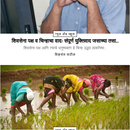
न्यूज अँड व्ह्यूज
शिवसेना पक्ष व चिन्हाचा वादः संपूर्ण युक्तिवाद जसाच्या तसा..
शिवसेना पक्ष आणि त्याचे धनुष्यबाण हे चिन्ह उद्धव ठाकरेंच्या...
विक्रांत पाटील
न्यूज अँड व्ह्यूज