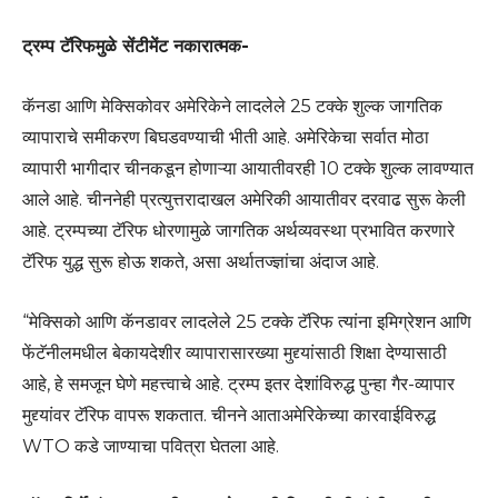
ट्रम्प टॅरिफमुळे सेंटीमेंट नकारात्मक-
कॅनडा आणि मेक्सिकोवर अमेरिकेने लादलेले 25 टक्के शुल्क जागतिक
व्यापाराचे समीकरण बिघडवण्याची भीती आहे. अमेरिकेचा सर्वात मोठा
व्यापारी भागीदार चीनकडून होणाऱ्या आयातीवरही 10 टक्के शुल्क लावण्यात
आले आहे. चीननेही प्रत्युत्तरादाखल अमेरिकी आयातीवर दरवाढ सुरू केली
आहे. ट्रम्पच्या टॅरिफ धोरणामुळे जागतिक अर्थव्यवस्था प्रभावित करणारे
टॅरिफ युद्ध सुरू होऊ शकते, असा अर्थातज्ज्ञांचा अंदाज आहे.
“मेक्सिको आणि कॅनडावर लादलेले 25 टक्के टॅरिफ त्यांना इमिग्रेशन आणि
फेंटॅनीलमधील बेकायदेशीर व्यापारासारख्या मुद्द्यांसाठी शिक्षा देण्यासाठी
आहे, हे समजून घेणे महत्त्वाचे आहे. ट्रम्प इतर देशांविरुद्ध पुन्हा गैर-व्यापार
मुद्द्यांवर टॅरिफ वापरू शकतात. चीनने आताअमेरिकेच्या कारवाईविरुद्ध
WTO कडे जाण्याचा पवित्रा घेतला आहे.