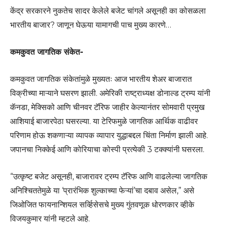
केंद्र सरकारने नुकतेच सादर केलेले बजेट चांगले असूनही का कोसळला
भारतीय बाजार? जाणून घेऊया यामागची पाच मुख्य कारणे…
कमकुवत जागतिक संकेत-
कमकुवत जागतिक संकेतांमुळे मुख्यतः आज भारतीय शेअर बाजारात
विक्रीच्या माऱ्याने घसरण झाली. अमेरिकी राष्ट्राध्यक्ष डोनाल्ड ट्रम्प यांनी
कॅनडा, मेक्सिको आणि चीनवर टॅरिफ जाहीर केल्यानंतर सोमवारी प्रमुख
आशियाई बाजारपेठा घसरल्या. या टेरिफमुळे जागतिक आर्थिक वाढीवर
परिणाम होऊ शकणाऱ्या व्यापक व्यापार युद्धाबद्दल चिंता निर्माण झाली आहे.
जपानचा निक्केई आणि कोरियाचा कोस्पी प्रत्येकी 3 टक्क्यांनी घसरला.
“उत्कृष्ट बजेट असूनही, बाजारावर ट्रम्प टॅरिफ आणि वाढलेल्या जागतिक
अनिश्चिततेमुळे या ‘प्रारंभिक शुल्काच्या फेऱ्यां’चा दबाव असेल,” असे
जिओजित फायनान्शियल सर्व्हिसेसचे मुख्य गुंतवणूक धोरणकार व्हीके
विजयकुमार यांनी म्हटले आहे.