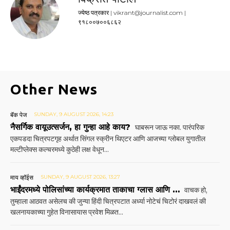
ज्येष्ठ पत्रकार | vikrant@journalist.com |
९१८००७००६८६२
Other News
बॅक पेज
SUNDAY, 9 AUGUST 2026, 14:23
नैसर्गिक वायूउत्सर्जन, हा गुन्हा आहे काय?
घाबरून जाऊ नका. पारंपरिक
एकपडदा चित्रपटगृह अर्थात सिंगल स्क्रीन थिएटर आणि आजच्या ग्लोबल युगातील
मल्टीप्लेक्स कल्चरमध्ये कुठेही लक्ष वेधून...
माय व्हॉईस
SUNDAY, 9 AUGUST 2026, 13:27
भाईंदरमध्ये पोलिसांच्या कार्यक्रमात ताकाचा ग्लास आणि …
वाचक हो,
तुम्हाला आठवत असेलच की जुन्या हिंदी चित्रपटात अर्ध्या नोटेचं चिटोरं दाखवलं की
खलनायकाच्या गुहेत विनासायास प्रवेश मिळत...