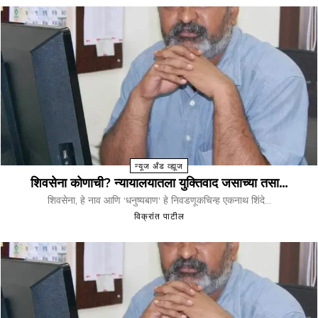
न्यूज अँड व्ह्यूज
शिवसेना कोणाची? न्यायालयातला युक्तिवाद जसाच्या तसा…
शिवसेना, हे नाव आणि 'धनुष्यबाण' हे निवडणूकचिन्ह एकनाथ शिंदे...
विक्रांत पाटील