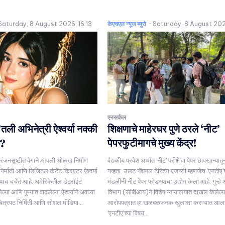
Saturday, 8 August 2026, 16:13
केएचएल न्यूज ब्युरो
-
Saturday, 8 August 202
एनसर्कल
’तली अभिनेत्री ऐश्वर्या नक्की
शिक्षणाचे माहेरघर पुणे ठरले ‘नीट’
ण?
पेपरफुटीमागचे मुख्य केंद्र!
ोरंजनसृष्टीत वेगाने आपली ओळख निर्माण
वैद्यकीय प्रवेश अर्थात 'नीट' परीक्षेचा पेपर छापखान्या
निर्माती आणि डिजिटल कंटेंट क्रिएटर ऐश्वर्या
नव्हता. उलट नॅशनल टेस्टिंग एजन्सी म्हणजेच 'एनटीए'
याच चर्चेत आहे. अमेरिकेतील डेट्रॉईट
मंडळींनी नीट पेपर फोडण्याचा उद्योग केला आहे. गुन्हे 
्या आणि पुण्यात वाढलेल्या ऐश्वर्याने अवघ्या
विभाग (सीबीआय)ने विशेष न्यायालयात दाखल केलेल्य
चित्रपट निर्मिती आणि सोशल मीडिया...
आरोपपत्रात हा खळबळजनक खुलासा करण्यात आला
'एनटीए'च्या विषय...