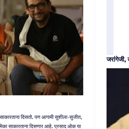
जरांगेजी,
ा साकारताना दिसतो. पण आगामी सुशीला-सुजीत,
भूमिका साकारताना दिसणार आहे. प्रसाद ओक या