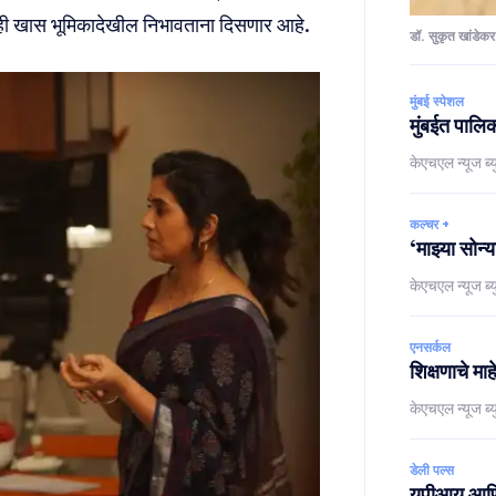
ाही खास भूमिकादेखील निभावताना दिसणार आहे.
डॉ. सुकृत खांडेकर
मुंबई स्पेशल
मुंबईत पालिक
केएचएल न्यूज ब्य
कल्चर +
‘माझ्या सोन्
केएचएल न्यूज ब्य
एनसर्कल
शिक्षणाचे मा
केएचएल न्यूज ब्य
डेली पल्स
युपीआय आणि र