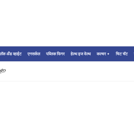
्लॅक अँड व्हाईट
एनसर्कल
पब्लिक फिगर
हेल्थ इज वेल्थ
कल्चर +
चिट चॅट
ी?
ता?