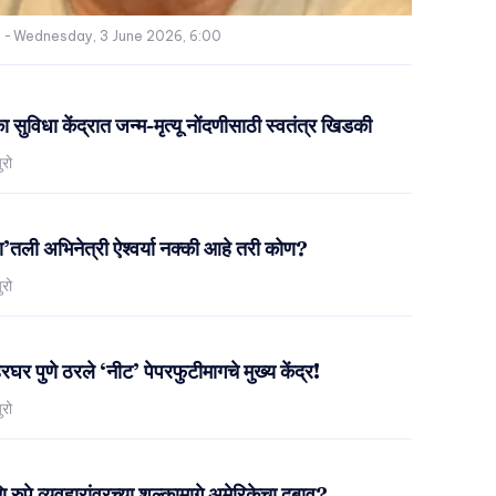
-
Wednesday, 3 June 2026, 6:00
ा सुविधा केंद्रात जन्म-मृत्यू नोंदणीसाठी स्वतंत्र खिडकी
ुरो
या’तली अभिनेत्री ऐश्वर्या नक्की आहे तरी कोण?
ुरो
हेरघर पुणे ठरले ‘नीट’ पेपरफुटीमागचे मुख्य केंद्र!
ुरो
ुपे व्यवहारांवरच्या शुल्कामागे अमेरिकेचा दबाव?