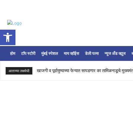
Open toolbar
होम
टॉप स्टोरी
मुंबई स्पेशल
माय व्हॉईस
डेली पल्स
न्यूज अँड व्ह्यूज
ब
खाजगी व पूर्वायुष्याच्या फेऱ्यात सापडणार का तामिळनाडूचे मुख्यमंत्र
‘गुंगी गुडिया’ ते ‘दुर्गा’- सुनेत्राताई गिरवणार का इंदिराजींचा कित्
आताच्या लक्षवेधी