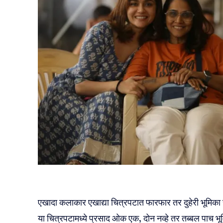
एखादा कलाकार एखाद्या चित्रपटात फारफार तर दुहेरी भूमिक
या चित्रपटामध्ये प्रसाद ओक एक, दोन नव्हे तर तब्बल पाच 