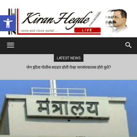
Open toolbar
LATEST NEWS
जेन झीला पोलीस बदडत होती तेव्हा सरसंघचालक होते कुठे?