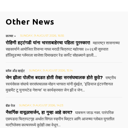
Other News
कल्चर +
SUNDAY, 9 AUGUST 2026, 16:55
रोहिणी हट्टंगडी यांना भारताबाहेरचा पहिला पुरस्कार!
महाराष्ट्र शासनाच्या
सहकार्याने आयोजित तिसऱ्या नाफा मराठी चित्रपट महोत्सव २०२६ची सुरुवात
हॉलिवूडच्या ग्लॅमरला साजेशा दिमाखदार रेड कार्पेट सोहळ्याने झाली....
ब्लॅक अँड व्हाईट
SUNDAY, 9 AUGUST 2026, 15:14
जेन झीला पोलीस बदडत होती तेव्हा सरसंघचालक होते कुठे?
राष्ट्रीय
स्वयंसेवक संघाचे सरसंघचालक मोहन भागवत यांनी मुंबईत, 'इंडियाज इंटरनॅशनल
मुव्हमेंट टू युनायटेड नेशन्स' या कार्यक्रमात जेन झी व जेन...
बॅक पेज
SUNDAY, 9 AUGUST 2026, 14:23
नैसर्गिक वायूउत्सर्जन, हा गुन्हा आहे काय?
घाबरून जाऊ नका. पारंपरिक
एकपडदा चित्रपटगृह अर्थात सिंगल स्क्रीन थिएटर आणि आजच्या ग्लोबल युगातील
मल्टीप्लेक्स कल्चरमध्ये कुठेही लक्ष वेधून...