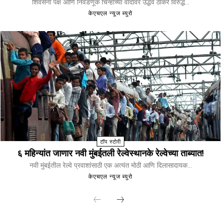
शिवसेना पक्ष आणि निवडणूक चिन्हाच्या वादावर उद्धव ठाकरे विरुद्ध...
केएचएल न्यूज ब्युरो
टॉप स्टोरी
६ महिन्यांत जाणार नवी मुंबईतली रेल्वेस्थानके रेल्वेच्या ताब्यात!
नवी मुंबईतील रेल्वे प्रवाशांसाठी एक अत्यंत मोठी आणि दिलासादायक...
केएचएल न्यूज ब्युरो