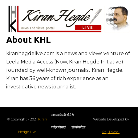
About KHL
kiranhegdelive.com is a news and views venture of
Leela Media Access (Now, Kiran Hegde Initiative)
founded by well-known journalist Kiran Hegde.
Kiran has 36 years of rich experience as an
investigative news journalist.
आमच्याविषयी थोडेसे
© Copyright - 2021
Kiran
Website Developed by
जाहिरातींसाठी
संपर्काकरिता
Hedge Live
Raj Trivedi