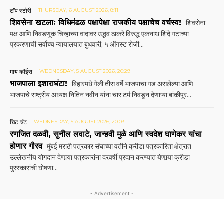
टॉप स्टोरी
THURSDAY, 6 AUGUST 2026, 8:11
शिवसेना खटलाः विधिमंडळ पक्षापेक्षा राजकीय पक्षाचेच वर्चस्व!
शिवसेना
पक्ष आणि निवडणूक चिन्हाच्या वादावर उद्धव ठाकरे विरुद्ध एकनाथ शिंदे गटाच्या
प्रकरणाची सर्वोच्च न्यायालयात बुधवारी, ५ ऑगस्ट रोजी...
माय व्हॉईस
WEDNESDAY, 5 AUGUST 2026, 20:29
भाजपाला इशाराघंटा!
बिहारमधे गेली तीस वर्षे भाजपाचा गड असलेल्या आणि
भाजपाचे राष्ट्रीय अध्यक्ष नितिन नवीन यांना चार टर्म निवडून देणाऱ्या बांकीपूर...
चिट चॅट
WEDNESDAY, 5 AUGUST 2026, 20:03
रणजित दळवी, सुनील लवाटे, जान्हवी मुळे आणि स्वदेश घाणेकर यांचा
होणार गौरव
मुंबई मराठी पत्रकार संघाच्या वतीने क्रीडा पत्रकारिता क्षेत्रात
उल्लेखनीय योगदान देणार्‍या पत्रकारांना दरवर्षी प्रदान करण्यात येणार्‍या क्रीडा
पुरस्कारांची घोषणा...
- Advertisement -