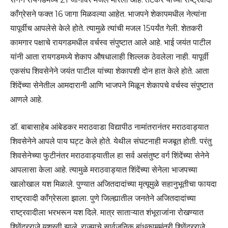
काँग्रेसने फक्त 16 जागा मिळवल्या आहेत. भाजपने शेकापमधील नेत्यांना
यापूर्वीच आपलेसे केले होते. त्यामुळे त्यांची मजल 15पर्यंत गेली. शेतकरी
कामगार पक्षाचे रायगडमधील वर्चस्व संपुष्टात आले आहे. भाई जयंत पाटील
यांनी आता रायगडमध्ये शेकाप औषधालाही शिल्लक ठेवलेला नाही. यापूर्वी
एकसंघ शिवसेनेने जयंत पाटील यांच्या शेकापशी दोन हात केले होते. आता
शिंदेंच्या सेनेतील आमदारानी आणि भाजपने मिळून शेकापचे वर्चस्व संपुष्टात
आणले आहे.
डॉ. बाबासाहेब आंबेडकर मराठवाडा विद्यापीठ नामांतरानंतर मराठवाड्यात
शिवसेनेने आपले पाय घट्ट केले होते. येथील संघटनाही मजबूत होती. परंतु
शिवसेनेच्या फुटीनंतर मराठवाड्यातील हा सर्व असंतुष्ट वर्ग शिंदेंच्या सेनेने
आपलासा केला आहे. त्यामुळे मराठवाड्यात शिंदेंच्या सेनेला भाजपच्या
खालोखाल यश मिळाले. पुण्यात अजितदादांच्या मृत्यूमुळे सहानुभूतीचा फायदा
राष्ट्रवादी काँग्रेसला झाला. पुणे जिल्ह्यातील जनतेने अजितदादांच्या
राष्ट्रवादीला भरभरून यश दिले. मात्र साताऱ्यात शंभूराजांना रोखण्यात
शिवेंद्रराजे यशस्वी झाले. राज्याचे सार्वजनिक बांधकाममंत्री शिवेंद्रराजे