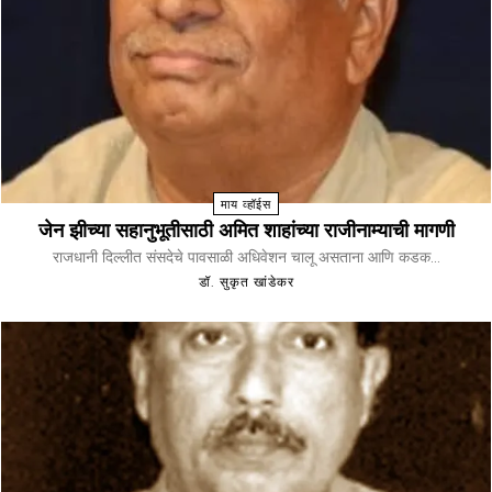
माय व्हॉईस
जेन झीच्या सहानुभूतीसाठी अमित शाहांच्या राजीनाम्याची मागणी
राजधानी दिल्लीत संसदेचे पावसाळी अधिवेशन चालू असताना आणि कडक...
डॉ. सुकृत खांडेकर