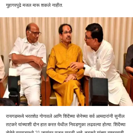
गुहागरपुढे मजल मारू शकले नाहीत.
रायगडमध्ये भरतशेठ गोगावले आणि शिंदेंच्या सेनेच्या सर्व आमदारांनी सुनील
तटकरे यांच्याशी दोन हात करत येथील निवडणुका लढवल्या होत्या. शिंदेंच्या
सेनेने रायगडमध्ये 21 जागांवर मजल मारली आहे. तटकरे यांच्या राष्ट्रवादी