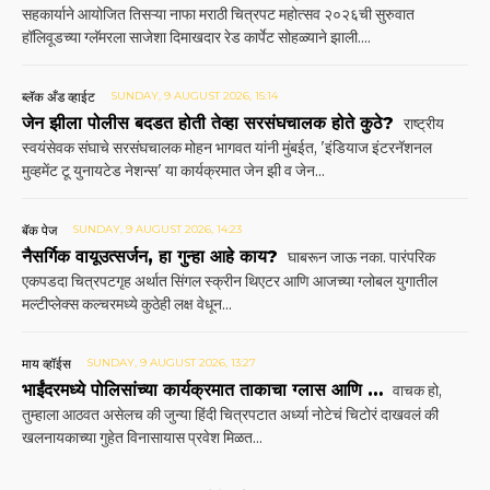
सहकार्याने आयोजित तिसऱ्या नाफा मराठी चित्रपट महोत्सव २०२६ची सुरुवात
हॉलिवूडच्या ग्लॅमरला साजेशा दिमाखदार रेड कार्पेट सोहळ्याने झाली....
ब्लॅक अँड व्हाईट
SUNDAY, 9 AUGUST 2026, 15:14
जेन झीला पोलीस बदडत होती तेव्हा सरसंघचालक होते कुठे?
राष्ट्रीय
स्वयंसेवक संघाचे सरसंघचालक मोहन भागवत यांनी मुंबईत, 'इंडियाज इंटरनॅशनल
मुव्हमेंट टू युनायटेड नेशन्स' या कार्यक्रमात जेन झी व जेन...
बॅक पेज
SUNDAY, 9 AUGUST 2026, 14:23
नैसर्गिक वायूउत्सर्जन, हा गुन्हा आहे काय?
घाबरून जाऊ नका. पारंपरिक
एकपडदा चित्रपटगृह अर्थात सिंगल स्क्रीन थिएटर आणि आजच्या ग्लोबल युगातील
मल्टीप्लेक्स कल्चरमध्ये कुठेही लक्ष वेधून...
माय व्हॉईस
SUNDAY, 9 AUGUST 2026, 13:27
भाईंदरमध्ये पोलिसांच्या कार्यक्रमात ताकाचा ग्लास आणि …
वाचक हो,
तुम्हाला आठवत असेलच की जुन्या हिंदी चित्रपटात अर्ध्या नोटेचं चिटोरं दाखवलं की
खलनायकाच्या गुहेत विनासायास प्रवेश मिळत...