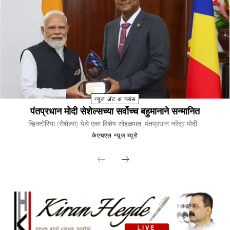
न्यूज ॲट अ ग्लांस
पंतप्रधान मोदी सेशेल्सच्या सर्वोच्च बहुमानाने सन्मानित
व्हिक्टोरिया (सेशेल्स) येथे एका विशेष सोहळ्यात, पंतप्रधान नरेंद्र मोदी...
केएचएल न्यूज ब्युरो