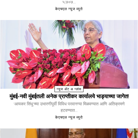
५,७०७...
केएचएल न्यूज ब्युरो
न्यूज ॲट अ ग्लांस
मुंबई-नवी मुंबईतली अनेक प्राप्तीकर कार्यालये भाड्याच्या जागेत!
'आयकर सिंधु'च्या उभारणीपूर्वी विविध परवानग्या मिळवण्यात आणि अतिक्रमणे
हटवण्यात...
केएचएल न्यूज ब्युरो