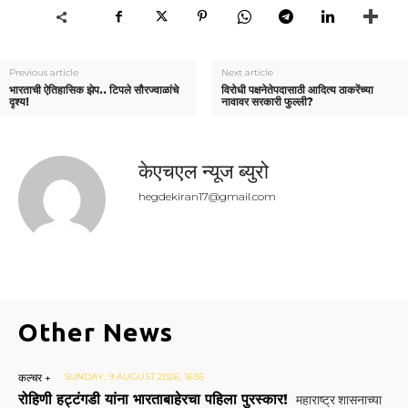
Previous article
Next article
भारताची ऐतिहासिक झेप.. टिपले सौरज्वाळांचे
विरोधी पक्षनेतेपदासाठी आदित्य ठाकरेंच्या
दृश्य!
नावावर सरकारी फुल्ली?
केएचएल न्यूज ब्युरो
hegdekiran17@gmail.com
Other News
कल्चर +
SUNDAY, 9 AUGUST 2026, 16:55
रोहिणी हट्टंगडी यांना भारताबाहेरचा पहिला पुरस्कार!
महाराष्ट्र शासनाच्या