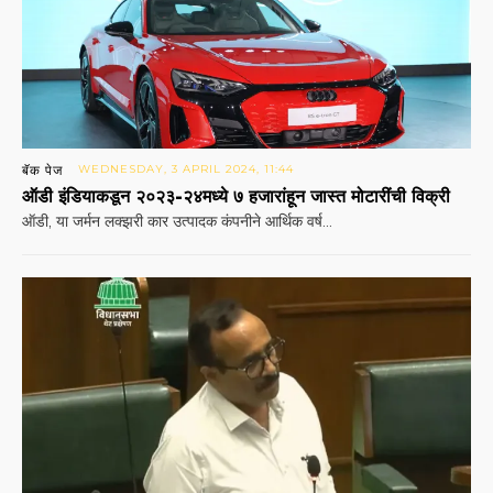
बॅक पेज
WEDNESDAY, 3 APRIL 2024, 11:44
ऑडी इंडियाकडून २०२३-२४मध्‍ये ७ हजारांहून जास्त मोटारींची विक्री
ऑडी, या जर्मन लक्‍झरी कार उत्‍पादक कंपनीने आर्थिक वर्ष...