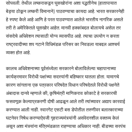
सोपवली. तेथील लष्कराकडून घुसखोरांना अशा पद्धतीनेच (हातापायात
बेड्या ठोकून लष्करी विमानाने) पाठवण्याचा कायदा आहे. भारत सरकारनेही
हे स्पष्ट केले आहे आणि हे परत पाठवण्यात आलेले भारतीय नागरिक असले
तरी ते अमेरिकेतले घुसखोर आहेत. मानवी हक्कांबद्दल बोलायचे असेल तर
संसदेचे अधिवेशन त्यासाठी योग्य व्यासपीठ आहे. त्याचा उपयोग न करता
राष्ट्रवादीच्या शप गटाने विधिमंडळ परिसर का निवडला याबद्दल आश्चर्य
व्यक्त होत आहे.
कालच अधिवेशनाच्या पूर्वसंध्येला सरकारने बोलाविलेल्या चहापानाच्या
कार्यक्रमावर विरोधी पक्षांच्या सदस्यांनी बहिष्कार घातला होता. यामागचे
कारण सांगताना एक पत्रकार परिषदेत विधान परिषदेतले विरोधी पक्षनेते
अंबादास दानवे म्हणाले की, कृषिमंत्री माणिकराव कोकाटे हे सरकारची
फसवणूक केल्याप्रकरणी दोषी आढळून आले तरी त्यांच्यावर अद्याप कारवाई
करण्यात आली नाही. स्वारगेट एसटी बस डेपोतील तरुणीवर बलात्काराच्या
घटनेवर निषेध करण्याऐवजी गृहराज्यमंत्र्यांनी असंवेदनशील वक्तव्य केलं
असून अशा मंत्र्यांना मंत्रिमंडळात राहण्याचा अधिकार नाही. बीडच्या सरपंच