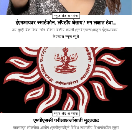
न्यूज ॲट अ ग्लांस
ईएमआयवर स्मार्टफोन, लॅपटॉप घेताय? मग लक्षात ठेवा…
जर तुम्ही बँक किंवा नॉन-बँकिंग वित्तीय कंपनी (एनबीएफसी)कडून ईएमआयवर...
केएचएल न्यूज ब्युरो
न्यूज ॲट अ ग्लांस
एमपीएससी परीक्षाअर्जासाठी मुदतवाढ
महाराष्ट्र लोकसेवा आयोग (एमपीएससी)ने विविध शासकीय विभागांमधील एकूण