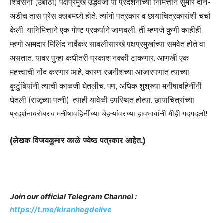
शिवसेना (उबाठा) पक्षप्रमुख उद्धवजी या प्रदर्शनाच्या निमित्ताने सुमारे दोन-
अडीच तास प्रेस क्लबमध्ये होते. त्यांनी पत्रकार व छायाचित्रकारांशी चर्चा
केली. यानिमित्ताने एक गोष्ट प्रकर्षाने जाणवली. ती म्हणजे कुणी काहीही
म्हणो आमदार मिलिंद नार्वेकर सावलीसारखे पक्षप्रमुखांच्या समवेत होते वा
असतात. यावर पुन्हा कधीतरी प्रकाश नक्की टाकणार. आणखी एक
महत्त्वाची नोंद करणार आहे. कारण रजनीशच्या आजारपणात त्याच्या
कुटुंबियांनी त्याची काळजी घेतलीच. पण, अधिक शुश्रुषा मनीषावहिनींनी
घेतली (राजूच्या पत्नी). त्याही यावेळी उपस्थित होत्या. छायाचित्रांच्या
प्रदर्शनाबरोबरच मनीषावहिनींच्या चेहऱ्यांवरच्या हावभावांनी मीही गदगदलो!
(लेखक विजयकुमार काळे ज्येष्ठ पत्रकार आहेत.)
Join our official Telegram Channel :
https://t.me/kiranhegdelive