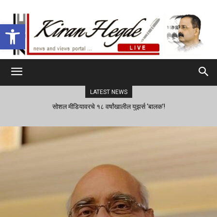
Open toolbar
LATEST NEWS
सोशल मीडियावरचे १८ वर्षांखालील युझर्स ‘बालक’!