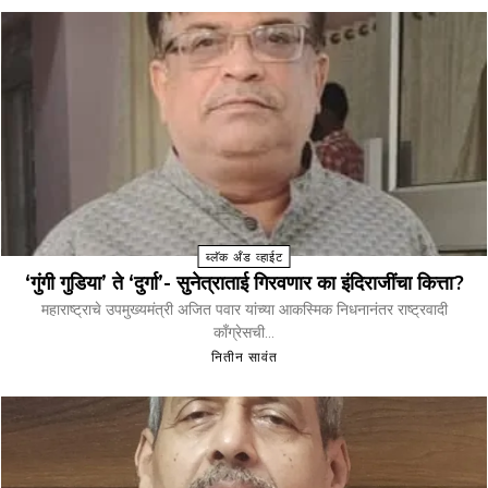
ब्लॅक अँड व्हाईट
‘गुंगी गुडिया’ ते ‘दुर्गा’- सुनेत्राताई गिरवणार का इंदिराजींचा कित्ता?
महाराष्ट्राचे उपमुख्यमंत्री अजित पवार यांच्या आकस्मिक निधनानंतर राष्ट्रवादी
काँग्रेसची...
नितीन सावंत