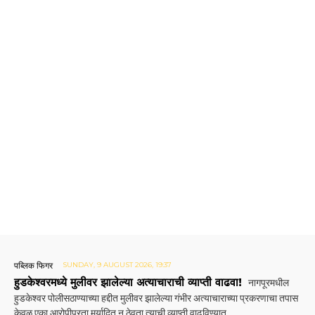
पब्लिक फिगर
SUNDAY, 9 AUGUST 2026, 19:37
हुडकेश्वरमध्ये मुलीवर झालेल्या अत्याचाराची व्याप्ती वाढवा!
नागपूरमधील
हुडकेश्वर पोलीसठाण्याच्या हद्दीत मुलीवर झालेल्या गंभीर अत्याचाराच्या प्रकरणाचा तपास
केवळ एका आरोपीपुरता मर्यादित न ठेवता त्याची व्याप्ती वाढविण्यात...