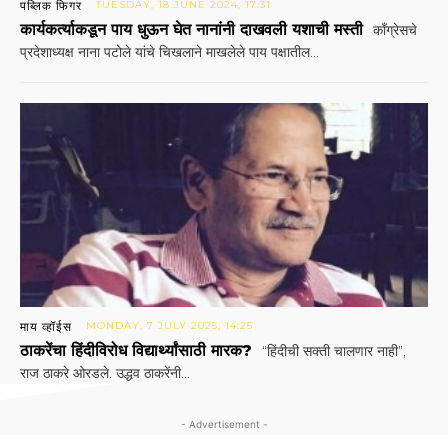
पब्लिक फिगर
TUESDAY, 18 JUNE 2024, 17:31
कार्यकर्त्याकडून पाय धुऊन घेत नानांनी दाखवली यशाची मस्ती
काँग्रेसचे
प्रदेशाध्यक्ष नाना पटोले यांचे चिखलाने माखलेले पाय पक्षातील...
माय व्हॉईस
MONDAY, 7 JULY 2025, 14:25
ठाकरेंचा हिंदीविरोध विद्यार्थ्यांसाठी मारक?
“हिंदीची सक्ती चालणार नाही”,
राज ठाकरे ओरडले. उद्धव ठाकरेंनी...
- Advertisement -