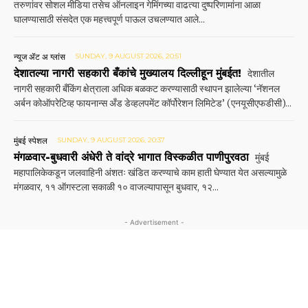
तरुणांवर सोशल मीडिया तसेच ऑनलाइन गेमिंगच्या वाढत्या दुष्परिणामांना आळा
घालण्यासाठी संसदेत एक महत्त्वपूर्ण पाऊल उचलण्यात आले...
न्यूज ॲट अ ग्लांस
SUNDAY, 9 AUGUST 2026, 20:51
देशातल्या नागरी सहकारी बँकांचे मुख्यालय दिल्लीहून मुंबईत!
देशातील
नागरी सहकारी बँकिंग क्षेत्राला अधिक बळकट करण्यासाठी स्थापन झालेल्या ‘नॅशनल
अर्बन कोऑपरेटिव्ह फायनान्स अँड डेव्हलपमेंट कॉर्पोरेशन लिमिटेड’ (एनयूसीएफडीसी)...
मुंबई स्पेशल
SUNDAY, 9 AUGUST 2026, 20:37
मंगळवार-बुधवारी अंधेरी ते वांद्रे भागात विस्कळीत पाणीपुरवठा
मुंबई
महापालिकेकडून जलवाहिनी अंशतः खंडित करण्याचे काम हाती घेण्यात येत असल्यामुळे
मंगळवार, ११ ऑगस्‍टला सकाळी १० वाजल्यापासून बुधवार, १२...
- Advertisement -