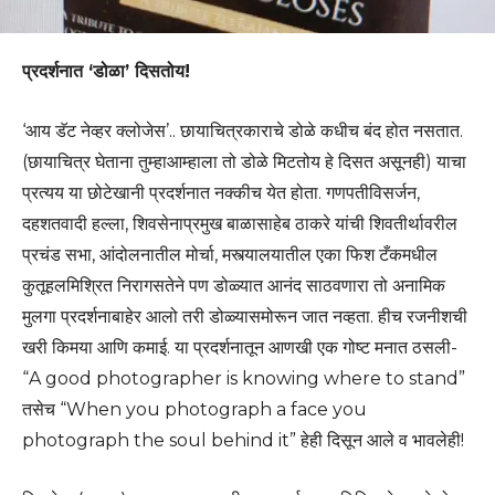
प्रदर्शनात ‘डोळा’ दिसतोय!
‘आय डॅट नेव्हर क्लोजेस’.. छायाचित्रकाराचे डोळे कधीच बंद होत नसतात.
(छायाचित्र घेताना तुम्हाआम्हाला तो डोळे मिटतोय हे दिसत असूनही) याचा
प्रत्यय या छोटेखानी प्रदर्शनात नक्कीच येत होता. गणपतीविसर्जन,
दहशतवादी हल्ला, शिवसेनाप्रमुख बाळासाहेब ठाकरे यांची शिवतीर्थावरील
प्रचंड सभा, आंदोलनातील मोर्चा, मस्त्यालयातील एका फिश टँकमधील
कुतूहलमिश्रित निरागसतेने पण डोळ्यात आनंद साठवणारा तो अनामिक
मुलगा प्रदर्शनाबाहेर आलो तरी डोळ्यासमोरून जात नव्हता. हीच रजनीशची
खरी किमया आणि कमाई. या प्रदर्शनातून आणखी एक गोष्ट मनात ठसली-
“A good photographer is knowing where to stand”
तसेच “When you photograph a face you
photograph the soul behind it” हेही दिसून आले व भावलेही!