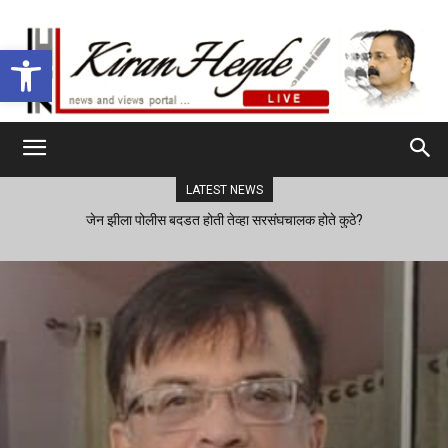
Open toolbar
LATEST NEWS
जेन झीला पोलीस बदडत होती तेव्हा सरसंघचालक होते कुठे?