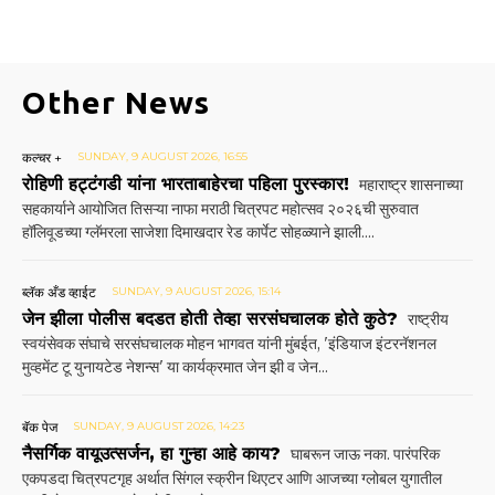
Other News
कल्चर +
SUNDAY, 9 AUGUST 2026, 16:55
रोहिणी हट्टंगडी यांना भारताबाहेरचा पहिला पुरस्कार!
महाराष्ट्र शासनाच्या
सहकार्याने आयोजित तिसऱ्या नाफा मराठी चित्रपट महोत्सव २०२६ची सुरुवात
हॉलिवूडच्या ग्लॅमरला साजेशा दिमाखदार रेड कार्पेट सोहळ्याने झाली....
ब्लॅक अँड व्हाईट
SUNDAY, 9 AUGUST 2026, 15:14
जेन झीला पोलीस बदडत होती तेव्हा सरसंघचालक होते कुठे?
राष्ट्रीय
स्वयंसेवक संघाचे सरसंघचालक मोहन भागवत यांनी मुंबईत, 'इंडियाज इंटरनॅशनल
मुव्हमेंट टू युनायटेड नेशन्स' या कार्यक्रमात जेन झी व जेन...
बॅक पेज
SUNDAY, 9 AUGUST 2026, 14:23
नैसर्गिक वायूउत्सर्जन, हा गुन्हा आहे काय?
घाबरून जाऊ नका. पारंपरिक
एकपडदा चित्रपटगृह अर्थात सिंगल स्क्रीन थिएटर आणि आजच्या ग्लोबल युगातील