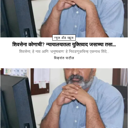
न्यूज अँड व्ह्यूज
शिवसेना कोणाची? न्यायालयातला युक्तिवाद जसाच्या तसा…
शिवसेना, हे नाव आणि 'धनुष्यबाण' हे निवडणूकचिन्ह एकनाथ शिंदे...
विक्रांत पाटील