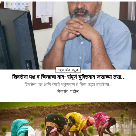
न्यूज अँड व्ह्यूज
शिवसेना पक्ष व चिन्हाचा वादः संपूर्ण युक्तिवाद जसाच्या तसा..
शिवसेना पक्ष आणि त्याचे धनुष्यबाण हे चिन्ह उद्धव ठाकरेंच्या...
विक्रांत पाटील