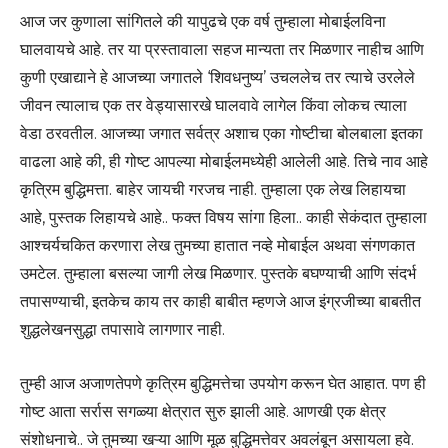
आज जर कुणाला सांगितले की यापुढचे एक वर्ष तुम्हाला मोबाईलविना
घालवायचे आहे. तर या प्रस्तावाला सहज मान्यता तर मिळणार नाहीच आणि
कुणी एखाद्याने हे आजच्या जगातले ‘शिवधनुष्य’ उचललेच तर त्याचे उरलेले
जीवन त्यालाच एक तर वेड्यासारखे घालवावे लागेल किंवा लोकच त्याला
वेडा ठरवतील. आजच्या जगात सर्वत्र अशाच एका गोष्टीचा बोलबाला इतका
वाढला आहे की, ही गोष्ट आपल्या मोबाईलमध्येही आलेली आहे. तिचे नाव आहे
कृत्रिम बुद्धिमत्ता. बाहेर जायची गरजच नाही. तुम्हाला एक लेख लिहायचा
आहे, पुस्तक लिहायचे आहे.. फक्त विषय सांगा हिला.. काही सेकंदात तुम्हाला
आश्चर्यचकित करणारा लेख तुमच्या हातात नव्हे मोबाईल अथवा संगणकात
उमटेल. तुम्हाला बसल्या जागी लेख मिळणार. पुस्तके बघण्याची आणि संदर्भ
तपासण्याची, इतकेच काय तर काही बाबीत म्हणजे आज इंग्रजीच्या बाबतीत
शुद्धलेखनसुद्धा तपासावे लागणार नाही.
तुम्ही आज अजाणतेपणे कृत्रिम बुद्धिमत्तेचा उपयोग करून घेत आहात. पण ही
गोष्ट आता सर्रास सगळ्या क्षेत्रात सुरु झाली आहे. आणखी एक क्षेत्र
संशोधनाचे.. जे तुमच्या खऱ्या आणि मूळ बुद्धिमत्तेवर अवलंबून असायला हवे.