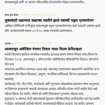
बांधकामामुळे आणि या अत्यंत संवेदनशील क्षेत्रांमधील मोठ्या प्रमाणावरील...
हेल्थ इज वेल्थ
FRIDAY, 7 AUGUST 2026, 20:30
मुख्यमंत्री सहाय्यता कक्षाच्या मदतीने झाले यशस्वी यकृत प्रत्यारोपण
आर्थिक परिस्थिती प्रतिकूल असल्यामुळे यकृत प्रत्यारोपणाचा खर्च उचलणे अशक्य झाले
होते. उपचारासाठी तब्बल २५ ते ३० लाख रुपयांची आवश्यकता...
कल्चर +
FRIDAY, 7 AUGUST 2026, 14:19
आजपासून अमेरिकेत रंगणार तिसरा नाफा फिल्म फेस्टिव्हल!
मराठी चित्रपटसृष्टीला जागतिक व्यासपीठ उपलब्ध करून देणारा तिसरा नाफा फिल्म फे
स्टिव्हल २०२६ आजपासून ९ ऑगस्टपर्यंत अमेरिकेतील कॅलिफोर्निया थिएटर, सॅन होजे
येथे भव्य
स्वरूपात आयोजित करण्यात आला आहे. महाराष्ट्र शासनाच्या सहकार्याने आयोजित या म
होत्सवात तीन दिवस चित्रपट, लघुपट, जागतिक प्रीमिअर्स, दिग्गज कलाकारांचे मास्टर
क्लासेस,
कार्यशाळा, मीट अँड ग्रीट, चर्चासत्रे आणि पुरस्कार सोहळ्यांचा बहारदार संगम अनुभवाय
ला मिळणार असल्याचे नाफाचे संस्थापक अध्यक्ष अभिजीत घोलप यांनीं जाहीर केले आहे.
पहिला दिवस: रेड कार्पेट, फॅशन शो आणि दिमाखदार पुरस्कार सोहळा आज,
शुक्रवार, ७ ऑगस्ट रोजी महोत्सवाची सुरुवात सेलिब्रिटींच्या उपस्थितीत भव्य रेड कार्पेट
ने होईल. सायंकाळी अतिथी नोंदणी, माध्यमांसाठी मीडिया लाऊंज, रेड कार्पेट आगमन,