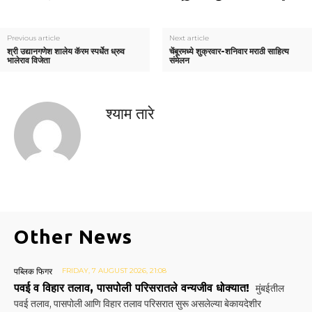
Previous article
Next article
श्री उद्यानगणेश शालेय कॅरम स्पर्धेत ध्रुव
चेंबूरमध्ये शुक्रवार-शनिवार मराठी साहित्य
भालेराव विजेता
संमेलन
श्याम तारे
Other News
पब्लिक फिगर
FRIDAY, 7 AUGUST 2026, 21:08
पवई व विहार तलाव, पासपोली परिसरातले वन्यजीव धोक्यात!
मुंबईतील
पवई तलाव, पासपोली आणि विहार तलाव परिसरात सुरू असलेल्या बेकायदेशीर