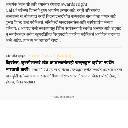
आकर्षक फॅशन शो आणि त्यानंतर रंगणारा Awards Night
Gala हे पहिल्या दिवसाचे मुख्य आकर्षण ठरणार आहे. रात्री उशिरापर्यंत
चालणाऱ्या या सोहळ्यात मराठी चित्रपटसृष्टीतील मान्यवरांचा गौरव केला जाणार आहे.
दुसरा दिवस: वर्ल्ड प्रीमिअर्स, सेलिब्रिटी मास्टरक्लासेस आणि कार्यशाळांचा मेळावा
शनिवार, ८ ऑगस्ट रोजी सकाळपासून विविध कार्यक्रमांची रेलचेल असणार आहे. उद्घाट
न समारंभानंतर अनेक बहुप्रतिक्षित चित्रपटांचे जागतिक प्रीमिअर्स आयोजित करण्यात
आले आहेत. त्यामध्ये 'ना आवडती गोष्ट',...
ब्लॅक अँड व्हाईट
FRIDAY, 7 AUGUST 2026, 13:46
क्रिकेट, कुस्तीसारखे खेळ वगळल्यानंतरही राष्ट्रकुल क्रीडा स्पर्धेत
भारताची बाजी!
ग्लासगो येथे संपन्न झालेल्या राष्ट्रकुल क्रीडा स्पर्धेत भारतीय महिला
खेळाडूंनी केलेल्या चमकदार कामगिरी‌च्या जोरावर भारताने पदकतालिकेत ऑस्टेलिया,
इंग्लंड, कॅनडापाठोपाठ...
- Advertisement -