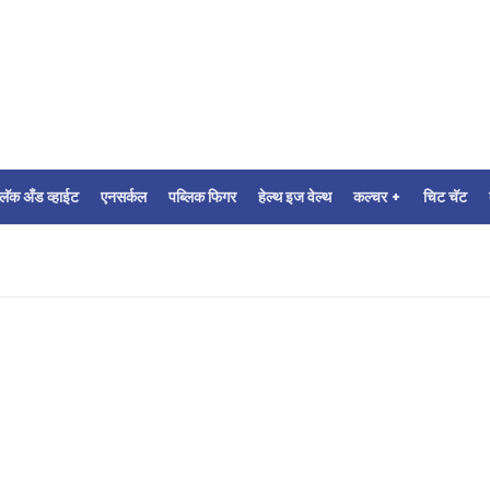
्लॅक अँड व्हाईट
एनसर्कल
पब्लिक फिगर
हेल्थ इज वेल्थ
कल्चर +
चिट चॅट