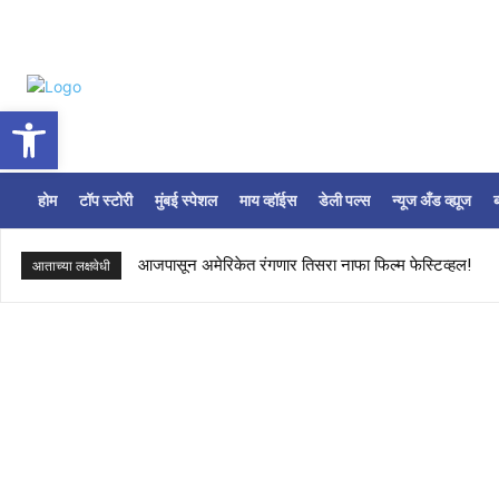
Open toolbar
होम
टॉप स्टोरी
मुंबई स्पेशल
माय व्हॉईस
डेली पल्स
न्यूज अँड व्ह्यूज
ब
आजपासून अमेरिकेत रंगणार तिसरा नाफा फिल्म फेस्टिव्हल!
आताच्या लक्षवेधी