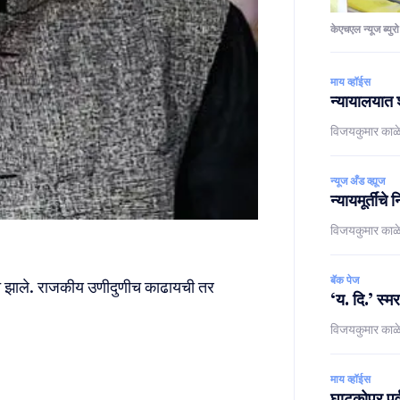
केएचएल न्यूज ब्युरो
माय व्हॉईस
न्यायालयात श
विजयकुमार काळ
न्यूज अँड व्ह्यूज
न्यायमूर्तींच
विजयकुमार काळ
बॅक पेज
ाप्त झाले. राजकीय उणीदुणीच काढायची तर
‘य. दि.’ स्म
विजयकुमार काळ
माय व्हॉईस
घाटकोपर पूर