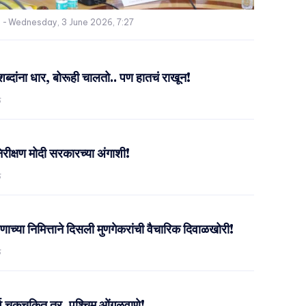
-
Wednesday, 3 June 2026, 7:27
ब्दांना धार, बोरूही चालतो.. पण हातचं राखून!
े
े निरीक्षण मोदी सरकारच्या अंगाशी!
े
रणाच्या निमित्ताने दिसली मुणगेकरांची वैचारिक दिवाळखोरी!
े
्व चकचकित तर, पश्चिम ओंगळवाणे!