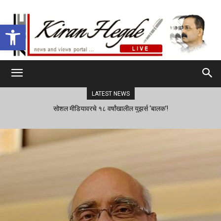
Open toolbar
LATEST NEWS
सोशल मीडियावरचे १८ वर्षांखालील युझर्स ‘बालक’!