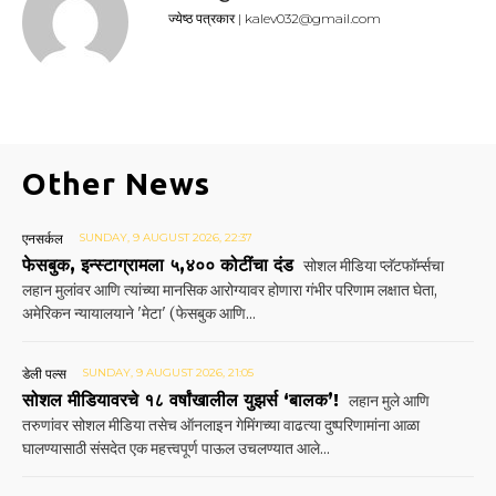
ज्येष्ठ पत्रकार | kalev032@gmail.com
Other News
एनसर्कल
SUNDAY, 9 AUGUST 2026, 22:37
फेसबुक, इन्स्टाग्रामला ५,४०० कोटींचा दंड
सोशल मीडिया प्लॅटफॉर्म्सचा
लहान मुलांवर आणि त्यांच्या मानसिक आरोग्यावर होणारा गंभीर परिणाम लक्षात घेता,
अमेरिकन न्यायालयाने 'मेटा' (फेसबुक आणि...
डेली पल्स
SUNDAY, 9 AUGUST 2026, 21:05
सोशल मीडियावरचे १८ वर्षांखालील युझर्स ‘बालक’!
लहान मुले आणि
तरुणांवर सोशल मीडिया तसेच ऑनलाइन गेमिंगच्या वाढत्या दुष्परिणामांना आळा
घालण्यासाठी संसदेत एक महत्त्वपूर्ण पाऊल उचलण्यात आले...