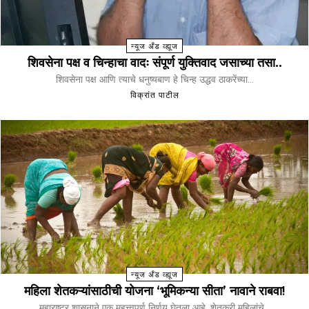
न्यूज अँड व्ह्यूज
शिवसेना पक्ष व चिन्हाचा वादः संपूर्ण युक्तिवाद जसाच्या तसा..
शिवसेना पक्ष आणि त्याचे धनुष्यबाण हे चिन्ह उद्धव ठाकरेंच्या...
विक्रांत पाटील
न्यूज अँड व्ह्यूज
महिला शेतकऱ्यांसाठीची योजना ‘भूमिकन्या सीता’ नावाने राबवा!
महाराष्ट्र शासनाने एक महत्त्वपूर्ण निर्णय घेतला आहे. शेतकरी महिलांचे...