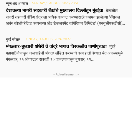
न्यूज ॲट अ ग्लांस
SUNDAY, 9 AUGUST 2026, 20:51
देशातल्या नागरी सहकारी बँकांचे मुख्यालय दिल्लीहून मुंबईत!
देशातील
नागरी सहकारी बँकिंग क्षेत्राला अधिक बळकट करण्यासाठी स्थापन झालेल्या ‘नॅशनल
अर्बन कोऑपरेटिव्ह फायनान्स अँड डेव्हलपमेंट कॉर्पोरेशन लिमिटेड’ (एनयूसीएफडीसी)...
मुंबई स्पेशल
SUNDAY, 9 AUGUST 2026, 20:37
मंगळवार-बुधवारी अंधेरी ते वांद्रे भागात विस्कळीत पाणीपुरवठा
मुंबई
महापालिकेकडून जलवाहिनी अंशतः खंडित करण्याचे काम हाती घेण्यात येत असल्यामुळे
मंगळवार, ११ ऑगस्‍टला सकाळी १० वाजल्यापासून बुधवार, १२...
- Advertisement -