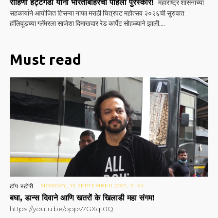
रोहिणी हट्टंगडी यांना भारताबाहेरचा पहिला पुरस्कार!
महाराष्ट्र शासनाच्या
सहकार्याने आयोजित तिसऱ्या नाफा मराठी चित्रपट महोत्सव २०२६ची सुरुवात
हॉलिवूडच्या ग्लॅमरला साजेशा दिमाखदार रेड कार्पेट सोहळ्याने झाली....
Must read
टॉप स्टोरी
MONDAY, 13 SEPTEMBER 2021, 21:54
बघा, डान्स दिवाने आणि खतरों के खिलाडी महा संगम!
https://youtu.be/pppv7GXqt0Q