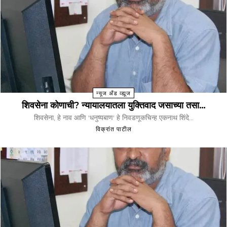
न्यूज अँड व्ह्यूज
शिवसेना कोणाची? न्यायालयातला युक्तिवाद जसाच्या तसा…
शिवसेना, हे नाव आणि 'धनुष्यबाण' हे निवडणूकचिन्ह एकनाथ शिंदे...
विक्रांत पाटील