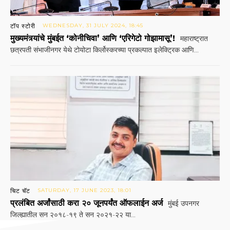
टॉप स्टोरी
WEDNESDAY, 31 JULY 2024, 18:45
मुख्यमंत्र्यांचे मुंबईत ‘कोनीचिवा’ आणि ‘एरिगेटो गोझामासू’!
महाराष्ट्रात
छत्रपती संभाजीनगर येथे टोयोटा किर्लोस्करच्या प्रकल्पात इलेक्ट्रिक आणि...
चिट चॅट
SATURDAY, 17 JUNE 2023, 18:01
प्रलंबित अर्जांसाठी करा २० जूनपर्यंत ऑफलाईन अर्ज
मुंबई उपनगर
जिल्ह्यातील सन २०१८-१९ ते सन २०२१-२२ या...