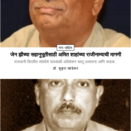
माय व्हॉईस
जेन झीच्या सहानुभूतीसाठी अमित शाहांच्या राजीनाम्याची मागणी
राजधानी दिल्लीत संसदेचे पावसाळी अधिवेशन चालू असताना आणि कडक...
डॉ. सुकृत खांडेकर