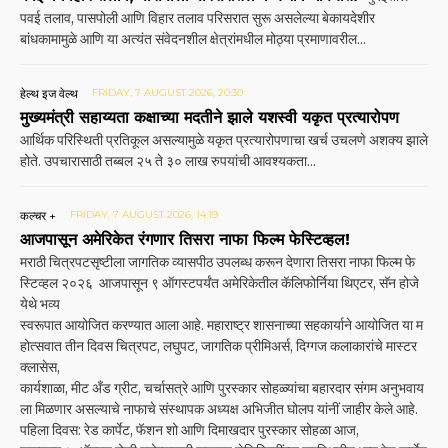
पवई तलाव, पासपोली आणि विहार तलाव परिसरात सुरू असलेल्या बेकायदेशीर
बांधकामामुळे आणि या अत्यंत संवेदनशील क्षेत्रांमधील मोठ्या प्रमाणावरील...
हेल्थ इज वेल्थ
FRIDAY, 7 AUGUST 2026, 20:30
मुख्यमंत्री सहाय्यता कक्षाच्या मदतीने झाले यशस्वी यकृत प्रत्यारोपण
आर्थिक परिस्थिती प्रतिकूल असल्यामुळे यकृत प्रत्यारोपणाचा खर्च उचलणे अशक्य झाले
होते. उपचारासाठी तब्बल २५ ते ३० लाख रुपयांची आवश्यकता...
कल्चर +
FRIDAY, 7 AUGUST 2026, 14:19
आजपासून अमेरिकेत रंगणार तिसरा नाफा फिल्म फेस्टिव्हल!
मराठी चित्रपटसृष्टीला जागतिक व्यासपीठ उपलब्ध करून देणारा तिसरा नाफा फिल्म फे
स्टिव्हल २०२६ आजपासून ९ ऑगस्टपर्यंत अमेरिकेतील कॅलिफोर्निया थिएटर, सॅन होजे
येथे भव्य
स्वरूपात आयोजित करण्यात आला आहे. महाराष्ट्र शासनाच्या सहकार्याने आयोजित या म
होत्सवात तीन दिवस चित्रपट, लघुपट, जागतिक प्रीमिअर्स, दिग्गज कलाकारांचे मास्टर
क्लासेस,
कार्यशाळा, मीट अँड ग्रीट, चर्चासत्रे आणि पुरस्कार सोहळ्यांचा बहारदार संगम अनुभवाय
ला मिळणार असल्याचे नाफाचे संस्थापक अध्यक्ष अभिजीत घोलप यांनीं जाहीर केले आहे.
पहिला दिवस: रेड कार्पेट, फॅशन शो आणि दिमाखदार पुरस्कार सोहळा आज,