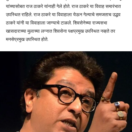
यांच्यासोबत राज ठाकरे यांनाही गेले होते. राज ठाकरे या विवाह समारंभात
उपस्थित राहिले. राज ठाकरे या विवाहाला येऊन गेल्याचे समजताच उद्धव
ठाकरे यांनी या विवाहाला जाण्याचे टाळले. शिवसेनेच्या राज्यसभा
खासदाराच्या मुलाच्या लग्नात शिवसेना पक्षप्रमुख उपस्थित नव्हते तर
मनसेप्रमुख उपस्थित होते.