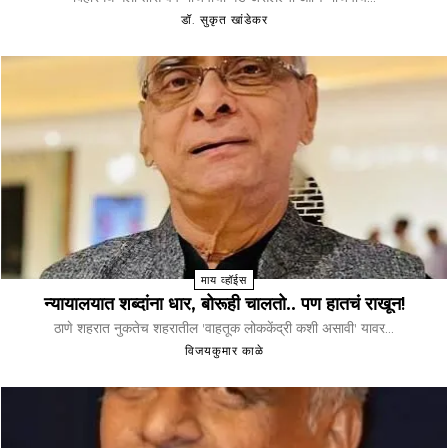
डॉ. सुकृत खांडेकर
माय व्हॉईस
न्यायालयात शब्दांना धार, बोरूही चालतो.. पण हातचं राखून!
ठाणे शहरात नुकतेच शहरातील 'वाहतूक लोककेंद्री कशी असावी' यावर...
विजयकुमार काळे