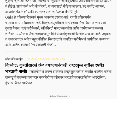
शुक्रवार, ७ ऑगस्ट रोजी महोत्सवाची सुरुवात सेलिब्रिटींच्या उपस्थितीत भव्य रेड कार्पेट
ने होईल. सायंकाळी अतिथी नोंदणी, माध्यमांसाठी मीडिया लाऊंज, रेड कार्पेट आगमन,
आकर्षक फॅशन शो आणि त्यानंतर रंगणारा Awards Night
Gala हे पहिल्या दिवसाचे मुख्य आकर्षण ठरणार आहे. रात्री उशिरापर्यंत
चालणाऱ्या या सोहळ्यात मराठी चित्रपटसृष्टीतील मान्यवरांचा गौरव केला जाणार आहे.
दुसरा दिवस: वर्ल्ड प्रीमिअर्स, सेलिब्रिटी मास्टरक्लासेस आणि कार्यशाळांचा मेळावा
शनिवार, ८ ऑगस्ट रोजी सकाळपासून विविध कार्यक्रमांची रेलचेल असणार आहे. उद्घाट
न समारंभानंतर अनेक बहुप्रतिक्षित चित्रपटांचे जागतिक प्रीमिअर्स आयोजित करण्यात
आले आहेत. त्यामध्ये 'ना आवडती गोष्ट',...
ब्लॅक अँड व्हाईट
FRIDAY, 7 AUGUST 2026, 13:46
क्रिकेट, कुस्तीसारखे खेळ वगळल्यानंतरही राष्ट्रकुल क्रीडा स्पर्धेत
भारताची बाजी!
ग्लासगो येथे संपन्न झालेल्या राष्ट्रकुल क्रीडा स्पर्धेत भारतीय महिला
खेळाडूंनी केलेल्या चमकदार कामगिरी‌च्या जोरावर भारताने पदकतालिकेत ऑस्टेलिया,
इंग्लंड, कॅनडापाठोपाठ...
- Advertisement -