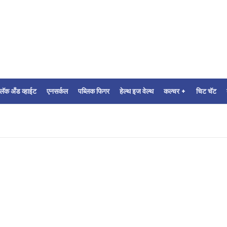
्लॅक अँड व्हाईट
एनसर्कल
पब्लिक फिगर
हेल्थ इज वेल्थ
कल्चर +
चिट चॅट