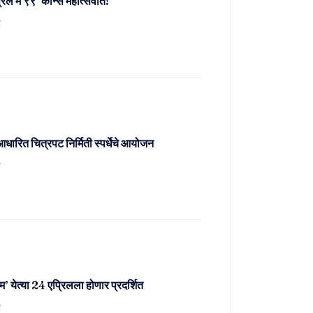
रिल मे ९९’ कान्स महोत्सवात!
ो
आधारित चित्रपट निर्मिती स्पर्धेचे आयोजन
ो
बम’ येत्या 24 एप्रिलला होणार प्रदर्शित
ो