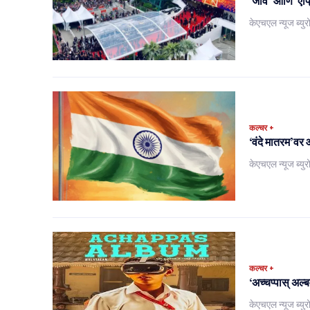
‘जीव’ आणि ‘एप्
केएचएल न्यूज ब्युर
कल्चर +
‘वंदे मातरम’वर 
केएचएल न्यूज ब्युर
कल्चर +
‘अच्चप्पास् अल्
केएचएल न्यूज ब्युर