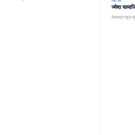
चिट चॅट
ज्येष्ठ सामाज
केएचएल न्यूज ब्य