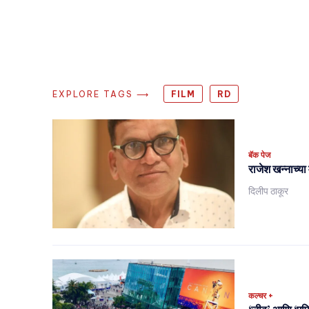
EXPLORE TAGS ⟶
FILM
RD
बॅक पेज
राजेश खन्नाच्या 
दिलीप ठाकूर
कल्चर +