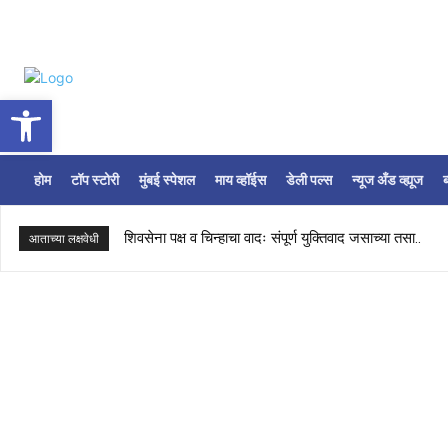
Open toolbar
होम
टॉप स्टोरी
मुंबई स्पेशल
माय व्हॉईस
डेली पल्स
न्यूज अँड व्ह्यूज
ब
शिवसेना पक्ष व चिन्हाचा वादः संपूर्ण युक्तिवाद जसाच्या तसा..
आताच्या लक्षवेधी