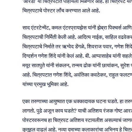
‘आरडी’ या चित्रपटात पाहायला मिळणार आहे. हा चित्रपट येत्य
चित्रपटाचे पोस्टर लाँच करण्यात आले आहे.
साद एंटरटेन्मेंट, कमल एंटरप्रायझेस यांनी झेब्रा पिक्चर्स आणि
चित्रपटाची निर्मिती केली आहे. आदित्य नाईक, साहिल वढवेक
चित्रपटाचे निर्माते तर ऋग्वेद डेंगळे, शिवराज पवार, गणेश शि
दिग्दर्शन गणेश शिंदे यांनी केलं आहे. बी. आप्पासाहेब यांनी 
मयूर सातपुते यांनी संकलन, तन्मय ढोक यांनी छायांकन, सुरेश प
आहे. चित्रपटात गणेश शिंदे, अवंतिका कवठेकर, राहुल फलट
यांच्या प्रमुख भूमिका आहे.
एका तरुणाच्या आयुष्यात एक धक्कादायक घटना घडते. हा तरुण 
लागतो. पुढे अजून काय घडते? याची अतिशय रंजक गोष्ट आरड
पोस्टरवरूनच हा चित्रपट अतिशय स्टायलीश असल्याचं जाणवत
कुतूहल वाढलं आहे. नव्या दमाच्या कलाकारांचा अभिनय हे चित्र