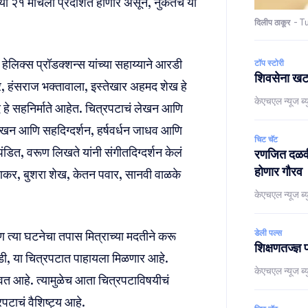
ा २१ मार्चला प्रदर्शित होणार असून, नुकतेच या
दिलीप ठाकूर
-
Tu
 हेलिक्स प्रॉडक्शन्स यांच्या सहाय्याने आरडी
टॉप स्टोरी
शिवसेना खटला
र, हंसराज भक्तावाला, इस्तेखार अहमद शेख हे
केएचएल न्यूज ब्य
ंदे हे सहनिर्माते आहेत. चित्रपटाचं लेखन आणि
सहलेखन आणि सहदिग्दर्शन, हर्षवर्धन जाधव आणि
चिट चॅट
ंडित, वरूण लिखते यांनी संगीतदिग्दर्शन केलं
रणजित दळवी,
होणार गौरव
णकर, बुशरा शेख, केतन पवार, सानवी वाळके
केएचएल न्यूज ब्य
डेली पल्स
त्या घटनेचा तपास मित्राच्या मदतीने करू
शिक्षणतज्ज्ञ 
ी, या चित्रपटात पाहायला मिळणार आहे.
केएचएल न्यूज ब्य
 आहे. त्यामुळेच आता चित्रपटाविषयीचं
पटाचं वैशिष्ट्य आहे.