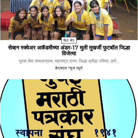
चिट चॅट
सेव्हन स्क्वेअर अकॅडमीच्या अंडर-17 मुली मुखर्जी फुटबॉल जिल्हा
विजेत्या
युवक सेवा संचालनालय, महाराष्ट्र राज्य, जिल्हा क्रीडा परिषद, ठाणे...
केएचएल न्यूज ब्युरो