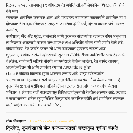
स्टिव्हल २०२६ आजपासून ९ ऑगस्टपर्यंत अमेरिकेतील कॅलिफोर्निया थिएटर, सॅन होजे
येथे भव्य
स्वरूपात आयोजित करण्यात आला आहे. महाराष्ट्र शासनाच्या सहकार्याने आयोजित या म
होत्सवात तीन दिवस चित्रपट, लघुपट, जागतिक प्रीमिअर्स, दिग्गज कलाकारांचे मास्टर
क्लासेस,
कार्यशाळा, मीट अँड ग्रीट, चर्चासत्रे आणि पुरस्कार सोहळ्यांचा बहारदार संगम अनुभवाय
ला मिळणार असल्याचे नाफाचे संस्थापक अध्यक्ष अभिजीत घोलप यांनीं जाहीर केले आहे.
पहिला दिवस: रेड कार्पेट, फॅशन शो आणि दिमाखदार पुरस्कार सोहळा आज,
शुक्रवार, ७ ऑगस्ट रोजी महोत्सवाची सुरुवात सेलिब्रिटींच्या उपस्थितीत भव्य रेड कार्पेट
ने होईल. सायंकाळी अतिथी नोंदणी, माध्यमांसाठी मीडिया लाऊंज, रेड कार्पेट आगमन,
आकर्षक फॅशन शो आणि त्यानंतर रंगणारा Awards Night
Gala हे पहिल्या दिवसाचे मुख्य आकर्षण ठरणार आहे. रात्री उशिरापर्यंत
चालणाऱ्या या सोहळ्यात मराठी चित्रपटसृष्टीतील मान्यवरांचा गौरव केला जाणार आहे.
दुसरा दिवस: वर्ल्ड प्रीमिअर्स, सेलिब्रिटी मास्टरक्लासेस आणि कार्यशाळांचा मेळावा
शनिवार, ८ ऑगस्ट रोजी सकाळपासून विविध कार्यक्रमांची रेलचेल असणार आहे. उद्घाट
न समारंभानंतर अनेक बहुप्रतिक्षित चित्रपटांचे जागतिक प्रीमिअर्स आयोजित करण्यात
आले आहेत. त्यामध्ये 'ना आवडती गोष्ट',...
ब्लॅक अँड व्हाईट
FRIDAY, 7 AUGUST 2026, 13:46
क्रिकेट, कुस्तीसारखे खेळ वगळल्यानंतरही राष्ट्रकुल क्रीडा स्पर्धेत