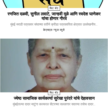
चिट चॅट
रणजित दळवी, सुनील लवाटे, जान्हवी मुळे आणि स्वदेश घाणेकर
यांचा होणार गौरव
मुंबई मराठी पत्रकार संघाच्या वतीने क्रीडा पत्रकारिता क्षेत्रात उल्लेखनीय...
केएचएल न्यूज ब्युरो
चिट चॅट
ज्येष्ठ सामाजिक कार्यकर्त्या सुरेखा पुरंदरे यांचे देहावसान
मुंबईतल्या दादर माटुंगा कल्चरल सेंटरच्या सल्लागार सदस्या तसेच दादर...