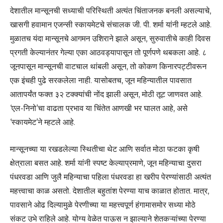
देशातील मान्सूनची सध्याची परिस्थिती अत्यंत चिंताजनक बनली असल्याचे,
खासगी हवामान एजन्सी स्कायमेटचे संचालक जी. पी. शर्मा यांनी म्हटले आहे.
मुळातच यंदा मान्सूनचे आगमन उशिराने झाले असून, सुरुवातीचे काही दिवस
प्रगती केल्यानंतर गेल्या एका आठवड्यापासून तो पूर्णपणे थबकला आहे. ८
जूनपासून मान्सूनची वाटचाल थांबली असून, तो कोकण किनारपट्टीवरून
एक इंचही पुढे सरकलेला नाही. यासोबतच, जून महिन्यातील पावसात
आतापर्यंत फक्त ३२ टक्क्यांची नोंद झाली असून, मोठी तूट जाणवत आहे.
‘एल-निनो’चा वाढता प्रभाव या चिंतेत आणखी भर घालत आहे, असे
‘स्कायमेट’ने म्हटले आहे.
मान्सूनच्या या रखडलेल्या स्थितीचा थेट आणि सर्वात मोठा फटका कृषी
क्षेत्राला बसत आहे. शर्मा यांनी स्पष्ट केल्याप्रमाणे, जून महिन्याचा दुसरा
पंधरवडा आणि जुलै महिन्याचा पहिला पंधरवडा हा खरीप पेरण्यांसाठी अत्यंत
महत्त्वाचा काळ असतो. देशातील बहुतांश पेरण्या याच काळात होतात. मात्र,
पावसाने ओढ दिल्यामुळे पेरणीच्या या महत्त्वपूर्ण हंगामासमोर सध्या मोठे
संकट उभे राहिले आहे. योग्य वेळेत पाऊस न झाल्याने शेतकऱ्यांच्या पेरण्या