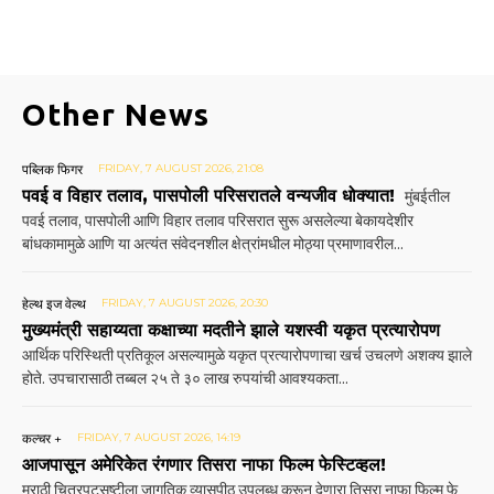
Other News
पब्लिक फिगर
FRIDAY, 7 AUGUST 2026, 21:08
पवई व विहार तलाव, पासपोली परिसरातले वन्यजीव धोक्यात!
मुंबईतील
पवई तलाव, पासपोली आणि विहार तलाव परिसरात सुरू असलेल्या बेकायदेशीर
बांधकामामुळे आणि या अत्यंत संवेदनशील क्षेत्रांमधील मोठ्या प्रमाणावरील...
हेल्थ इज वेल्थ
FRIDAY, 7 AUGUST 2026, 20:30
मुख्यमंत्री सहाय्यता कक्षाच्या मदतीने झाले यशस्वी यकृत प्रत्यारोपण
आर्थिक परिस्थिती प्रतिकूल असल्यामुळे यकृत प्रत्यारोपणाचा खर्च उचलणे अशक्य झाले
होते. उपचारासाठी तब्बल २५ ते ३० लाख रुपयांची आवश्यकता...
कल्चर +
FRIDAY, 7 AUGUST 2026, 14:19
आजपासून अमेरिकेत रंगणार तिसरा नाफा फिल्म फेस्टिव्हल!
मराठी चित्रपटसृष्टीला जागतिक व्यासपीठ उपलब्ध करून देणारा तिसरा नाफा फिल्म फे