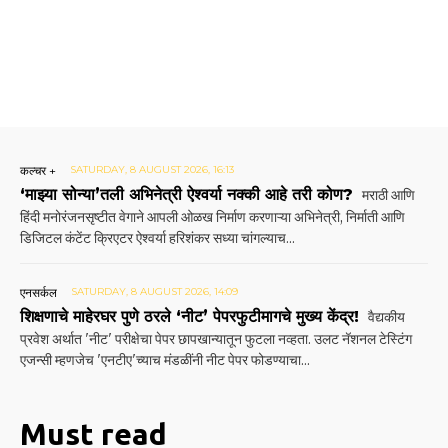
कल्चर +
SATURDAY, 8 AUGUST 2026, 16:13
‘माझ्या सोन्या’तली अभिनेत्री ऐश्वर्या नक्की आहे तरी कोण?
मराठी आणि
हिंदी मनोरंजनसृष्टीत वेगाने आपली ओळख निर्माण करणाऱ्या अभिनेत्री, निर्माती आणि
डिजिटल कंटेंट क्रिएटर ऐश्वर्या हरिशंकर सध्या चांगल्याच...
एनसर्कल
SATURDAY, 8 AUGUST 2026, 14:09
शिक्षणाचे माहेरघर पुणे ठरले ‘नीट’ पेपरफुटीमागचे मुख्य केंद्र!
वैद्यकीय
प्रवेश अर्थात 'नीट' परीक्षेचा पेपर छापखान्यातून फुटला नव्हता. उलट नॅशनल टेस्टिंग
एजन्सी म्हणजेच 'एनटीए'च्याच मंडळींनी नीट पेपर फोडण्याचा...
Must read