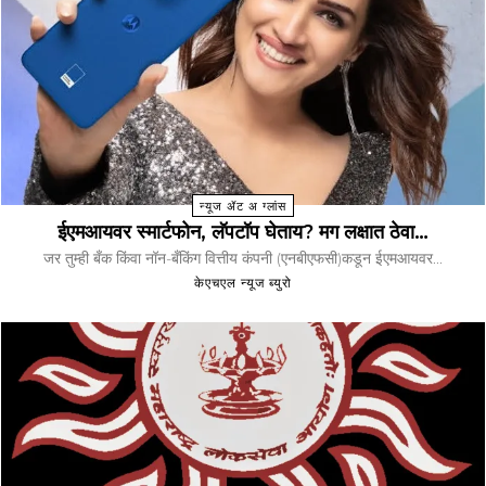
न्यूज ॲट अ ग्लांस
ईएमआयवर स्मार्टफोन, लॅपटॉप घेताय? मग लक्षात ठेवा…
जर तुम्ही बँक किंवा नॉन-बँकिंग वित्तीय कंपनी (एनबीएफसी)कडून ईएमआयवर...
केएचएल न्यूज ब्युरो