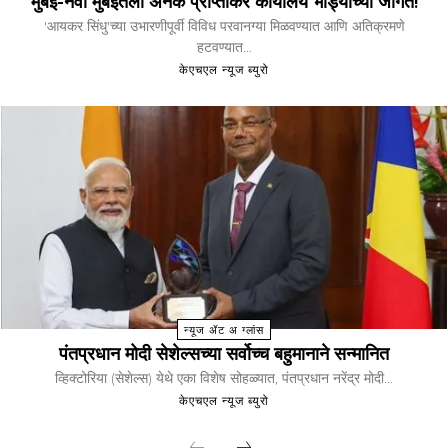
मुंबई-नवी मुंबईतली अनेक प्राप्तीकर कार्यालये भाड्याच्या जागेत!
'आयकर सिंधु'च्या उभारणीपूर्वी विविध परवानग्या मिळवण्यात आणि अतिक्रमणे
हटवण्यात...
केएचएल न्यूज ब्युरो
न्यूज ॲट अ ग्लांस
पंतप्रधान मोदी सेशेल्सच्या सर्वोच्च बहुमानाने सन्मानित
व्हिक्टोरिया (सेशेल्स) येथे एका विशेष सोहळ्यात, पंतप्रधान नरेंद्र मोदी...
केएचएल न्यूज ब्युरो