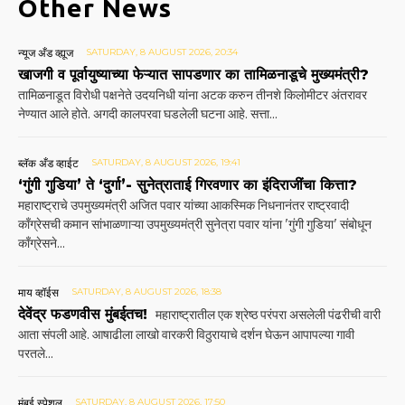
Other News
न्यूज अँड व्ह्यूज
SATURDAY, 8 AUGUST 2026, 20:34
खाजगी व पूर्वायुष्याच्या फेऱ्यात सापडणार का तामिळनाडूचे मुख्यमंत्री?
तामिळनाडूत विरोधी पक्षनेते उदयनिधी यांना अटक करुन तीनशे किलोमीटर अंतरावर
नेण्यात आले होते. अगदी कालपरवा घडलेली घटना आहे. सत्ता...
ब्लॅक अँड व्हाईट
SATURDAY, 8 AUGUST 2026, 19:41
‘गुंगी गुडिया’ ते ‘दुर्गा’- सुनेत्राताई गिरवणार का इंदिराजींचा कित्ता?
महाराष्ट्राचे उपमुख्यमंत्री अजित पवार यांच्या आकस्मिक निधनानंतर राष्ट्रवादी
काँग्रेसची कमान सांभाळणाऱ्या उपमुख्यमंत्री सुनेत्रा पवार यांना 'गुंगी गुडिया' संबोधून
काँग्रेसने...
माय व्हॉईस
SATURDAY, 8 AUGUST 2026, 18:38
देवेंद्र फडणवीस मुंबईतच!
महाराष्ट्रातील एक श्रेष्ठ परंपरा असलेली पंढरीची वारी
आता संपली आहे. आषाढीला लाखो वारकरी विठुरायाचे दर्शन घेऊन आपापल्या गावी
परतले...
मुंबई स्पेशल
SATURDAY, 8 AUGUST 2026, 17:50