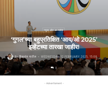
न्यूज ॲट अ ग्लांस
‘गुगल’च्या बहुप्रतिक्षित ‘आय/ओ 2025’
इव्हेंटच्या तारखा जाहीर!
-
By
विक्रांत पाटील
WEDNESDAY, 12 FEBRUARY 2025, 15:08
0
- Advertisment -