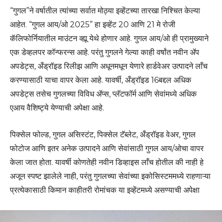
“गुगल”ने वर्षातील त्यांच्या सर्वात मोठ्या इव्हेंटच्या तारखा निश्चित केल्या
आहेत. “गुगल आय/ओ 2025” हा इव्हेंट 20 आणि 21 मे रोजी
कॅलिफोर्नियातील माउंटन व्ह्यू येथे होणार आहे. गुगल आय/ओ ही प्रामुख्याने
एक डेव्हलपर कॉन्फरन्स आहे. परंतु गुगलने गेल्या काही वर्षांत नवीन ॲप
अपडेट्स, अँड्रॉइड रिलीझ आणि अधूनमधून येणारे हार्डवेअर उत्पादने लाँच
करण्यासाठी याचा वापर केला आहे. यावर्षी, अँड्रॉइड 16बद्दल अधिक
अपडेट्स तसेच गुगलच्या विविध ॲप्स, प्लॅटफॉर्म आणि सेवांमध्ये अधिक
एआय वैशिष्ट्ये येण्याची अपेक्षा आहे.
पिक्सेल फोल्ड, गुगल असिस्टंट, पिक्सेल टॅब्लेट, अँड्रॉइड वेअर, गुगल
फोटोज आणि इतर अनेक उत्पादने आणि सेवांसाठी गुगल आय/ओचा वापर
केला जात होता. यावर्षी कोणतेही नवीन डिव्हाइस लाँच होतील की नाही हे
अजून स्पष्ट झालेले नाही, परंतु गुगलच्या सेवांच्या इकोसिस्टममध्ये राहणाऱ्या
प्रत्येकासाठी किमान काहीतरी रोमांचक या इव्हेंटमध्ये असण्याची अपेक्षा