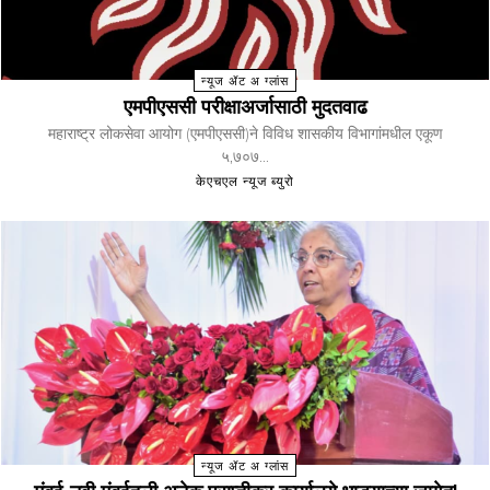
न्यूज ॲट अ ग्लांस
एमपीएससी परीक्षाअर्जासाठी मुदतवाढ
महाराष्ट्र लोकसेवा आयोग (एमपीएससी)ने विविध शासकीय विभागांमधील एकूण
५,७०७...
केएचएल न्यूज ब्युरो
न्यूज ॲट अ ग्लांस