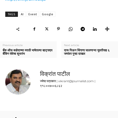
TAGS
AI
Event
Google
Previous article
Next article
बँक ऑफ बडोदाच्या मराठी भाषेतल्या व्हाट्सएप
दारू पिऊन धिंगाणा घालणाऱ्या युवतीसह ६
बँकिंग सेवेचा शुभारंभ
जणांवर गुन्हा दाखल
विक्रांत पाटील
ज्येष्ठ पत्रकार | vikrant@journalist.com |
९१८००७००६८६२