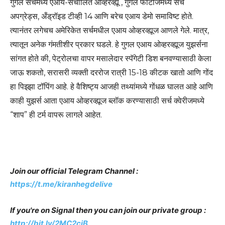
गुगल सर्चमध्ये एआय-संचालित ओव्हरव्ह्यू , गुगल फोटोजमध्ये सर्च
अपग्रेड्स, अँड्रॉइड टीव्ही 14 आणि बरेच एआय डेमो समाविष्ट होते.
त्यानंतर लगेचच अमेरिकेत सर्चमधील एआय ओव्हरव्ह्यूज आणले गेले. मात्र,
त्यातून अनेक गंमतीशीर प्रकार घडले. हे गुगल एआय ओव्हरव्ह्यूज युझर्सना
सांगत होते की, पेट्रोलचा वापर मसालेदार स्पॅगेटी डिश बनवण्यासाठी केला
जाऊ शकतो, सरासरी व्यक्ती दररोज रात्री 15-18 कीटक खातो आणि गोंद
हा पिझ्झा टॉपिंग आहे. हे वैशिष्ट्य आजही तथ्यांमध्ये गोंधळ घालत आहे आणि
काही युझर्स आता एआय ओव्हरव्ह्यूज ब्लॉक करण्यासाठी सर्च क्वेरीजमध्ये
“शाप” ही टर्म वापरू लागले आहेत.
Join our official Telegram Channel :
https://t.me/kiranhegdelive
If you're on Signal then you can join our private group :
http://bit.ly/2MC2cjB