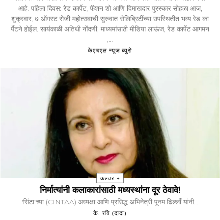
आहे. पहिला दिवस: रेड कार्पेट, फॅशन शो आणि दिमाखदार पुरस्कार सोहळा आज,
शुक्रवार, ७ ऑगस्ट रोजी महोत्सवाची सुरुवात सेलिब्रिटींच्या उपस्थितीत भव्य रेड का
र्पेटने होईल. सायंकाळी अतिथी नोंदणी, माध्यमांसाठी मीडिया लाऊंज, रेड कार्पेट आगमन
,...
केएचएल न्यूज ब्युरो
कल्चर +
निर्मात्यांनी कलाकारांसाठी मध्यस्थांना दूर ठेवावे!
'सिंटा'च्या (CINTAA) अध्यक्षा आणि प्रसिद्ध अभिनेत्री पूनम ढिल्लाँ यांनी...
के. रवि (दादा)