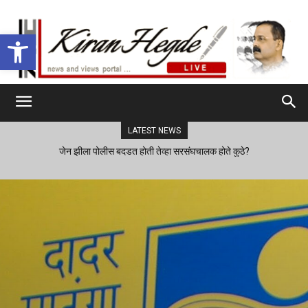
Open toolbar
LATEST NEWS
जेन झीला पोलीस बदडत होती तेव्हा सरसंघचालक होते कुठे?