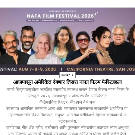
कल्चर +
आजपासून अमेरिकेत रंगणार तिसरा नाफा फिल्म फेस्टिव्हल!
मराठी चित्रपटसृष्टीला जागतिक व्यासपीठ उपलब्ध करून देणारा तिसरा नाफा फिल्म फे
स्टिव्हल २०२६ आजपासून ९ ऑगस्टपर्यंत अमेरिकेतील
कॅलिफोर्निया थिएटर, सॅन होजे येथे भव्य
स्वरूपात आयोजित करण्यात आला आहे. महाराष्ट्र शासनाच्या सहकार्याने आयोजित या
महोत्सवात तीन दिवस चित्रपट, लघुपट, जागतिक प्रीमिअर्स, दिग्गज कलाकारांचे मा
स्टरक्लासेस,
कार्यशाळा, मीट अँड ग्रीट, चर्चासत्रे आणि पुरस्कार सोहळ्यांचा बहारदार संगम अनुभवा
यला मिळणार असल्याचे नाफाचे संस्थापक अध्यक्ष अभिजीत घोलप यांनीं जाहीर केले