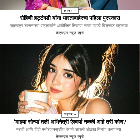
कल्चर +
रोहिणी हट्टंगडी यांना भारताबाहेरचा पहिला पुरस्कार!
महाराष्ट्र शासनाच्या सहकार्याने आयोजित तिसऱ्या नाफा मराठी चित्रपट महोत्सव...
केएचएल न्यूज ब्युरो
कल्चर +
‘माझ्या सोन्या’तली अभिनेत्री ऐश्वर्या नक्की आहे तरी कोण?
मराठी आणि हिंदी मनोरंजनसृष्टीत वेगाने आपली ओळख निर्माण करणाऱ्या...
केएचएल न्यूज ब्युरो