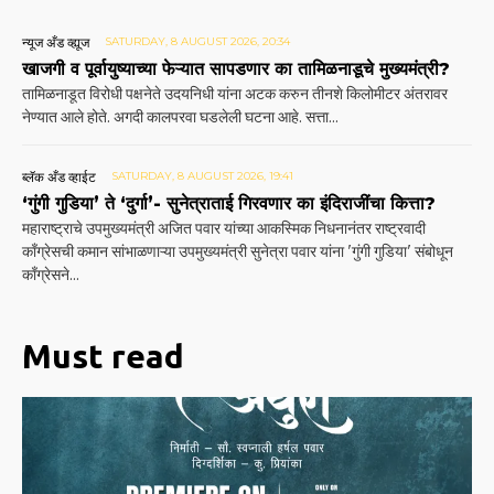
न्यूज अँड व्ह्यूज
SATURDAY, 8 AUGUST 2026, 20:34
खाजगी व पूर्वायुष्याच्या फेऱ्यात सापडणार का तामिळनाडूचे मुख्यमंत्री?
तामिळनाडूत विरोधी पक्षनेते उदयनिधी यांना अटक करुन तीनशे किलोमीटर अंतरावर
नेण्यात आले होते. अगदी कालपरवा घडलेली घटना आहे. सत्ता...
ब्लॅक अँड व्हाईट
SATURDAY, 8 AUGUST 2026, 19:41
‘गुंगी गुडिया’ ते ‘दुर्गा’- सुनेत्राताई गिरवणार का इंदिराजींचा कित्ता?
महाराष्ट्राचे उपमुख्यमंत्री अजित पवार यांच्या आकस्मिक निधनानंतर राष्ट्रवादी
काँग्रेसची कमान सांभाळणाऱ्या उपमुख्यमंत्री सुनेत्रा पवार यांना 'गुंगी गुडिया' संबोधून
काँग्रेसने...
Must read