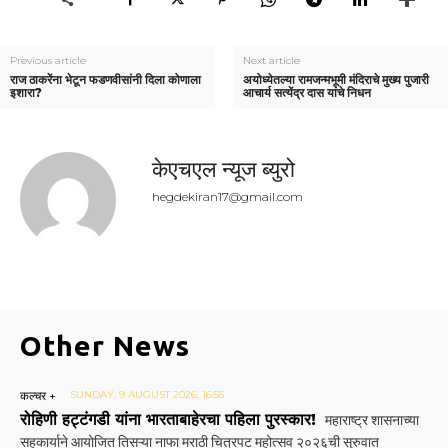
Previous article
Next article
राज ठाकरेंना भेटून फडणवीसांनी दिला कोणाला
अयोध्येतल्या रामजन्मभूमी मंदिराचे मुख्य पुजारी
इशारा?
आचार्य सत्येंद्र दास यांचे निधन
केएचएल न्यूज ब्युरो
hegdekiran17@gmail.com
Other News
कल्चर +
SUNDAY, 9 AUGUST 2026, 16:55
रोहिणी हट्टंगडी यांना भारताबाहेरचा पहिला पुरस्कार!
महाराष्ट्र शासनाच्या
सहकार्याने आयोजित तिसऱ्या नाफा मराठी चित्रपट महोत्सव २०२६ची सुरुवात