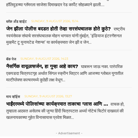
हॉलिवूडच्या ग्लॅमरला साजेशा दिमाखदार रेड कार्पेट सोहळ्याने झाली....
ब्लॅक अँड व्हाईट
SUNDAY, 9 AUGUST 2026, 15:14
जेन झीला पोलीस बदडत होती तेव्हा सरसंघचालक होते कुठे?
राष्ट्रीय
स्वयंसेवक संघाचे सरसंघचालक मोहन भागवत यांनी मुंबईत, 'इंडियाज इंटरनॅशनल
मुव्हमेंट टू युनायटेड नेशन्स' या कार्यक्रमात जेन झी व जेन...
बॅक पेज
SUNDAY, 9 AUGUST 2026, 14:23
नैसर्गिक वायूउत्सर्जन, हा गुन्हा आहे काय?
घाबरून जाऊ नका. पारंपरिक
एकपडदा चित्रपटगृह अर्थात सिंगल स्क्रीन थिएटर आणि आजच्या ग्लोबल युगातील
मल्टीप्लेक्स कल्चरमध्ये कुठेही लक्ष वेधून...
माय व्हॉईस
SUNDAY, 9 AUGUST 2026, 13:27
भाईंदरमध्ये पोलिसांच्या कार्यक्रमात ताकाचा ग्लास आणि …
वाचक हो,
तुम्हाला आठवत असेलच की जुन्या हिंदी चित्रपटात अर्ध्या नोटेचं चिटोरं दाखवलं की
खलनायकाच्या गुहेत विनासायास प्रवेश मिळत...
- Advertisement -