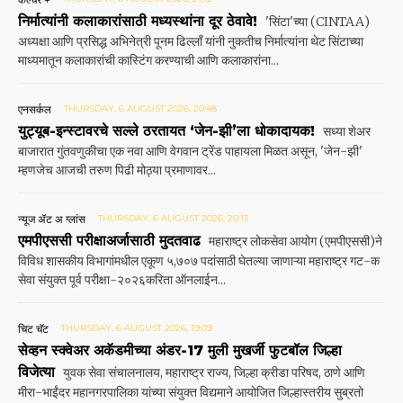
निर्मात्यांनी कलाकारांसाठी मध्यस्थांना दूर ठेवावे!
'सिंटा'च्या (CINTAA)
अध्यक्षा आणि प्रसिद्ध अभिनेत्री पूनम ढिल्लाँ यांनी नुकतीच निर्मात्यांना थेट सिंटाच्या
माध्यमातून कलाकारांची कास्टिंग करण्याची आणि कलाकारांना...
एनसर्कल
THURSDAY, 6 AUGUST 2026, 20:48
युट्यूब-इन्स्टावरचे सल्ले ठरतायत ‘जेन-झी’ला धोकादायक!
सध्या शेअर
बाजारात गुंतवणुकीचा एक नवा आणि वेगवान ट्रेंड पाहायला मिळत असून, 'जेन-झी'
म्हणजेच आजची तरुण पिढी मोठ्या प्रमाणावर...
न्यूज ॲट अ ग्लांस
THURSDAY, 6 AUGUST 2026, 20:13
एमपीएससी परीक्षाअर्जासाठी मुदतवाढ
महाराष्ट्र लोकसेवा आयोग (एमपीएससी)ने
विविध शासकीय विभागांमधील एकूण ५,७०७ पदांसाठी घेतल्या जाणाऱ्या महाराष्ट्र गट-क
सेवा संयुक्त पूर्व परीक्षा-२०२६करिता ऑनलाईन...
चिट चॅट
THURSDAY, 6 AUGUST 2026, 19:09
सेव्हन स्क्वेअर अकॅडमीच्या अंडर-17 मुली मुखर्जी फुटबॉल जिल्हा
विजेत्या
युवक सेवा संचालनालय, महाराष्ट्र राज्य, जिल्हा क्रीडा परिषद, ठाणे आणि
मीरा-भाईंदर महानगरपालिका यांच्या संयुक्त विद्यमाने आयोजित जिल्हास्तरीय सुब्रतो