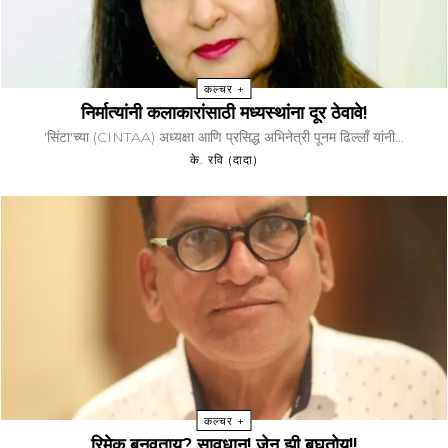
कल्चर +
निर्मात्यांनी कलाकारांसाठी मध्यस्थांना दूर ठेवावे!
'सिंटा'च्या (CINTAA) अध्यक्षा आणि प्रसिद्ध अभिनेत्री पूनम ढिल्लाँ यांनी...
के. रवि (दादा)
कल्चर +
रिमेक बनवताय? सावधान! जेन झी बघतोय!!