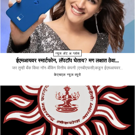
न्यूज ॲट अ ग्लांस
ईएमआयवर स्मार्टफोन, लॅपटॉप घेताय? मग लक्षात ठेवा…
जर तुम्ही बँक किंवा नॉन-बँकिंग वित्तीय कंपनी (एनबीएफसी)कडून ईएमआयवर...
केएचएल न्यूज ब्युरो