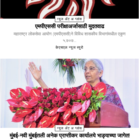
न्यूज ॲट अ ग्लांस
एमपीएससी परीक्षाअर्जासाठी मुदतवाढ
महाराष्ट्र लोकसेवा आयोग (एमपीएससी)ने विविध शासकीय विभागांमधील एकूण
५,७०७...
केएचएल न्यूज ब्युरो
न्यूज ॲट अ ग्लांस
मुंबई-नवी मुंबईतली अनेक प्राप्तीकर कार्यालये भाड्याच्या जागेत!