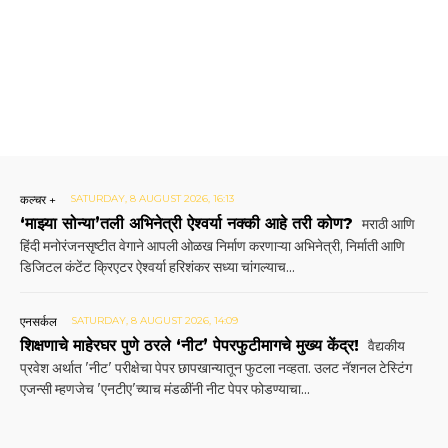
कल्चर +
SATURDAY, 8 AUGUST 2026, 16:13
‘माझ्या सोन्या’तली अभिनेत्री ऐश्वर्या नक्की आहे तरी कोण?
मराठी आणि
हिंदी मनोरंजनसृष्टीत वेगाने आपली ओळख निर्माण करणाऱ्या अभिनेत्री, निर्माती आणि
डिजिटल कंटेंट क्रिएटर ऐश्वर्या हरिशंकर सध्या चांगल्याच...
एनसर्कल
SATURDAY, 8 AUGUST 2026, 14:09
शिक्षणाचे माहेरघर पुणे ठरले ‘नीट’ पेपरफुटीमागचे मुख्य केंद्र!
वैद्यकीय
प्रवेश अर्थात 'नीट' परीक्षेचा पेपर छापखान्यातून फुटला नव्हता. उलट नॅशनल टेस्टिंग
एजन्सी म्हणजेच 'एनटीए'च्याच मंडळींनी नीट पेपर फोडण्याचा...