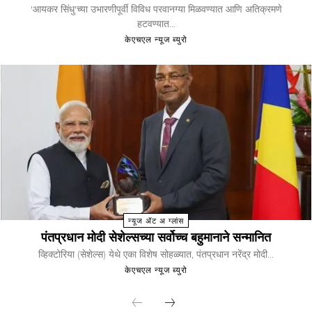
'आयकर सिंधु'च्या उभारणीपूर्वी विविध परवानग्या मिळवण्यात आणि अतिक्रमणे
हटवण्यात...
केएचएल न्यूज ब्युरो
न्यूज ॲट अ ग्लांस
पंतप्रधान मोदी सेशेल्सच्या सर्वोच्च बहुमानाने सन्मानित
व्हिक्टोरिया (सेशेल्स) येथे एका विशेष सोहळ्यात, पंतप्रधान नरेंद्र मोदी...
केएचएल न्यूज ब्युरो