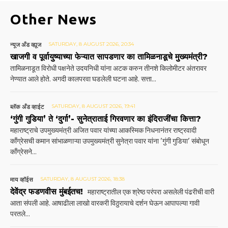
Other News
न्यूज अँड व्ह्यूज
SATURDAY, 8 AUGUST 2026, 20:34
खाजगी व पूर्वायुष्याच्या फेऱ्यात सापडणार का तामिळनाडूचे मुख्यमंत्री?
तामिळनाडूत विरोधी पक्षनेते उदयनिधी यांना अटक करुन तीनशे किलोमीटर अंतरावर
नेण्यात आले होते. अगदी कालपरवा घडलेली घटना आहे. सत्ता...
ब्लॅक अँड व्हाईट
SATURDAY, 8 AUGUST 2026, 19:41
‘गुंगी गुडिया’ ते ‘दुर्गा’- सुनेत्राताई गिरवणार का इंदिराजींचा कित्ता?
महाराष्ट्राचे उपमुख्यमंत्री अजित पवार यांच्या आकस्मिक निधनानंतर राष्ट्रवादी
काँग्रेसची कमान सांभाळणाऱ्या उपमुख्यमंत्री सुनेत्रा पवार यांना 'गुंगी गुडिया' संबोधून
काँग्रेसने...
माय व्हॉईस
SATURDAY, 8 AUGUST 2026, 18:38
देवेंद्र फडणवीस मुंबईतच!
महाराष्ट्रातील एक श्रेष्ठ परंपरा असलेली पंढरीची वारी
आता संपली आहे. आषाढीला लाखो वारकरी विठुरायाचे दर्शन घेऊन आपापल्या गावी
परतले...