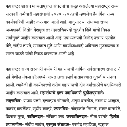
महाराष्ट्र शासन मान्यताप्राप्त संघटनांचा समूह असलेल्या महाराष्ट्र राज्य
सरकारी कर्मचारी महासंघाची २०२५ -२०२७ची म्हणजेच द्वैवार्षिक राज्य
कार्यकारिणी जाहीर करण्यात आली आहे. यानुसार या संघाच्या राज्य
अध्यक्षपदी नितीन देशमुख तर महासचिवपदी सुदर्शन शिंदे यांची निवड
सर्वानुमते जाहीर करण्यात आली आहे. उपाध्यक्षपदी विनोद परमार, प्रमोद
मोरे, संदीप तारगे, उमाकांत मुळे आणि कार्याध्यक्षपदी अविनाश भुजबळराव व
सागर घाडगे यांची निवड करण्यात आली आहे.
महाराष्ट्र राज्य सरकारी कर्मचारी महासंघाची वार्षिक सर्वसाधारण सभा ठाणे
पूर्व येथील मंगला हॉलमध्ये अत्यंत उत्साहपूर्ण वातावरणात नुकतीच संपन्न
झाली. त्यावेळी ही कार्यकारणी तसेच महासंघाची दोन वर्षांसाठीचे पदाधिकारी
जाहीर करण्यात आले.
महासंघाचे इतर पदाधिकारी पुढीलप्रमाणेः
सहसचिव-
संजय पतंगे, दत्तात्रय सोनवणे, अतुल बनसोड, नवनाथ आव्हाड,
मकरंद बापर्डेकर, सुधीर कात्रे,
उपसचिव-
चंद्रकांत निमाळे, शंकर वानखेडे,
विलास गुरव,
खजिनदार-
संचिता परब,
उपखजिनदार-
नीता वरंगटे,
हिशोब
तपासणीस-
संदीप सावंत,
प्रमुख संघटक-
प्रमोद महाडिक, उल्हास