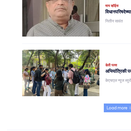
माय व्हॉईस
विधानपरिषदेच्
नितीन सावंत
डेली पल्स
अभियांत्रिकी प
केएचएल न्यूज ब्युर
Load more