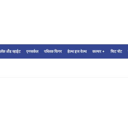
्लॅक अँड व्हाईट
एनसर्कल
पब्लिक फिगर
हेल्थ इज वेल्थ
कल्चर +
चिट चॅट