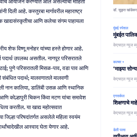
ोत्सवाचे आयोजन करण्यात आले असल्याची माहिती
ी दिली आहे. कस्तुरबा मार्गावरील महाराष्ट्र
डॉ. सुकृत खांडेकर
िक खाद्यसंस्कृतीचा आणि कलेचा संगम पाहायला
मुंबई स्पेशल
मुंबईत पालिक
केएचएल न्यूज ब्य
्रीय शेफ विष्णू मनोहर यांच्या हस्ते होणार आहे.
यपूर्ण पदार्थ उपलब्ध असतील. नागपूर परिसरातले
कल्चर +
िठाई; पुणे परिसरातली मिसळ-पाव, वडा पाव आणि
‘माझ्या सोन्
ी संबंधित पदार्थ; मालवणातले मालवणी
केएचएल न्यूज ब्य
ली नान कालिया, डालिंबी उसळ आणि स्थानिक
एनसर्कल
सा आणि कोल्हापुरी चिकन किंवा मटण यांचा समावेश
शिक्षणाचे मा
िनिधित्व करतील. या खाद्य महोत्सवात
केएचएल न्यूज ब्य
या जिल्हा परिषदांतर्गत असलेले महिला स्वयंम
र्थांचादेखील आस्वाद घेता येणार आहे.
डेली पल्स
युपीआय आणि र