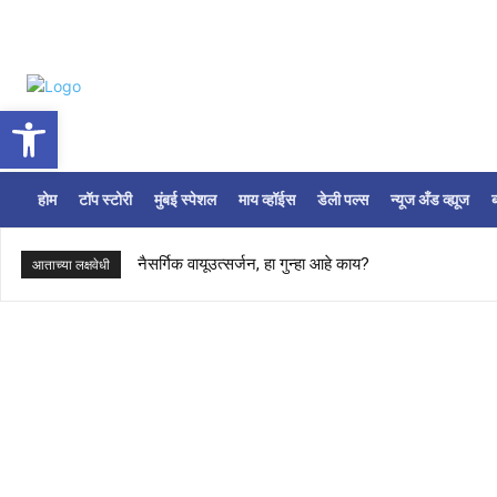
Open toolbar
होम
टॉप स्टोरी
मुंबई स्पेशल
माय व्हॉईस
डेली पल्स
न्यूज अँड व्ह्यूज
ब
नैसर्गिक वायूउत्सर्जन, हा गुन्हा आहे काय?
आताच्या लक्षवेधी