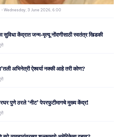
-
Wednesday, 3 June 2026, 6:00
ा सुविधा केंद्रात जन्म-मृत्यू नोंदणीसाठी स्वतंत्र खिडकी
ुरो
या’तली अभिनेत्री ऐश्वर्या नक्की आहे तरी कोण?
ुरो
हेरघर पुणे ठरले ‘नीट’ पेपरफुटीमागचे मुख्य केंद्र!
ुरो
ुपे व्यवहारांवरच्या शुल्कामागे अमेरिकेचा दबाव?