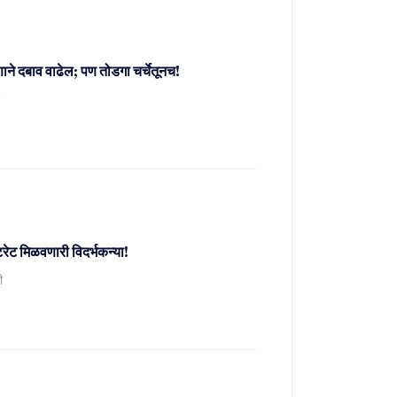
ाने दबाव वाढेल; पण तोडगा चर्चेतूनच!
र
रेट मिळवणारी विदर्भकन्या!
ी