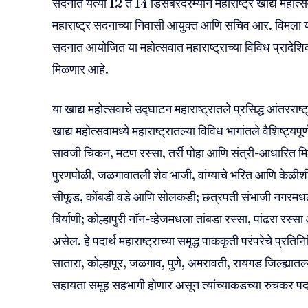
सदनात येत्या 12 ते 14 डिसेंबरदरम्यान महाराष्ट्र खाद्य मह
महाराष्ट्र सदनाच्या निवासी आयुक्त आणि सचिव आर. विमला यांन
सदनात आयोजित या महोत्सवात महाराष्ट्राच्या विविध प्रादेश
मिळणार आहे.
या खाद्य महोत्सवाचे उद्घाटन महाराष्ट्रातले प्रसिद्ध आंतरराष्ट
खाद्य महोत्सवामध्ये महाराष्ट्रातल्या विविध भागांतले वैशिष्ट्
सावजी चिकन, मटण रस्सा, तर्री पोहा आणि संत्री-आधारित म
पुरणपोळी, जळगावातली शेव भाजी, वांग्याचे भरित आणि केळीश
सीफूड, कोंबडी वडे आणि सोलकडी; छत्रपती संभाजी नगरमध
बिर्याणी; कोल्हापुरी नॉन-व्हेजमधला तांबडा रस्सा, पांढरा रस्
असेल. हे पदार्थ महाराष्ट्राच्या समृद्ध पाककृती परंपरेचे प्रत
सातारा, कोल्हापूर, जळगाव, पुणे, अमरावती, रायगड जिल्ह्यातल्
सहायता समूह सहभागी होणार असून त्यांच्याकडच्या रुचकर पदा