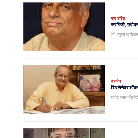
माय व्हॉईस
जरांगेजी, उपोषण
डॉ. सुकृत खांडेक
बॅक पेज
शिवसेनेवर डॉक्ट
योगेश वसंत त्रिवेद