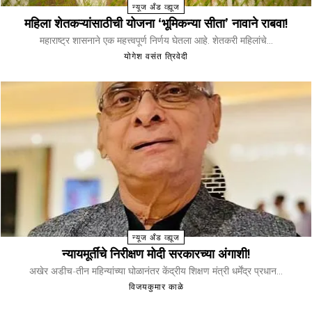
न्यूज अँड व्ह्यूज
महिला शेतकऱ्यांसाठीची योजना ‘भूमिकन्या सीता’ नावाने राबवा!
महाराष्ट्र शासनाने एक महत्त्वपूर्ण निर्णय घेतला आहे. शेतकरी महिलांचे...
योगेश वसंत त्रिवेदी
न्यूज अँड व्ह्यूज
न्यायमूर्तींचे निरीक्षण मोदी सरकारच्या अंगाशी!
अखेर अडीच-तीन महिन्यांच्या घोळानंतर केंद्रीय शिक्षण मंत्री धर्मेंद्र प्रधान...
विजयकुमार काळे