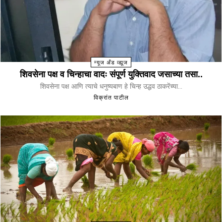
न्यूज अँड व्ह्यूज
शिवसेना पक्ष व चिन्हाचा वादः संपूर्ण युक्तिवाद जसाच्या तसा..
शिवसेना पक्ष आणि त्याचे धनुष्यबाण हे चिन्ह उद्धव ठाकरेंच्या...
विक्रांत पाटील