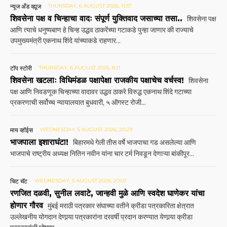
न्यूज अँड व्ह्यूज
THURSDAY, 6 AUGUST 2026, 11:37
शिवसेना पक्ष व चिन्हाचा वादः संपूर्ण युक्तिवाद जसाच्या तसा..
शिवसेना पक्ष
आणि त्याचे धनुष्यबाण हे चिन्ह उद्धव ठाकरेंच्या गटाकडे पुन्हा जाणार की राज्याचे
उपमुख्यमंत्री एकनाथ शिंदे यांच्याकडे राहणार...
टॉप स्टोरी
THURSDAY, 6 AUGUST 2026, 8:11
शिवसेना खटलाः विधिमंडळ पक्षापेक्षा राजकीय पक्षाचेच वर्चस्व!
शिवसेना
पक्ष आणि निवडणूक चिन्हाच्या वादावर उद्धव ठाकरे विरुद्ध एकनाथ शिंदे गटाच्या
प्रकरणाची सर्वोच्च न्यायालयात बुधवारी, ५ ऑगस्ट रोजी...
माय व्हॉईस
WEDNESDAY, 5 AUGUST 2026, 20:29
भाजपाला इशाराघंटा!
बिहारमधे गेली तीस वर्षे भाजपाचा गड असलेल्या आणि
भाजपाचे राष्ट्रीय अध्यक्ष नितिन नवीन यांना चार टर्म निवडून देणाऱ्या बांकीपूर...
चिट चॅट
WEDNESDAY, 5 AUGUST 2026, 20:03
रणजित दळवी, सुनील लवाटे, जान्हवी मुळे आणि स्वदेश घाणेकर यांचा
होणार गौरव
मुंबई मराठी पत्रकार संघाच्या वतीने क्रीडा पत्रकारिता क्षेत्रात
उल्लेखनीय योगदान देणार्‍या पत्रकारांना दरवर्षी प्रदान करण्यात येणार्‍या क्रीडा