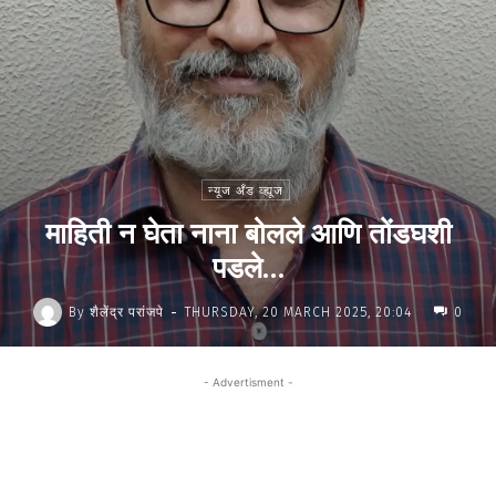
न्यूज अँड व्ह्यूज
माहिती न घेता नाना बोलले आणि तोंडघशी
पडले…
-
By
शैलेंद्र परांजपे
THURSDAY, 20 MARCH 2025, 20:04
0
- Advertisment -