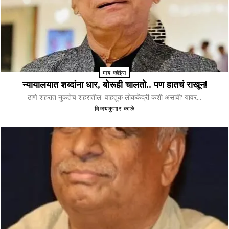
माय व्हॉईस
न्यायालयात शब्दांना धार, बोरूही चालतो.. पण हातचं राखून!
ठाणे शहरात नुकतेच शहरातील 'वाहतूक लोककेंद्री कशी असावी' यावर...
विजयकुमार काळे