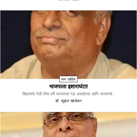
माय व्हॉईस
भाजपाला इशाराघंटा!
बिहारमधे गेली तीस वर्षे भाजपाचा गड असलेल्या आणि भाजपाचे...
डॉ. सुकृत खांडेकर