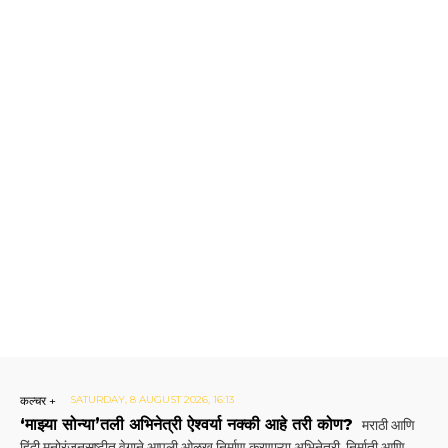
कल्चर +
SATURDAY, 8 AUGUST 2026, 16:13
‘माझ्या सोन्या’तली अभिनेत्री ऐश्वर्या नक्की आहे तरी कोण?
मराठी आणि
हिंदी मनोरंजनसृष्टीत वेगाने आपली ओळख निर्माण करणाऱ्या अभिनेत्री, निर्माती आणि