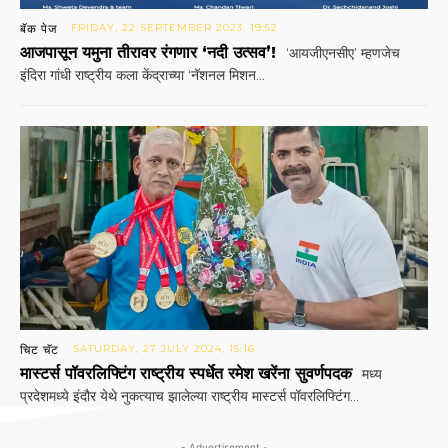
बॅक पेज
FRIDAY, 22 SEPTEMBER 2023, 19:52
आजपासून यमुना तीरावर रंगणार ‘नदी उत्सव’!
‘आयजीएनसीए’ म्हणजेच
इंदिरा गांधी राष्‍ट्रीय कला केंद्राच्या ‘नॅशनल मिशन...
चिट चॅट
SATURDAY, 27 JULY 2024, 15:16
मास्टर्स पॉवरलिफ्टिंग राष्ट्रीय स्पर्धेत रमेश खरेंना सुवर्णपदक
मध्य
प्रदेशमध्ये इंदौर येथे नुकत्याच झालेल्या राष्ट्रीय मास्टर्स पॉवरलिफ्टिंग...
- Advertisement -