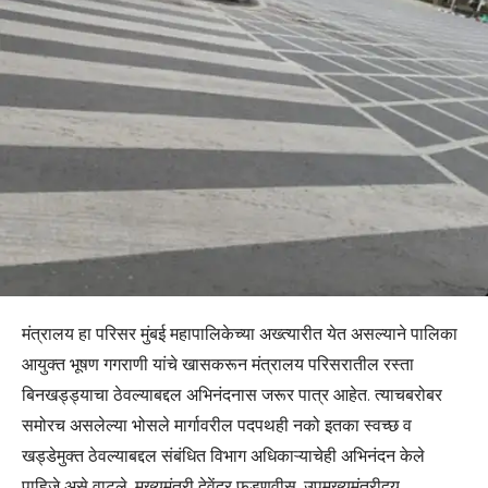
मंत्रालय हा परिसर मुंबई महापालिकेच्या अख्त्यारीत येत असल्याने पालिका
आयुक्त भूषण गगराणी यांचे खासकरून मंत्रालय परिसरातील रस्ता
बिनखड्ड्याचा ठेवल्याबद्दल अभिनंदनास जरूर पात्र आहेत. त्याचबरोबर
समोरच असलेल्या भोसले मार्गावरील पदपथही नको इतका स्वच्छ व
खड्डेमुक्त ठेवल्याबद्दल संबंधित विभाग अधिकाऱ्याचेही अभिनंदन केले
पाहिजे असे वाटले. मुख्यमंत्री देवेंद्र फडणवीस, उपमुख्यमंत्रीद्वय