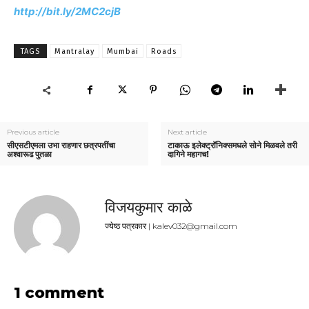
http://bit.ly/2MC2cjB
TAGS
Mantralay
Mumbai
Roads
Previous article
Next article
सीएसटीएमला उभा राहणार छत्रपतींचा
टाकाऊ इलेक्ट्रॉनिक्समधले सोने मिळवले तरी
अश्वारूढ पुतळा
दागिने महागच!
विजयकुमार काळे
ज्येष्ठ पत्रकार | kalev032@gmail.com
1 comment