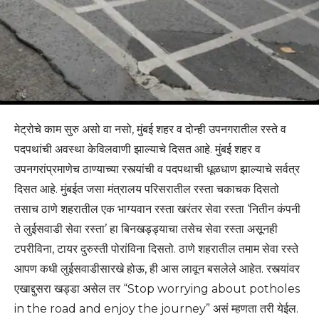
मेट्रोचे काम सुरु असो वा नसो, मुंबई शहर व दोन्ही उपनगरातील रस्ते व
पदपथांची अवस्था केविलवाणी झाल्याचे दिसत आहे. मुंबई शहर व
उपनगरांप्रमाणेच ठाण्याच्या रस्त्यांची व पदपथाची धूळधाण झाल्याचे सर्वत्र
दिसत आहे. मुंबईत जसा मंत्रालय परिसरातील रस्ता चकाचक दिसतो
तसाच ठाणे शहरातील एक भाग्यवान रस्ता खरंतर सेवा रस्ता ‘नितीन कंपनी
ते लुईसवाडी सेवा रस्ता’ हा बिनखड्ड्याचा तसेच सेवा रस्ता असूनही
टपरीविना, टायर दुरुस्ती पोरांविना दिसतो. ठाणे शहरातील तमाम सेवा रस्ते
आपण कधी लुईसवाडीसारखे होऊ, ही आस लावून बसलेले आहेत. रस्त्यांवर
एखाद्दुसरा खड्डा असेल तर “Stop worrying about potholes
in the road and enjoy the journey” असं म्हणता तरी येईल.