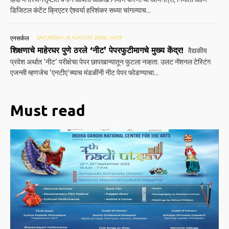
डिजिटल कंटेंट क्रिएटर ऐश्वर्या हरिशंकर सध्या चांगल्याच...
एनसर्कल
SATURDAY, 8 AUGUST 2026, 14:09
शिक्षणाचे माहेरघर पुणे ठरले ‘नीट’ पेपरफुटीमागचे मुख्य केंद्र!
वैद्यकीय
प्रवेश अर्थात 'नीट' परीक्षेचा पेपर छापखान्यातून फुटला नव्हता. उलट नॅशनल टेस्टिंग
एजन्सी म्हणजेच 'एनटीए'च्याच मंडळींनी नीट पेपर फोडण्याचा...
Must read