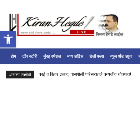
Open toolbar
होम
टॉप स्टोरी
मुंबई स्पेशल
माय व्हॉईस
डेली पल्स
न्यूज अँड व्ह्यूज
ब
पवई व विहार तलाव, पासपोली परिसरातले वन्यजीव धोक्यात!
आताच्या लक्षवेधी