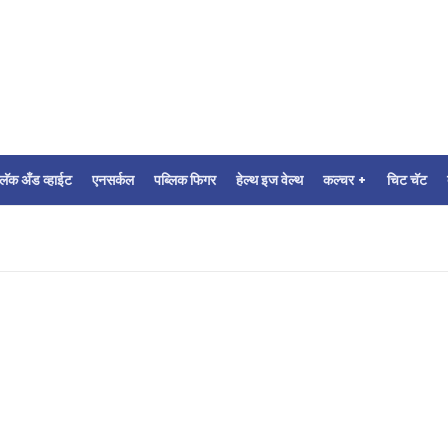
्लॅक अँड व्हाईट
एनसर्कल
पब्लिक फिगर
हेल्थ इज वेल्थ
कल्चर +
चिट चॅट