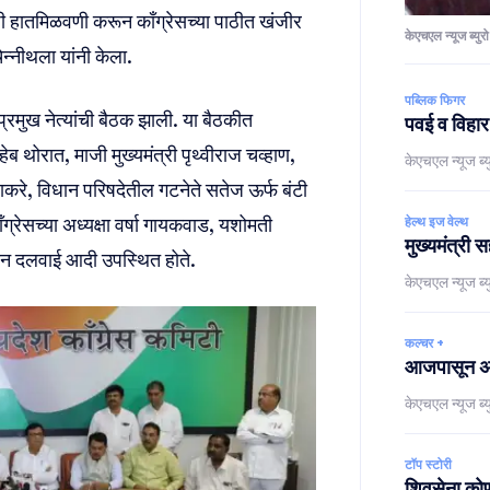
ी हातमिळवणी करून काँग्रेसच्या पाठीत खंजीर
केएचएल न्यूज ब्युरो
ेन्नीथला यांनी केला.
पब्लिक फिगर
 प्रमुख नेत्यांची बैठक झाली. या बैठकीत
पवई व विहार
ाहेब थोरात, माजी मुख्यमंत्री पृथ्वीराज चव्हाण,
केएचएल न्यूज ब्य
 ठाकरे, विधान परिषदेतील गटनेते सतेज ऊर्फ बंटी
ाँग्रेसच्या अध्यक्षा वर्षा गायकवाड, यशोमती
हेल्थ इज वेल्थ
मुख्यमंत्री 
ेन दलवाई आदी उपस्थित होते.
केएचएल न्यूज ब्य
कल्चर +
आजपासून अमे
केएचएल न्यूज ब्य
टॉप स्टोरी
शिवसेना कोणा