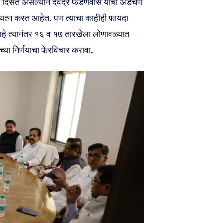
्वेत दिसत असल्याने देवेंद्र फडणवीस यांची अडचण
ी प्रयत्न करत आहेत. पण त्याचा काहीही फायदा
 आहे त्यानंतर १६ व १७ तारखेला लोणावळ्यात
च्या निर्णयाचा फेरविचार करावा.