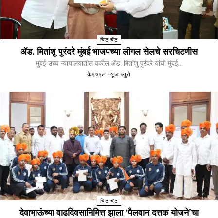
चिट चॅट
ॲड. मितांशु पुरंदरे मुंबई भाजपच्या लीगल सेलचे सरचिटणीस
मुंबई उच्च न्यायालयातील वकील ॲड. मितांशु पुरंदरे यांची मुंबई...
केएचएल न्यूज ब्युरो
चिट चॅट
देवाभाऊंच्या वाढदिवसानिमित्त झाला ‘पैलवान दत्तक योजने’चा