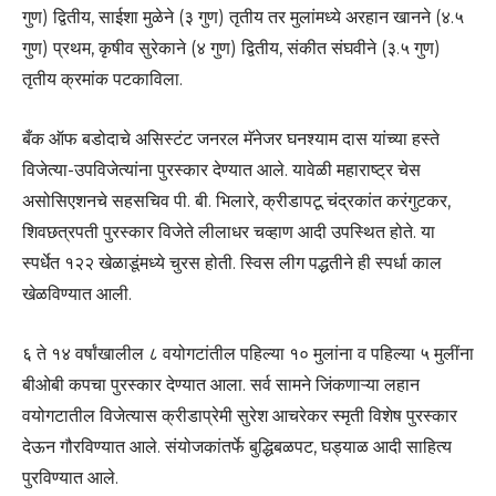
गुण) द्वितीय, साईशा मुळेने (३ गुण) तृतीय तर मुलांमध्ये अरहान खानने (४.५
गुण) प्रथम, कृषीव सुरेकाने (४ गुण) द्वितीय, संकीत संघवीने (३.५ गुण)
तृतीय क्रमांक पटकाविला.
बँक ऑफ बडोदाचे असिस्टंट जनरल मॅनेजर घनश्याम दास यांच्या हस्ते
विजेत्या-उपविजेत्यांना पुरस्कार देण्यात आले. यावेळी महाराष्ट्र चेस
असोसिएशनचे सहसचिव पी. बी. भिलारे, क्रीडापटू चंद्रकांत करंगुटकर,
शिवछत्रपती पुरस्कार विजेते लीलाधर चव्हाण आदी उपस्थित होते. या
स्पर्धेत १२२ खेळाडूंमध्ये चुरस होती. स्विस लीग पद्धतीने ही स्पर्धा काल
खेळविण्यात आली.
६ ते १४ वर्षांखालील ८ वयोगटांतील पहिल्या १० मुलांना व पहिल्या ५ मुलींना
बीओबी कपचा पुरस्कार देण्यात आला. सर्व सामने जिंकणाऱ्या लहान
वयोगटातील विजेत्यास क्रीडाप्रेमी सुरेश आचरेकर स्मृती विशेष पुरस्कार
देऊन गौरविण्यात आले. संयोजकांतर्फे बुद्धिबळपट, घड्याळ आदी साहित्य
पुरविण्यात आले.