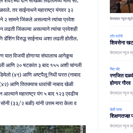
ेतील शेवटच्या दोन साखळी लढतींमध्ये भामा सी.
िळवले. तर साईनाथने महाराष्ट्र यंगवर ३२
ने २ सामने जिंकले असल्याने त्यांचा प्रवेश
केएचएल न्यूज ब्युरो
 लढती जिंकल्या असल्याने त्यांचा प्रवेशही
टॉप स्टोरी
यन आणि डॅशिंग विरुद्ध साईनाथ अशा लढती होतील.
शिवसेना खटला
केएचएल न्यूज ब्य
ारण यात विजयी होणाऱ्या संघालाच आगेकूच
घेतली आणि २० षटकांत ३ बाद १५५ अशी चांगली
चिट चॅट
न डिमेलो (४९) आणि अष्टपैलू निधी घरत (नाबाद
रणजित दळवी,
होणार गौरव
ह (४२) आणि तितक्याच धावांची नाबाद खेळी
केएचएल न्यूज ब्य
 आल्याने महाराष्ट्र यंग ५ बाद १२३ एवढीच
नी (३३/२ बळी) यांनी उत्तम मारा केला व
डेली पल्स
शिक्षणतज्ज्ञ 
केएचएल न्यूज ब्य