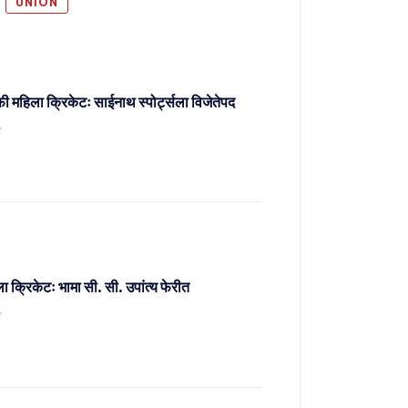
UNION
ी महिला क्रिकेटः साईनाथ स्पोर्ट्सला विजेतेपद
ो
 क्रिकेटः भामा सी. सी. उपांत्य फेरीत
ो