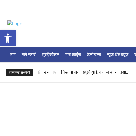
Open toolbar
होम
टॉप स्टोरी
मुंबई स्पेशल
माय व्हॉईस
डेली पल्स
न्यूज अँड व्ह्यूज
ब
शिवसेना पक्ष व चिन्हाचा वादः संपूर्ण युक्तिवाद जसाच्या तसा..
शिवसेना खटलाः विधिमंडळ पक्षापेक्षा राजकीय पक्षाचेच वर्चस्व!
आताच्या लक्षवेधी