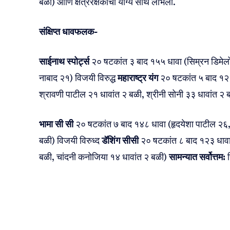
बळी) आणि क्षेत्ररक्षकांची योग्य साथ लाभली.
संक्षिप्त धावफलक-
साईनाथ स्पोर्ट्स
२० षटकांत ३ बाद १५५ धावा (सिम्रन डिमेलो
नाबाद २१) विजयी विरुद्ध
महाराष्ट्र यंग
२० षटकांत ५ बाद १२३
श्रावणी पाटील २१ धावांत २ बळी, श्रीनी सोनी ३३ धावांत २
भामा सी सी
२० षटकांत ७ बाद १४८ धावा (हृदयेशा पाटील २६, र
बळी) विजयी विरुध्द
डॅशिंग सीसी
२० षटकांत ८ बाद १२३ धावा (
बळी, चांदनी कनोजिया १४ धावांत २ बळी)
सामन्यात सर्वोत्तम:
र