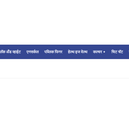
्लॅक अँड व्हाईट
एनसर्कल
पब्लिक फिगर
हेल्थ इज वेल्थ
कल्चर +
चिट चॅट