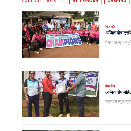
EXPLORE TAGS ⟶
AJIT GHOSH
DASHING
चिट चॅट
अजित घोष ट्रॉफ
केएचएल न्यूज ब्युर
बॅक पेज
अजित घोष महिला
केएचएल न्यूज ब्युर