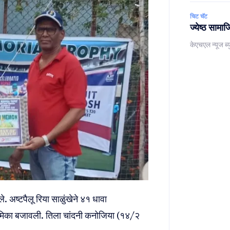
चिट चॅट
ज्येष्ठ सामाज
केएचएल न्यूज ब्य
. अष्टपैलू रिया साळुंखेने ४१ धावा
भूमिका बजावली. तिला चांदनी कनोजिया (१४/२