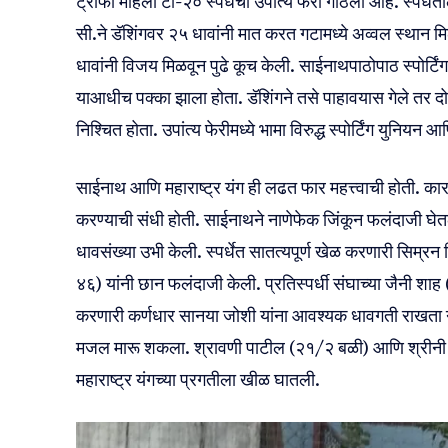
ट्रॉफी महिला टी-२० स्पर्धेची उपांत्य फेरी गाठली आहे. स्पर्ध
सी.ने डॅशिंगवर २५ धावांनी मात करत गटामध्ये अव्वल स्थान म
धावांनी विजय मिळवून पुढे कूच केली. साईनाथपाठोपाठ स्पोर्टिंग
याआधीच पक्का झाला होता. डॅशिंगने तसे पाहावयास गेले तर दोन
निश्चित होता. उपांत्य फेरीमध्ये भामा विरुद्ध स्पोर्टिंग युनि
साईनाथ आणि महाराष्ट्र यंग ही लढत फार महत्त्वाची होती. क
करण्याची संधी होती. साईनाथने नाणेफेक जिंकून फलंदाजी 
धावसंख्या उभी केली. स्पर्धेत सातत्यपूर्ण खेळ करणारी सिम्र
४६) यांनी छान फलंदाजी केली. प्रतिस्पर्धी संघाच्या जैनी शा
करणारी कर्णधार सानया जोशी यांना आवश्यक धावगती राखता न
मजल मारू शकला. श्रावणी पाटील (२१/२ बळी) आणि श्रीनी सो
महाराष्ट्र यंगच्या प्रगतीला खीळ घातली.