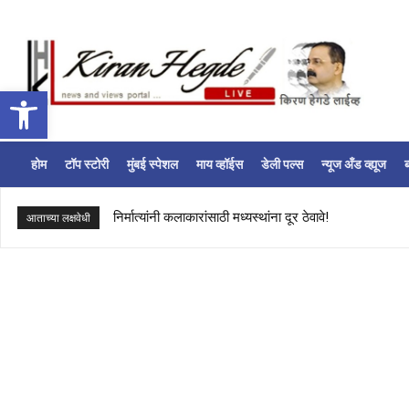
Open toolbar
होम
टॉप स्टोरी
मुंबई स्पेशल
माय व्हॉईस
डेली पल्स
न्यूज अँड व्ह्यूज
ब
निर्मात्यांनी कलाकारांसाठी मध्यस्थांना दूर ठेवावे!
आताच्या लक्षवेधी