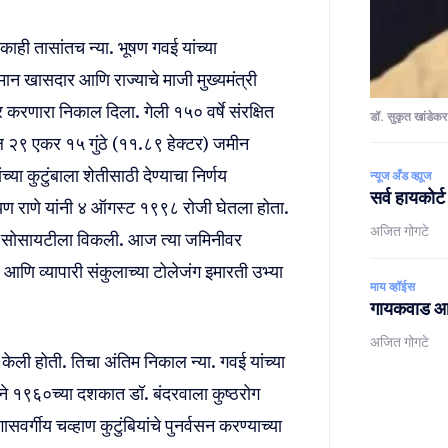
काही तासांतच न्या. भूषण गवई यांच्या
्यमान खासदार आणि राज्याचे माजी मुख्यमंत्री
 करणारा निकाल दिला. गेली १५० वर्षे संरक्षित
डॉ. सुकृत खांडेकर
ल २९ एकर १५ गुंठे (११.८९ हेक्टर) जमीन
्या कुटुंबाला शेतीसाठी देण्याचा निर्णय
न्यूज अँड व्ह्यूज
सर्व हायकोर्
रायण राणे यांनी ४ ऑगस्ट १९९८ रोजी घेतला होता.
अजित गोगटे
िंग सोसायटीला विकली. आज त्या जमिनीवर
 आणि व्यापारी संकुलाच्या टोलेजंग इमारती उभ्या
माय व्हॉईस
गायकवाड आयो
अजित गोगटे
केली होती. तिचा अंतिम निकाल न्या. गवई यांच्या
रने १९६०च्या दशकात डॉ. बंदरवाला कुष्ठरोग
सवर्गीय चव्हाण कुटुंबियांचे पुनर्वसन करण्याच्या