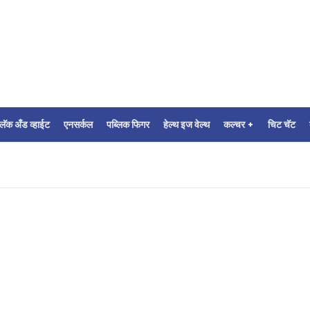
्लॅक अँड व्हाईट
एनसर्कल
पब्लिक फिगर
हेल्थ इज वेल्थ
कल्चर +
चिट चॅट