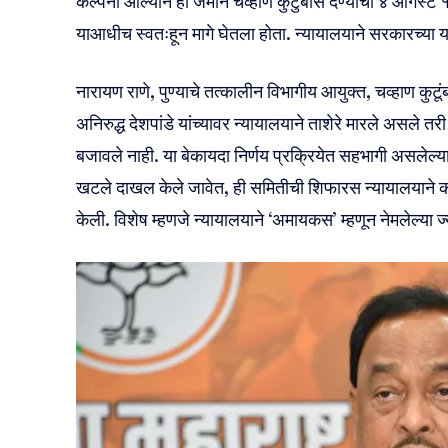
कल्पना आल्याने ही जमीन चव्हाण कुटुंबास देण्याचा ४ ऑगस्ट 
याआधीच स्वतःहून मागे घेतला होता. न्यायालयाने सरकारच्या या 
नारायण राणे, पुण्याचे तत्कालीन विभागीय आयुक्त, चव्हाण कुटू
अनिरुद्ध देशपांडे यांच्यावर न्यायालयाने ताशेरे मारले असले तरी
बजावले नाही. या बेकायदा निर्णय प्रक्रियेत सहभागी असलेल्य
खटले दाखल केले जावेत, ही समितीची शिफारस न्यायालयाने कोणते
केली. विशेष म्हणजे न्यायालयाने ‘अमायकस’ म्हणून नेमलेल्या ज्