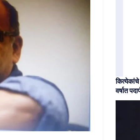
कित्येकां
वर्षात पदार