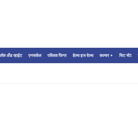
्लॅक अँड व्हाईट
एनसर्कल
पब्लिक फिगर
हेल्थ इज वेल्थ
कल्चर +
चिट चॅट