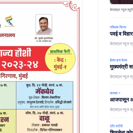
केएचएल न्यूज ब्युरो
पब्लिक फिगर
पवई व विहार
केएचएल न्यूज ब्य
हेल्थ इज वेल्थ
मुख्यमंत्री 
केएचएल न्यूज ब्य
कल्चर +
आजपासून अमे
केएचएल न्यूज ब्य
टॉप स्टोरी
शिवसेना कोणा