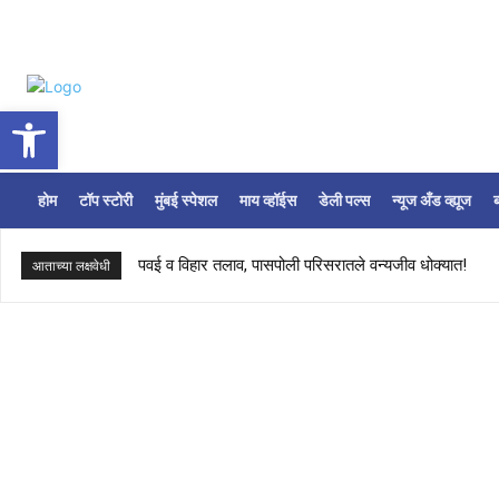
Open toolbar
होम
टॉप स्टोरी
मुंबई स्पेशल
माय व्हॉईस
डेली पल्स
न्यूज अँड व्ह्यूज
ब
पवई व विहार तलाव, पासपोली परिसरातले वन्यजीव धोक्यात!
आताच्या लक्षवेधी