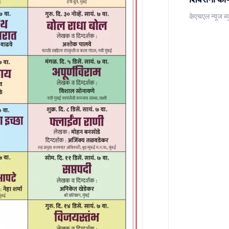
केएचएल न्यूज ब्य