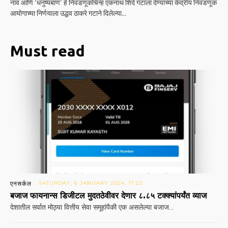
नाव आणि 'धनुष्यबाण' हे निवडणूकचिन्ह एकनाथ शिंदे गटाला देण्याच्या केंद्रीय निवडणूक
आयोगाच्या निर्णयाला उद्धव ठाकरे गटाने दिलेल्या...
Must read
एनसर्कल
SATURDAY, 6 JANUARY 2024, 17:22
बजाज फायनान्स डिजीटल मुदतठेवीवर देणार ८.८५ टक्क्यांपर्यंत व्याज
देशातील सर्वात मोठ्या वित्तीय सेवा समूहांपैकी एक असलेल्या बजाज...