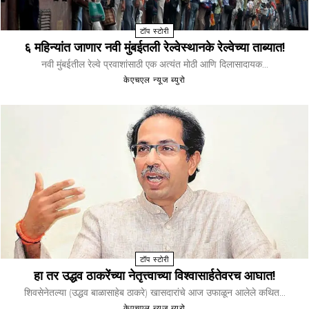
टॉप स्टोरी
६ महिन्यांत जाणार नवी मुंबईतली रेल्वेस्थानके रेल्वेच्या ताब्यात!
नवी मुंबईतील रेल्वे प्रवाशांसाठी एक अत्यंत मोठी आणि दिलासादायक...
केएचएल न्यूज ब्युरो
टॉप स्टोरी
हा तर उद्धव ठाकरेंच्या नेतृत्त्वाच्या विश्वासार्हतेवरच आघात!
शिवसेनेतल्या (उद्धव बाळासाहेब ठाकरे) खासदारांचे आज उफाळून आलेले कथित...
केएचएल न्यूज ब्युरो