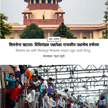
टॉप स्टोरी
शिवसेना खटलाः विधिमंडळ पक्षापेक्षा राजकीय पक्षाचेच वर्चस्व!
शिवसेना पक्ष आणि निवडणूक चिन्हाच्या वादावर उद्धव ठाकरे विरुद्ध...
केएचएल न्यूज ब्युरो