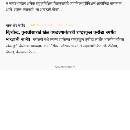
न समारंभानंतर अनेक बहुप्रतिक्षित चित्रपटांचे जागतिक प्रीमिअर्स आयोजित करण्यात
आले आहेत. त्यामध्ये 'ना आवडती गोष्ट',...
ब्लॅक अँड व्हाईट
FRIDAY, 7 AUGUST 2026, 13:46
क्रिकेट, कुस्तीसारखे खेळ वगळल्यानंतरही राष्ट्रकुल क्रीडा स्पर्धेत
भारताची बाजी!
ग्लासगो येथे संपन्न झालेल्या राष्ट्रकुल क्रीडा स्पर्धेत भारतीय महिला
खेळाडूंनी केलेल्या चमकदार कामगिरी‌च्या जोरावर भारताने पदकतालिकेत ऑस्टेलिया,
इंग्लंड, कॅनडापाठोपाठ...
- Advertisement -