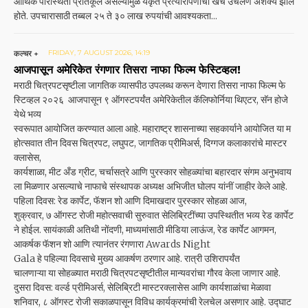
आर्थिक परिस्थिती प्रतिकूल असल्यामुळे यकृत प्रत्यारोपणाचा खर्च उचलणे अशक्य झाले
होते. उपचारासाठी तब्बल २५ ते ३० लाख रुपयांची आवश्यकता...
कल्चर +
FRIDAY, 7 AUGUST 2026, 14:19
आजपासून अमेरिकेत रंगणार तिसरा नाफा फिल्म फेस्टिव्हल!
मराठी चित्रपटसृष्टीला जागतिक व्यासपीठ उपलब्ध करून देणारा तिसरा नाफा फिल्म फे
स्टिव्हल २०२६ आजपासून ९ ऑगस्टपर्यंत अमेरिकेतील कॅलिफोर्निया थिएटर, सॅन होजे
येथे भव्य
स्वरूपात आयोजित करण्यात आला आहे. महाराष्ट्र शासनाच्या सहकार्याने आयोजित या म
होत्सवात तीन दिवस चित्रपट, लघुपट, जागतिक प्रीमिअर्स, दिग्गज कलाकारांचे मास्टर
क्लासेस,
कार्यशाळा, मीट अँड ग्रीट, चर्चासत्रे आणि पुरस्कार सोहळ्यांचा बहारदार संगम अनुभवाय
ला मिळणार असल्याचे नाफाचे संस्थापक अध्यक्ष अभिजीत घोलप यांनीं जाहीर केले आहे.
पहिला दिवस: रेड कार्पेट, फॅशन शो आणि दिमाखदार पुरस्कार सोहळा आज,
शुक्रवार, ७ ऑगस्ट रोजी महोत्सवाची सुरुवात सेलिब्रिटींच्या उपस्थितीत भव्य रेड कार्पेट
ने होईल. सायंकाळी अतिथी नोंदणी, माध्यमांसाठी मीडिया लाऊंज, रेड कार्पेट आगमन,
आकर्षक फॅशन शो आणि त्यानंतर रंगणारा Awards Night
Gala हे पहिल्या दिवसाचे मुख्य आकर्षण ठरणार आहे. रात्री उशिरापर्यंत
चालणाऱ्या या सोहळ्यात मराठी चित्रपटसृष्टीतील मान्यवरांचा गौरव केला जाणार आहे.
दुसरा दिवस: वर्ल्ड प्रीमिअर्स, सेलिब्रिटी मास्टरक्लासेस आणि कार्यशाळांचा मेळावा
शनिवार, ८ ऑगस्ट रोजी सकाळपासून विविध कार्यक्रमांची रेलचेल असणार आहे. उद्घाट