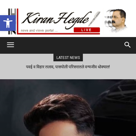
Open toolbar
LATEST NEWS
पवई व विहार तलाव, पासपोली परिसरातले वन्यजीव धोक्यात!