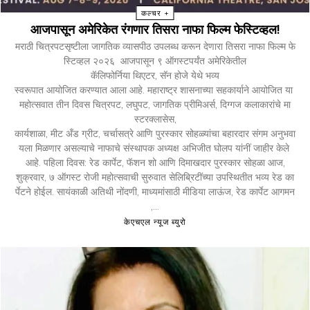
कल्चर +
आजपासून अमेरिकेत रंगणार तिसरा नाफा फिल्म फेस्टिव्हल!
मराठी चित्रपटसृष्टीला जागतिक व्यासपीठ उपलब्ध करून देणारा तिसरा नाफा फिल्म फे
स्टिव्हल २०२६ आजपासून ९ ऑगस्टपर्यंत अमेरिकेतील
कॅलिफोर्निया थिएटर, सॅन होजे येथे भव्य
स्वरूपात आयोजित करण्यात आला आहे. महाराष्ट्र शासनाच्या सहकार्याने आयोजित या
महोत्सवात तीन दिवस चित्रपट, लघुपट, जागतिक प्रीमिअर्स, दिग्गज कलाकारांचे मा
स्टरक्लासेस,
कार्यशाळा, मीट अँड ग्रीट, चर्चासत्रे आणि पुरस्कार सोहळ्यांचा बहारदार संगम अनुभवा
यला मिळणार असल्याचे नाफाचे संस्थापक अध्यक्ष अभिजीत घोलप यांनीं जाहीर केले
आहे. पहिला दिवस: रेड कार्पेट, फॅशन शो आणि दिमाखदार पुरस्कार सोहळा आज,
शुक्रवार, ७ ऑगस्ट रोजी महोत्सवाची सुरुवात सेलिब्रिटींच्या उपस्थितीत भव्य रेड का
र्पेटने होईल. सायंकाळी अतिथी नोंदणी, माध्यमांसाठी मीडिया लाऊंज, रेड कार्पेट आगमन
,...
केएचएल न्यूज ब्युरो