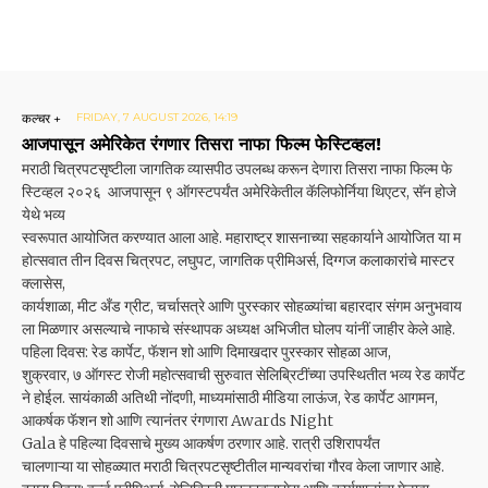
कल्चर +
FRIDAY, 7 AUGUST 2026, 14:19
आजपासून अमेरिकेत रंगणार तिसरा नाफा फिल्म फेस्टिव्हल!
मराठी चित्रपटसृष्टीला जागतिक व्यासपीठ उपलब्ध करून देणारा तिसरा नाफा फिल्म फे
स्टिव्हल २०२६ आजपासून ९ ऑगस्टपर्यंत अमेरिकेतील कॅलिफोर्निया थिएटर, सॅन होजे
येथे भव्य
स्वरूपात आयोजित करण्यात आला आहे. महाराष्ट्र शासनाच्या सहकार्याने आयोजित या म
होत्सवात तीन दिवस चित्रपट, लघुपट, जागतिक प्रीमिअर्स, दिग्गज कलाकारांचे मास्टर
क्लासेस,
कार्यशाळा, मीट अँड ग्रीट, चर्चासत्रे आणि पुरस्कार सोहळ्यांचा बहारदार संगम अनुभवाय
ला मिळणार असल्याचे नाफाचे संस्थापक अध्यक्ष अभिजीत घोलप यांनीं जाहीर केले आहे.
पहिला दिवस: रेड कार्पेट, फॅशन शो आणि दिमाखदार पुरस्कार सोहळा आज,
शुक्रवार, ७ ऑगस्ट रोजी महोत्सवाची सुरुवात सेलिब्रिटींच्या उपस्थितीत भव्य रेड कार्पेट
ने होईल. सायंकाळी अतिथी नोंदणी, माध्यमांसाठी मीडिया लाऊंज, रेड कार्पेट आगमन,
आकर्षक फॅशन शो आणि त्यानंतर रंगणारा Awards Night
Gala हे पहिल्या दिवसाचे मुख्य आकर्षण ठरणार आहे. रात्री उशिरापर्यंत
चालणाऱ्या या सोहळ्यात मराठी चित्रपटसृष्टीतील मान्यवरांचा गौरव केला जाणार आहे.