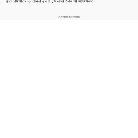
होते. उपचारासाठी तब्बल २५ ते ३० लाख रुपयांची आवश्यकता...
- Advertisement -