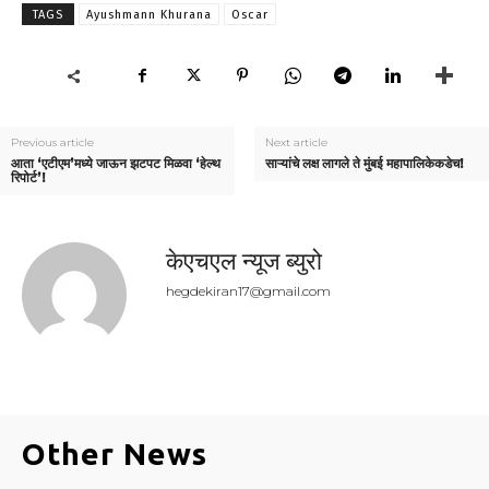
TAGS
Ayushmann Khurana
Oscar
Previous article
Next article
आता ‘एटीएम’मध्ये जाऊन झटपट मिळवा ‘हेल्थ
साऱ्यांचे लक्ष लागले ते मुंबई महापालिकेकडेच!
रिपोर्ट’!
केएचएल न्यूज ब्युरो
hegdekiran17@gmail.com
Other News