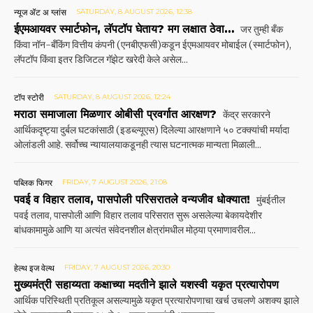
न्यूज ॲट अ ग्लांस
SATURDAY, 8 AUGUST 2026, 12:38
ईएमआयवर स्मार्टफोन, लॅपटॉप घेताय? मग लक्षात ठेवा…
जर तुम्ही बँक
किंवा नॉन-बँकिंग वित्तीय कंपनी (एनबीएफसी)कडून ईएमआयवर मोबाईल (स्मार्टफोन),
लॅपटॉप किंवा इतर डिजिटल गॅझेट खरेदी केले असेल...
टॉप स्टोरी
SATURDAY, 8 AUGUST 2026, 12:24
मराठा समाजाला मिळणार ओबीसी प्रवर्गात आरक्षण?
केंद्र सरकारने
आर्थिकदृष्ट्या दुर्बल घटकांसाठी (इडब्ल्यूएस) दिलेल्या आरक्षणाने ५० टक्क्यांची मर्यादा
ओलांडली आहे. सर्वोच्च न्यायालयाकडूनही त्यास घटनात्मक मान्यता मिळाली...
पब्लिक फिगर
FRIDAY, 7 AUGUST 2026, 21:08
पवई व विहार तलाव, पासपोली परिसरातले वन्यजीव धोक्यात!
मुंबईतील
पवई तलाव, पासपोली आणि विहार तलाव परिसरात सुरू असलेल्या बेकायदेशीर
बांधकामामुळे आणि या अत्यंत संवेदनशील क्षेत्रांमधील मोठ्या प्रमाणावरील...
हेल्थ इज वेल्थ
FRIDAY, 7 AUGUST 2026, 20:30
मुख्यमंत्री सहाय्यता कक्षाच्या मदतीने झाले यशस्वी यकृत प्रत्यारोपण
आर्थिक परिस्थिती प्रतिकूल असल्यामुळे यकृत प्रत्यारोपणाचा खर्च उचलणे अशक्य झाले