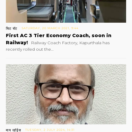
चिट चॅट
SATURDAY, 20 MARCH 2021, 9:44
First AC 3 Tier Economy Coach, soon in
Railway!
Railway Coach Factory, Kapurthala has
recently rolled out the...
माय व्हॉईस
TUESDAY, 2 JULY 2024, 14:31