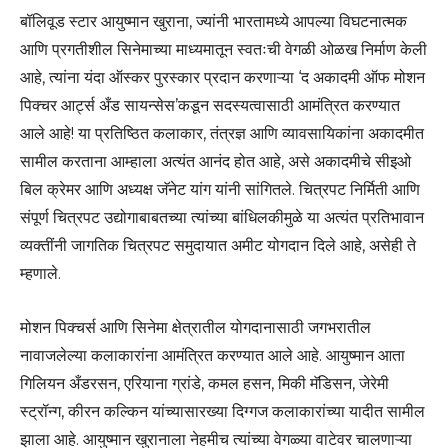
बॉलिवूड स्टार आयुष्मान खुराना, ज्यांनी भारतामध्ये आपल्या विघटनात्मक
आणि प्रगतीशील सिनेमाच्या माध्यमातून स्वतःची वेगळी ओळख निर्माण केली
आहे, त्यांना यंदा ऑस्कर पुरस्कार प्रदान करणाऱ्या ‘द अकादमी ऑफ मोशन
पिक्चर आर्ट्स अँड सायन्सेस’कडून सदस्यत्वासाठी आमंत्रित करण्यात
आले आहे! या प्रतिष्ठित कलाकार, तंत्रज्ञ आणि व्यावसायिकांना अकादमीत
सामील करताना आम्हाला अत्यंत आनंद होत आहे, असे अकादमीचे सीइओ
बिल क्रेमर आणि अध्यक्ष जॅनेट यांग यांनी सांगितले. चित्रपट निर्मिती आणि
संपूर्ण चित्रपट उद्योगाबाबतच्या त्यांच्या बांधिलकीमुळे या अत्यंत प्रतिभावान
व्यक्तींनी जागतिक चित्रपट समुदायात अमीट योगदान दिले आहे, असेही ते
म्हणाले.
मोशन पिक्चर्स आणि सिनेमा क्षेत्रातील योगदानासाठी जगभरातील
नावाजलेल्या कलाकारांना आमंत्रित करण्यात आले आहे. आयुष्मान आता
गिलियन अँडरसन, एरियाना ग्रांडे, कमल हसन, मिकी मॅडिसन, जेरेमी
स्ट्रॉन्ग, कीरन कल्किन यांच्यासारख्या दिग्गज कलाकारांच्या यादीत सामील
झाला आहे. आयुष्मान खुरानाला नेहमीच त्यांच्या वेगळ्या वाटेवर चालणाऱ्या