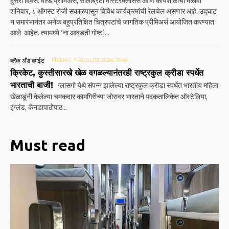
दुसरा दिवस: वर्ल्ड प्रीमिअर्स, सेलिब्रिटी मास्टरक्लासेस आणि कार्यशाळांचा मेळावा
शनिवार, ८ ऑगस्ट रोजी सकाळपासून विविध कार्यक्रमांची रेलचेल असणार आहे. उद्घाट
न समारंभानंतर अनेक बहुप्रतिक्षित चित्रपटांचे जागतिक प्रीमिअर्स आयोजित करण्यात
आले आहेत. त्यामध्ये 'ना आवडती गोष्ट',...
ब्लॅक अँड व्हाईट
FRIDAY, 7 AUGUST 2026, 13:46
क्रिकेट, कुस्तीसारखे खेळ वगळल्यानंतरही राष्ट्रकुल क्रीडा स्पर्धेत
भारताची बाजी!
ग्लासगो येथे संपन्न झालेल्या राष्ट्रकुल क्रीडा स्पर्धेत भारतीय महिला
खेळाडूंनी केलेल्या चमकदार कामगिरी‌च्या जोरावर भारताने पदकतालिकेत ऑस्टेलिया,
इंग्लंड, कॅनडापाठोपाठ...
Must read